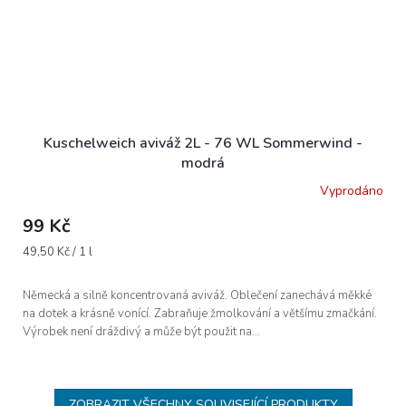
Kuschelweich aviváž 2L - 76 WL Sommerwind -
modrá
Vyprodáno
99 Kč
Měrná
49,50 Kč / 1 l
cena:
Německá a silně koncentrovaná aviváž. Oblečení zanechává měkké
na dotek a krásně vonící. Zabraňuje žmolkování a většímu zmačkání.
Výrobek není dráždivý a může být použit na...
ZOBRAZIT VŠECHNY SOUVISEJÍCÍ PRODUKTY