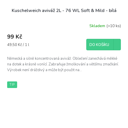
Kuschelweich aviváž 2L - 76 WL Soft & Mild - bílá
Skladem
(>10 ks)
99 Kč
Měrná
49,50 Kč / 1 l
DO KOŠÍKU
cena:
Německá a silně koncentrovaná aviváž. Oblečení zanechává měkké
na dotek a krásně vonící. Zabraňuje žmolkování a většímu zmačkání.
Výrobek není dráždivý a může být použit na...
TIP