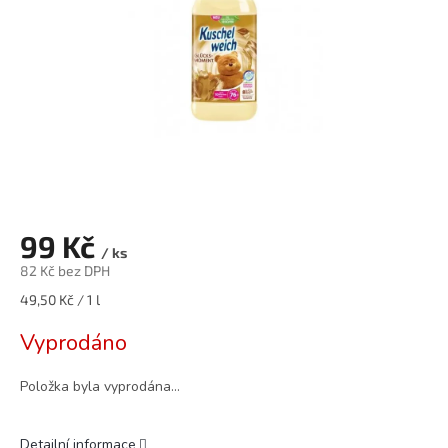
99 Kč
/ ks
82 Kč bez DPH
Měrná
49,50 Kč / 1 l
cena:
Vyprodáno
Položka byla vyprodána…
Detailní informace