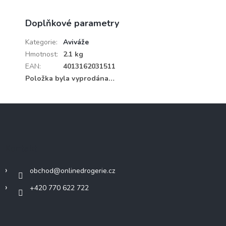
Doplňkové parametry
Kategorie
:
Aviváže
Hmotnost
:
2.1 kg
EAN
:
4013162031511
Položka byla vyprodána…
Z
á
p
a
Kontakt
t
í
obchod
@
onlinedrogerie.cz
+420 770 622 722