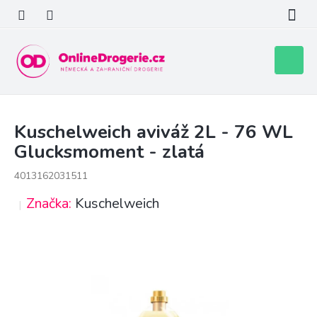
Přejít
na
obsah
Nákupní
košík
Kuschelweich aviváž 2L - 76 WL
Glucksmoment - zlatá
4013162031511
Značka:
Kuschelweich