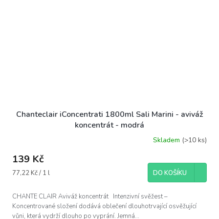
Chanteclair iConcentrati 1800ml Sali Marini - aviváž
koncentrát - modrá
Skladem
(>10 ks)
139 Kč
Měrná
77,22 Kč / 1 l
DO KOŠÍKU
cena:
CHANTE CLAIR Aviváž koncentrát Intenzivní svěžest –
Koncentrované složení dodává oblečení dlouhotrvající osvěžující
vůni, která vydrží dlouho po vyprání. Jemná...