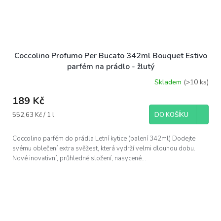
Coccolino Profumo Per Bucato 342ml Bouquet Estivo
parfém na prádlo - žlutý
Skladem
(>10 ks)
189 Kč
Měrná
552,63 Kč / 1 l
DO KOŠÍKU
cena:
Coccolino parfém do prádla Letní kytice (balení 342ml) Dodejte
svému oblečení extra svěžest, která vydrží velmi dlouhou dobu.
Nové inovativní, průhledné složení, nasycené...