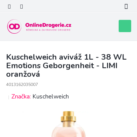
Přejít
na
obsah
Nákupní
košík
Kuschelweich aviváž 1L - 38 WL
Emotions Geborgenheit - LIMI
oranžová
4013162035007
Značka:
Kuschelweich