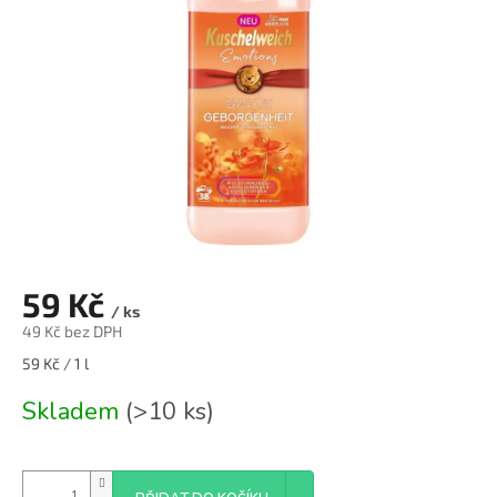
59 Kč
/ ks
49 Kč bez DPH
Měrná
59 Kč / 1 l
cena:
Skladem
(>10 ks)