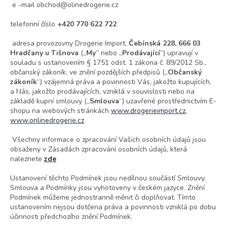
e -mail obchod@olinedrogerie.cz
telefonní číslo
+420 770 622 722
adresa provozovny Drogerie Import,
Čebínská 228, 666 03
Hradčany u Tišnova
(„
My
” nebo „
Prodávající
”) upravují v
souladu s ustanovením § 1751 odst. 1 zákona č. 89/2012 Sb.,
občanský zákoník, ve znění pozdějších předpisů („
Občanský
zákoník
“) vzájemná práva a povinnosti Vás, jakožto kupujících,
a Nás, jakožto prodávajících, vzniklá v souvislosti nebo na
základě kupní smlouvy („
Smlouva
“) uzavřené prostřednictvím E-
shopu na webových stránkách
www.drogerieimport.cz
,
www.onlinedrogerie.cz
Všechny informace o zpracování Vašich osobních údajů jsou
obsaženy v Zásadách zpracování osobních údajů, která
naleznete
zde
Ustanovení těchto Podmínek jsou nedílnou součástí Smlouvy.
Smlouva a Podmínky jsou vyhotoveny v českém jazyce. Znění
Podmínek můžeme jednostranně měnit či doplňovat. Tímto
ustanovením nejsou dotčena práva a povinnosti vzniklá po dobu
účinnosti předchozího znění Podmínek.