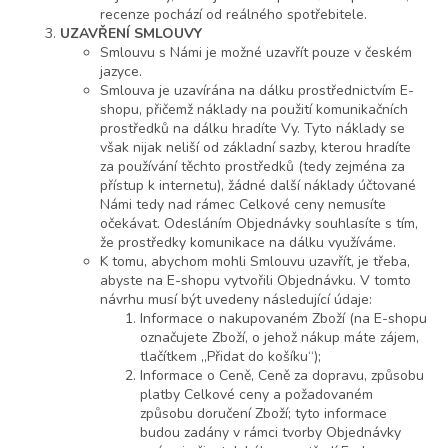
recenze pochází od reálného spotřebitele.
UZAVŘENÍ SMLOUVY
Smlouvu s Námi je možné uzavřít pouze v českém
jazyce.
Smlouva je uzavírána na dálku prostřednictvím E-
shopu, přičemž náklady na použití komunikačních
prostředků na dálku hradíte Vy. Tyto náklady se
však nijak neliší od základní sazby, kterou hradíte
za používání těchto prostředků (tedy zejména za
přístup k internetu), žádné další náklady účtované
Námi tedy nad rámec Celkové ceny nemusíte
očekávat. Odesláním Objednávky souhlasíte s tím,
že prostředky komunikace na dálku využíváme.
K tomu, abychom mohli Smlouvu uzavřít, je třeba,
abyste na E-shopu vytvořili Objednávku. V tomto
návrhu musí být uvedeny následující údaje:
Informace o nakupovaném Zboží (na E-shopu
označujete Zboží, o jehož nákup máte zájem,
tlačítkem „Přidat do košíku“);
Informace o Ceně, Ceně za dopravu, způsobu
platby Celkové ceny a požadovaném
způsobu doručení Zboží; tyto informace
budou zadány v rámci tvorby Objednávky