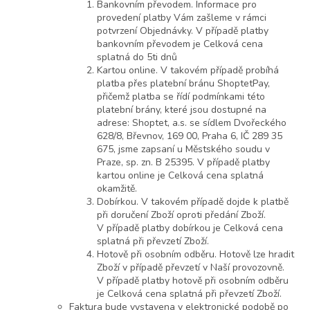
Bankovním převodem. Informace pro
provedení platby Vám zašleme v rámci
potvrzení Objednávky. V případě platby
bankovním převodem je Celková cena
splatná do 5ti dnů
Kartou online. V takovém případě probíhá
platba přes platební bránu ShoptetPay,
přičemž platba se řídí podmínkami této
platební brány, které jsou dostupné na
adrese: Shoptet, a.s. se sídlem Dvořeckého
628/8, Břevnov, 169 00, Praha 6, IČ 289 35
675, jsme zapsaní u Městského soudu v
Praze, sp. zn. B 25395. V případě platby
kartou online je Celková cena splatná
okamžitě.
Dobírkou. V takovém případě dojde k platbě
při doručení Zboží oproti předání Zboží.
V případě platby dobírkou je Celková cena
splatná při převzetí Zboží.
Hotově při osobním odběru. Hotově lze hradit
Zboží v případě převzetí v Naší provozovně.
V případě platby hotově při osobním odběru
je Celková cena splatná při převzetí Zboží.
Faktura bude vystavena v elektronické podobě po