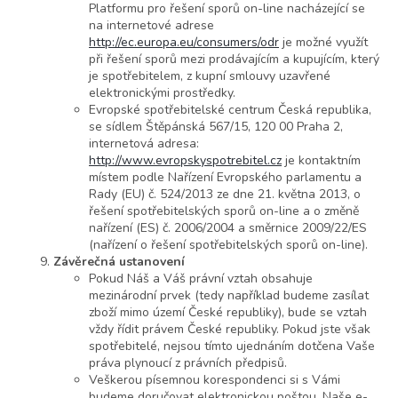
Platformu pro řešení sporů on-line nacházející se
na internetové adrese
http://ec.europa.eu/consumers/odr
je možné využít
při řešení sporů mezi prodávajícím a kupujícím, který
je spotřebitelem, z kupní smlouvy uzavřené
elektronickými prostředky.
Evropské spotřebitelské centrum Česká republika,
se sídlem Štěpánská 567/15, 120 00 Praha 2,
internetová adresa:
http://www.evropskyspotrebitel.cz
je kontaktním
místem podle Nařízení Evropského parlamentu a
Rady (EU) č. 524/2013 ze dne 21. května 2013, o
řešení spotřebitelských sporů on-line a o změně
nařízení (ES) č. 2006/2004 a směrnice 2009/22/ES
(nařízení o řešení spotřebitelských sporů on-line).
Závěrečná ustanovení
Pokud Náš a Váš právní vztah obsahuje
mezinárodní prvek (tedy například budeme zasílat
zboží mimo území České republiky), bude se vztah
vždy řídit právem České republiky. Pokud jste však
spotřebitelé, nejsou tímto ujednáním dotčena Vaše
práva plynoucí z právních předpisů.
Veškerou písemnou korespondenci si s Vámi
budeme doručovat elektronickou poštou. Naše e-