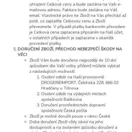
uhrazení Celkové ceny a bude zaslána na Vaši e-
mailovou adresu. Faktura bude zaslána na Váš
email. Vlastnické právo ke Zboží na Vás přechází až
poté, co zaplatíte Celkovou cenu a Zboží
převezmete. V případě platby bankovním převodem
je Celková cena zaplacena připsáním na Náš účet,
v ostatních případech je zaplacena v okamžik
provedení platby.
DORUČENÍ
ZBOŽÍ, PŘECHOD NEBEZPEČÍ ŠKODY NA
VĚCI
Zboží Vám bude doručeno nejpozději do 10 dní
způsobem dle Vaší volby, přičemž můžete vybírat
z následujících možností:
Osobní odběr na Naší provozovně
DROGERIEIMPORT, Čebínská 228, 666 03
Hradčany u Tišnova
Osobní odběr na výdejních místech
společnosti Balíkovna
Doručení prostřednictvím dopravní
společnosti Česká pošta
Zboží je možné doručit pouze v rámci České
Doba doručení Zboží vždy závisí na jeho
dostupnosti a na zvoleném způsobu doručení a