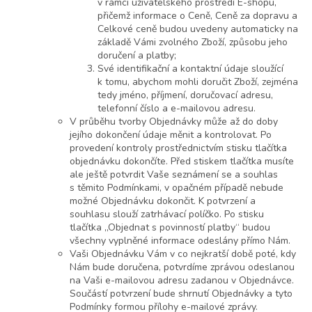
v rámci uživatelského prostředí E-shopu,
přičemž informace o Ceně, Ceně za dopravu a
Celkové ceně budou uvedeny automaticky na
základě Vámi zvolného Zboží, způsobu jeho
doručení a platby;
Své identifikační a kontaktní údaje sloužící
k tomu, abychom mohli doručit Zboží, zejména
tedy jméno, příjmení, doručovací adresu,
telefonní číslo a e-mailovou adresu.
V průběhu tvorby Objednávky může až do doby
jejího dokončení údaje měnit a kontrolovat. Po
provedení kontroly prostřednictvím stisku tlačítka
objednávku dokončíte. Před stiskem tlačítka musíte
ale ještě potvrdit Vaše seznámení se a souhlas
s těmito Podmínkami, v opačném případě nebude
možné Objednávku dokončit. K potvrzení a
souhlasu slouží zatrhávací políčko. Po stisku
tlačítka „Objednat s povinností platby“ budou
všechny vyplněné informace odeslány přímo Nám.
Vaši Objednávku Vám v co nejkratší době poté, kdy
Nám bude doručena, potvrdíme zprávou odeslanou
na Vaši e-mailovou adresu zadanou v Objednávce.
Součástí potvrzení bude shrnutí Objednávky a tyto
Podmínky formou přílohy e-mailové zprávy.