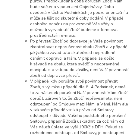
platby. Předpokládaná doba doručení Zboží Vám
bude sdělena v potvrzení Objednávky. Doba
uvedená v těchto Podmínkách je pouze orientační a
může se lišit od skutečné doby dodání. V případě
osobního odběru na provozovně Vás vždy o
možnosti vyzvednutí Zboží budeme informovat
prostřednictvím e-mailu.
Po převzetí Zboží od dopravce je Vaše povinnost
zkontrolovat neporušenost obalu Zboží a v případě
jakýchkoli závad tuto skutečnost neprodleně
oznámit dopravci a Nám. V případě, že došlo
k závadě na obalu, která svědčí o neoprávněné
manipulaci a vstupu do zásilky, není Vaší povinností
Zboží od dopravce převzít.
V případě, kdy porušíte svoji povinnost převzít
Zboží, s výjimkou případů dle čl. 4 Podmínek, nemá
to za následek porušení Naší povinnosti Vám Zboží
doručit. Zároveň to, že Zboží nepřevezmete, není
odstoupení od Smlouvy mezi Námi a Vámi. Nám ale
v takovém případě vzniká právo od Smlouvy
odstoupit z důvodu Vašeho podstatného porušení
Smlouvy, případně Zboží uskladnit, za což nám od
Vás náleží úplata ve výši 190Kč s DPH. Pokud se
rozhodneme odstoupit od Smlouvy, je odstoupení