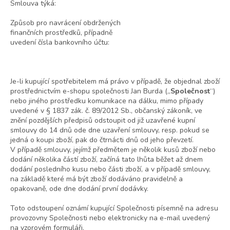
Smlouva týká:
Způsob pro navrácení obdržených
finančních prostředků, případně
uvedení čísla bankovního účtu:
Je-li kupující spotřebitelem má právo v případě, že objednal zboží
prostřednictvím e-shopu společnosti Jan Burda („
Společnost
“)
nebo jiného prostředku komunikace na dálku, mimo případy
uvedené v § 1837 zák. č. 89/2012 Sb., občanský zákoník, ve
znění pozdějších předpisů odstoupit od již uzavřené kupní
smlouvy do 14 dnů ode dne uzavření smlouvy, resp. pokud se
jedná o koupi zboží, pak do čtrnácti dnů od jeho převzetí.
V případě smlouvy, jejímž předmětem je několik kusů zboží nebo
dodání několika částí zboží, začíná tato lhůta běžet až dnem
dodání posledního kusu nebo části zboží, a v případě smlouvy,
na základě které má být zboží dodáváno pravidelně a
opakovaně, ode dne dodání první dodávky.
Toto odstoupení oznámí kupující Společnosti písemně na adresu
provozovny Společnosti nebo elektronicky na e-mail uvedený
na vzorovém formuláři.