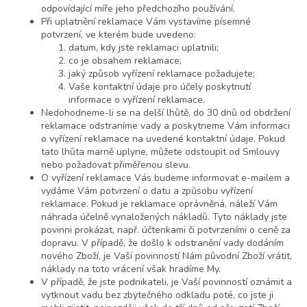
odpovídající míře jeho předchozího používání.
Při uplatnění reklamace Vám vystavíme písemné
potvrzení, ve kterém bude uvedeno:
datum, kdy jste reklamaci uplatnili;
co je obsahem reklamace;
jaký způsob vyřízení reklamace požadujete;
Vaše kontaktní údaje pro účely poskytnutí
informace o vyřízení reklamace.
Nedohodneme-li se na delší lhůtě, do 30 dnů od obdržení
reklamace odstraníme vady a poskytneme Vám informaci
o vyřízení reklamace na uvedené kontaktní údaje. Pokud
tato lhůta marně uplyne, můžete odstoupit od Smlouvy
nebo požadovat přiměřenou slevu.
O vyřízení reklamace Vás budeme informovat e-mailem a
vydáme Vám potvrzení o datu a způsobu vyřízení
reklamace. Pokud je reklamace oprávněná, náleží Vám
náhrada účelně vynaložených nákladů. Tyto náklady jste
povinni prokázat, např. účtenkami či potvrzeními o ceně za
dopravu. V případě, že došlo k odstranění vady dodáním
nového Zboží, je Vaší povinností Nám původní Zboží vrátit,
náklady na toto vrácení však hradíme My.
V případě, že jste podnikateli, je Vaší povinností oznámit a
vytknout vadu bez zbytečného odkladu poté, co jste ji