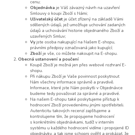
cenu;
Objednávka
je Váš závazný návrh na uzavření
Smlouvy o koupi Zboží s Námi;
Uživatelský účet
je účet zřízený na základě Vámi
sdělených údajů, jež umožňuje uchování zadaných
údajů a uchovávání historie objednaného Zboží a
uzavřených Smluv;
Vy
jste osoba nakupující na Našem E-shopu,
právními předpisy označovaná jako kupující;
Zboží
je vše, co můžete nakoupit na E-shopu.
Obecná ustanovení a poučení
Koupě Zboží je možná jen přes webové rozhraní E-
shopu.
Při nákupu Zboží je Vaše povinnost poskytnout
Nám všechny informace správně a pravdivě.
Informace, které jste Nám poskytli v Objednávce
budeme tedy považovat za správné a pravdivé.
Na našem E-shopu také poskytujeme přístup k
hodnocení Zboží provedenému jinými spotřebiteli.
Autenticitu takových recenzí zajišťujeme a
kontrolujeme tím, že propojujeme hodnocení
s konkrétními objednávkami, tudíž v interním
systému u každého hodnocení vidíme i propojené ID
objednávky, a tak jsme schopni ověřit a prokázat, že