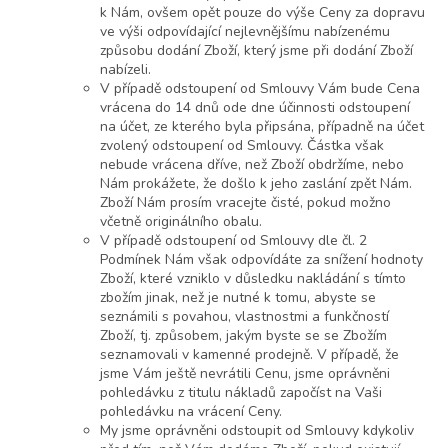
k Nám, ovšem opět pouze do výše Ceny za dopravu
ve výši odpovídající nejlevnějšímu nabízenému
způsobu dodání Zboží, který jsme při dodání Zboží
nabízeli.
V případě odstoupení od Smlouvy Vám bude Cena
vrácena do 14 dnů ode dne účinnosti odstoupení
na účet, ze kterého byla připsána, případně na účet
zvolený odstoupení od Smlouvy. Částka však
nebude vrácena dříve, než Zboží obdržíme, nebo
Nám prokážete, že došlo k jeho zaslání zpět Nám.
Zboží Nám prosím vracejte čisté, pokud možno
včetně originálního obalu.
V případě odstoupení od Smlouvy dle čl. 2
Podmínek Nám však odpovídáte za snížení hodnoty
Zboží, které vzniklo v důsledku nakládání s tímto
zbožím jinak, než je nutné k tomu, abyste se
seznámili s povahou, vlastnostmi a funkčností
Zboží, tj. způsobem, jakým byste se se Zbožím
seznamovali v kamenné prodejně. V případě, že
jsme Vám ještě nevrátili Cenu, jsme oprávněni
pohledávku z titulu nákladů započíst na Vaši
pohledávku na vrácení Ceny.
My jsme oprávněni odstoupit od Smlouvy kdykoliv