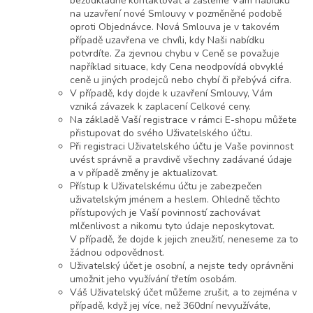
bezodkladně kontaktovat a zašleme Vám nabídku
na uzavření nové Smlouvy v pozměněné podobě
oproti Objednávce. Nová Smlouva je v takovém
případě uzavřena ve chvíli, kdy Naši nabídku
potvrdíte. Za zjevnou chybu v Ceně se považuje
například situace, kdy Cena neodpovídá obvyklé
ceně u jiných prodejců nebo chybí či přebývá cifra.
V případě, kdy dojde k uzavření Smlouvy, Vám
vzniká závazek k zaplacení Celkové ceny.
Na základě Vaší registrace v rámci E-shopu můžete
přistupovat do svého Uživatelského účtu.
Při registraci Uživatelského účtu je Vaše povinnost
uvést správně a pravdivě všechny zadávané údaje
a v případě změny je aktualizovat.
Přístup k Uživatelskému účtu je zabezpečen
uživatelským jménem a heslem. Ohledně těchto
přístupových je Vaší povinností zachovávat
mlčenlivost a nikomu tyto údaje neposkytovat.
V případě, že dojde k jejich zneužití, neneseme za to
žádnou odpovědnost.
Uživatelský účet je osobní, a nejste tedy oprávněni
umožnit jeho využívání třetím osobám.
Váš Uživatelský účet můžeme zrušit, a to zejména v
případě, když jej více, než 360dní nevyužíváte,