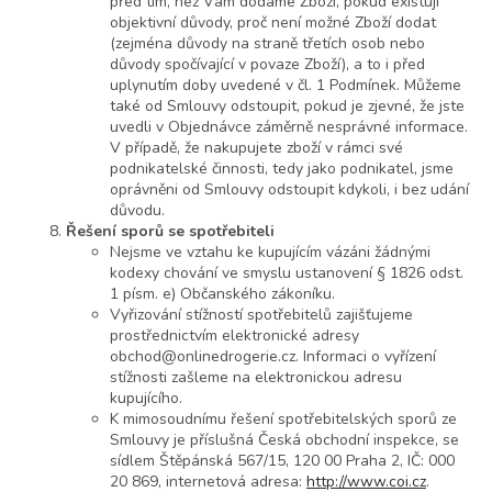
před tím, než Vám dodáme Zboží, pokud existují
objektivní důvody, proč není možné Zboží dodat
(zejména důvody na straně třetích osob nebo
důvody spočívající v povaze Zboží), a to i před
uplynutím doby uvedené v čl. 1 Podmínek. Můžeme
také od Smlouvy odstoupit, pokud je zjevné, že jste
uvedli v Objednávce záměrně nesprávné informace.
V případě, že nakupujete zboží v rámci své
podnikatelské činnosti, tedy jako podnikatel, jsme
oprávněni od Smlouvy odstoupit kdykoli, i bez udání
důvodu.
Řešení sporů se spotřebiteli
Nejsme ve vztahu ke kupujícím vázáni žádnými
kodexy chování ve smyslu ustanovení § 1826 odst.
1 písm. e) Občanského zákoníku.
Vyřizování stížností spotřebitelů zajišťujeme
prostřednictvím elektronické adresy
obchod@onlinedrogerie.cz. Informaci o vyřízení
stížnosti zašleme na elektronickou adresu
kupujícího.
K mimosoudnímu řešení spotřebitelských sporů ze
Smlouvy je příslušná Česká obchodní inspekce, se
sídlem Štěpánská 567/15, 120 00 Praha 2, IČ: 000
20 869, internetová adresa:
http://www.coi.cz
.