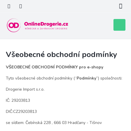
Přejít
na
obsah
Nákupní
košík
Všeobecné obchodní podmínky
VŠEOBECNÉ OBCHODNÍ PODMÍNKY pro e-shopy
Tyto všeobecné obchodní podmínky (“
Podmínky
”) společnosti:
Drogerie Import s.r.o.
IČ: 29203813
DIČ:CZ29203813
se sídlem: Čebínská 228 , 666 03 Hradčany - Tišnov