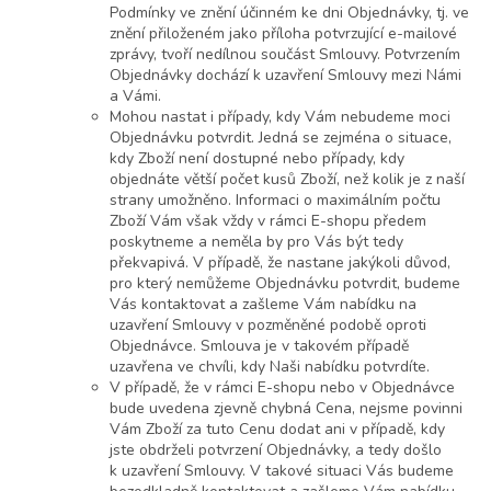
Podmínky ve znění účinném ke dni Objednávky, tj. ve
znění přiloženém jako příloha potvrzující e-mailové
zprávy, tvoří nedílnou součást Smlouvy. Potvrzením
Objednávky dochází k uzavření Smlouvy mezi Námi
a Vámi.
Mohou nastat i případy, kdy Vám nebudeme moci
Objednávku potvrdit. Jedná se zejména o situace,
kdy Zboží není dostupné nebo případy, kdy
objednáte větší počet kusů Zboží, než kolik je z naší
strany umožněno. Informaci o maximálním počtu
Zboží Vám však vždy v rámci E-shopu předem
poskytneme a neměla by pro Vás být tedy
překvapivá. V případě, že nastane jakýkoli důvod,
pro který nemůžeme Objednávku potvrdit, budeme
Vás kontaktovat a zašleme Vám nabídku na
uzavření Smlouvy v pozměněné podobě oproti
Objednávce. Smlouva je v takovém případě
uzavřena ve chvíli, kdy Naši nabídku potvrdíte.
V případě, že v rámci E-shopu nebo v Objednávce
bude uvedena zjevně chybná Cena, nejsme povinni
Vám Zboží za tuto Cenu dodat ani v případě, kdy
jste obdrželi potvrzení Objednávky, a tedy došlo
k uzavření Smlouvy. V takové situaci Vás budeme