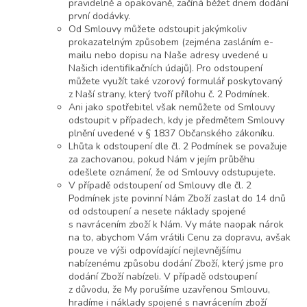
pravidelně a opakovaně, začíná běžet dnem dodání
první dodávky.
Od Smlouvy můžete odstoupit jakýmkoliv
prokazatelným způsobem (zejména zasláním e-
mailu nebo dopisu na Naše adresy uvedené u
Našich identifikačních údajů). Pro odstoupení
můžete využít také vzorový formulář poskytovaný
z Naší strany, který tvoří přílohu č. 2 Podmínek.
Ani jako spotřebitel však nemůžete od Smlouvy
odstoupit v případech, kdy je předmětem Smlouvy
plnění uvedené v § 1837 Občanského zákoníku.
Lhůta k odstoupení dle čl. 2 Podmínek se považuje
za zachovanou, pokud Nám v jejím průběhu
odešlete oznámení, že od Smlouvy odstupujete.
V případě odstoupení od Smlouvy dle čl. 2
Podmínek jste povinní Nám Zboží zaslat do 14 dnů
od odstoupení a nesete náklady spojené
s navrácením zboží k Nám. Vy máte naopak nárok
na to, abychom Vám vrátili Cenu za dopravu, avšak
pouze ve výši odpovídající nejlevnějšímu
nabízenému způsobu dodání Zboží, který jsme pro
dodání Zboží nabízeli. V případě odstoupení
z důvodu, že My porušíme uzavřenou Smlouvu,
hradíme i náklady spojené s navrácením zboží