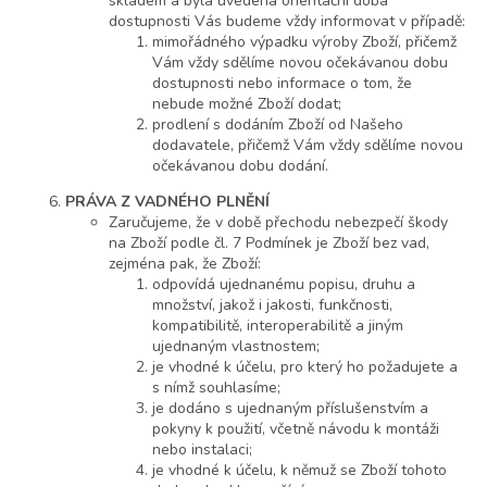
skladem a byla uvedena orientační doba
dostupnosti Vás budeme vždy informovat v případě:
mimořádného výpadku výroby Zboží, přičemž
Vám vždy sdělíme novou očekávanou dobu
dostupnosti nebo informace o tom, že
nebude možné Zboží dodat;
prodlení s dodáním Zboží od Našeho
dodavatele, přičemž Vám vždy sdělíme novou
očekávanou dobu dodání.
PRÁVA
Z VADNÉHO PLNĚNÍ
Zaručujeme, že v době přechodu nebezpečí škody
na Zboží podle čl. 7 Podmínek je Zboží bez vad,
zejména pak, že Zboží:
odpovídá ujednanému popisu, druhu a
množství, jakož i jakosti, funkčnosti,
kompatibilitě, interoperabilitě a jiným
ujednaným vlastnostem;
je vhodné k účelu, pro který ho požadujete a
s nímž souhlasíme;
je dodáno s ujednaným příslušenstvím a
pokyny k použití, včetně návodu k montáži
nebo instalaci;
je vhodné k účelu, k němuž se Zboží tohoto