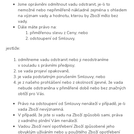
Jsme oprávněni odmítnout vadu odstranit, je-li to
nemožné nebo nepřiměřeně nákladné zejména s ohledem
na význam vady a hodnotu, kterou by Zboží mělo bez
vady.
Dále máte právo na:
přiměřenou slevu z Ceny; nebo
odstoupení od Smlouvy,
jestliže:
odmítneme vadu odstranit nebo ji neodstraníme
v souladu s právními předpisy;
se vada projeví opakovaně,
je vada podstatným porušením Smlouvy; nebo
je z našeho prohlášení nebo z okolností zjevné, že vada
nebude odstraněna v přiměřené době nebo bez značných
obtíží pro Vás.
Právo na odstoupení od Smlouvy nenáleží v případě, je-li
vada Zboží nevýznamná.
V případě, že jste si vadu na Zboží způsobili sami, práva
z vadného plnění Vám nenáleží.
Vadou Zboží není opotřebení Zboží způsobené jeho
obvyklým užíváním nebo u použitého Zboží opotřebení