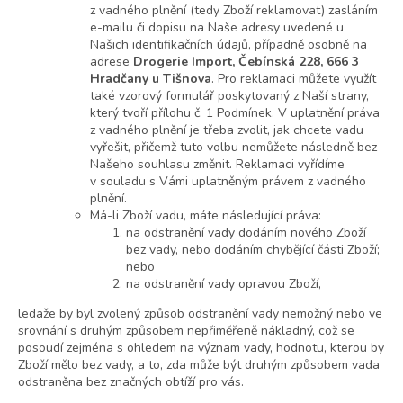
z vadného plnění (tedy Zboží reklamovat) zasláním
e-mailu či dopisu na Naše adresy uvedené u
Našich identifikačních údajů, případně osobně na
adrese
Drogerie Import, Čebínská 228, 666 3
Hradčany u Tišnova
. Pro reklamaci můžete využít
také vzorový formulář poskytovaný z Naší strany,
který tvoří přílohu č. 1 Podmínek. V uplatnění práva
z vadného plnění je třeba zvolit, jak chcete vadu
vyřešit, přičemž tuto volbu nemůžete následně bez
Našeho souhlasu změnit. Reklamaci vyřídíme
v souladu s Vámi uplatněným právem z vadného
plnění.
Má-li Zboží vadu, máte následující práva:
na odstranění vady dodáním nového Zboží
bez vady, nebo dodáním chybějící části Zboží;
nebo
na odstranění vady opravou Zboží,
ledaže by byl zvolený způsob odstranění vady nemožný nebo ve
srovnání s druhým způsobem nepřiměřeně nákladný, což se
posoudí zejména s ohledem na význam vady, hodnotu, kterou by
Zboží mělo bez vady, a to, zda může být druhým způsobem vada
odstraněna bez značných obtíží pro vás.