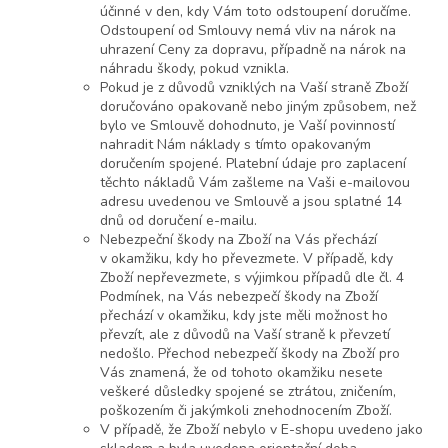
účinné v den, kdy Vám toto odstoupení doručíme.
Odstoupení od Smlouvy nemá vliv na nárok na
uhrazení Ceny za dopravu, případně na nárok na
náhradu škody, pokud vznikla.
Pokud je z důvodů vzniklých na Vaší straně Zboží
doručováno opakovaně nebo jiným způsobem, než
bylo ve Smlouvě dohodnuto, je Vaší povinností
nahradit Nám náklady s tímto opakovaným
doručením spojené. Platební údaje pro zaplacení
těchto nákladů Vám zašleme na Vaši e-mailovou
adresu uvedenou ve Smlouvě a jsou splatné 14
dnů od doručení e-mailu.
Nebezpeční škody na Zboží na Vás přechází
v okamžiku, kdy ho převezmete. V případě, kdy
Zboží nepřevezmete, s výjimkou případů dle čl. 4
Podmínek, na Vás nebezpečí škody na Zboží
přechází v okamžiku, kdy jste měli možnost ho
převzít, ale z důvodů na Vaší straně k převzetí
nedošlo. Přechod nebezpečí škody na Zboží pro
Vás znamená, že od tohoto okamžiku nesete
veškeré důsledky spojené se ztrátou, zničením,
poškozením či jakýmkoli znehodnocením Zboží.
V případě, že Zboží nebylo v E-shopu uvedeno jako