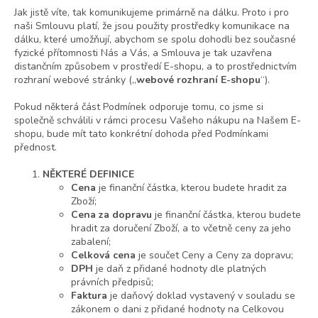
Jak jistě víte, tak komunikujeme primárně na dálku. Proto i pro
naši Smlouvu platí, že jsou použity prostředky komunikace na
dálku, které umožňují, abychom se spolu dohodli bez současné
fyzické přítomnosti Nás a Vás, a Smlouva je tak uzavřena
distančním způsobem v prostředí E-shopu, a to prostřednictvím
rozhraní webové stránky („
webové rozhraní E-shopu
“).
Pokud některá část Podmínek odporuje tomu, co jsme si
společně schválili v rámci procesu Vašeho nákupu na Našem E-
shopu, bude mít tato konkrétní dohoda před Podmínkami
přednost.
NĚKTERÉ DEFINICE
Cena
je finanční částka, kterou budete hradit za
Zboží;
Cena za dopravu
je finanční částka, kterou budete
hradit za doručení Zboží, a to včetně ceny za jeho
zabalení;
Celková cena
je součet Ceny a Ceny za dopravu;
DPH
je daň z přidané hodnoty dle platných
právních předpisů;
Faktura
je daňový doklad vystavený v souladu se
zákonem o dani z přidané hodnoty na Celkovou