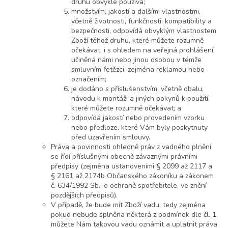
druhu obvykle používá;
množstvím, jakostí a dalšími vlastnostmi,
včetně životnosti, funkčnosti, kompatibility a
bezpečnosti, odpovídá obvyklým vlastnostem
Zboží téhož druhu, které můžete rozumně
očekávat, i s ohledem na veřejná prohlášení
učiněná námi nebo jinou osobou v témže
smluvním řetězci, zejména reklamou nebo
označením;
je dodáno s příslušenstvím, včetně obalu,
návodu k montáži a jiných pokynů k použití,
které můžete rozumně očekávat; a
odpovídá jakostí nebo provedením vzorku
nebo předloze, které Vám byly poskytnuty
před uzavřením smlouvy.
Práva a povinnosti ohledně práv z vadného plnění
se řídí příslušnými obecně závaznými právními
předpisy (zejména ustanoveními § 2099 až 2117 a
§ 2161 až 2174b Občanského zákoníku a zákonem
č. 634/1992 Sb., o ochraně spotřebitele, ve znění
pozdějších předpisů).
V případě, že bude mít Zboží vadu, tedy zejména
pokud nebude splněna některá z podmínek dle čl. 1,
můžete Nám takovou vadu oznámit a uplatnit práva