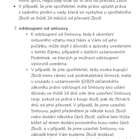
mohli zjistit, nejpozději však do tří dnů od převzetí Zboží.
V případě, že jste spotřebitel, máte právo uplatit práva
z vadného plnění u vady, která se vyskytne u spotřebního
Zboží ve lhůtě 24 měsíců od převzetí Zboží.
odstoupení od smlouvy
K odstoupení od Smlouvy, tedy k ukončení
smluvního vztahu mezi Námi a Vámi od jeho
počátku, může dojít z důvodů a způsoby uvedenými
v tomto článku, případně v dalších ustanoveních
Podmínek, ve kterých je možnost odstoupení
výslovně uvedena.
V případě, že jste spotřebitel, tedy osoba kupující
Zboží mimo rámec své podnikatelské činnosti, máte
v souladu s ustanovením §1829 občanského
zákoníku právo odstoupit od Smlouvy bez udání
důvodu ve lhůtě 14 dnů ode dne uzavření Smlouvy,
resp. pokud se jedná o koupi zboží, pak do čtrnácti
dnů od jeho převzetí. V případě, že jsme uzavřeli
Smlouvu, jejímž předmětem je několik kusů Zboží
nebo dodání několika částí Zboží, začíná tato lhůta
běžet až dnem dodání posledního kusu nebo části
Zboží, a v případě, že jsme uzavřeli Smlouvu, na
základě které Vám budeme Zboží dodávat