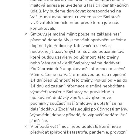
mailová adresa je uvedena u Našich identifikačních
údajů. My budeme doručovat korespondenci na
Vaši e-mailovou adresu uvedenou ve Smlouvě,
v Uživatelském účtu nebo přes kterou jste nás
kontaktovali.
Smlouvu je možné měnit pouze na základě naší
písemné dohody. My jsme však oprávněni změnit a
doplnit tyto Podmínky, tato změna se však
nedotkne již uzavřených Smluv, ale pouze Smluv,
které budou uzavřeny po účinnosti této změny,
nebo Vám na základě Smlouvy máme dodávat
Zboží pravidelně a opakovaně. Informace o změně
Vám zašleme na Vaši e-mailovou adresu nejméně
14 dní před účinností této změny. Pokud od Vás do
14 dnů od zaslání informace o změně neobdržíme
výpověď uzavřené Smlouvy na pravidelné a
opakované dodávky Zboží, stávají se nové
podmínky součástí naší Smlouvy a uplatní se na
další dodávku Zboží následující po účinnosti změny.
Výpovědní doba v případě, že výpověď podáte, činí
2 měsíce.
V případě vyšší moci nebo událostí, které nelze
předvídat (přírodní katastrofa, pandemie, provozní