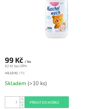
99 Kč
/ ks
82 Kč bez DPH
Měrná
49,50 Kč / 1 l
cena:
Skladem
(>10 ks)
PŘIDAT DO KOŠÍKU