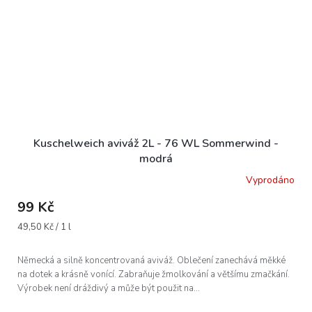
Kuschelweich aviváž 2L - 76 WL Sommerwind -
modrá
Vyprodáno
99 Kč
Měrná
49,50 Kč / 1 l
cena:
Německá a silně koncentrovaná aviváž. Oblečení zanechává měkké
na dotek a krásně vonící. Zabraňuje žmolkování a většímu zmačkání.
Výrobek není dráždivý a může být použit na...