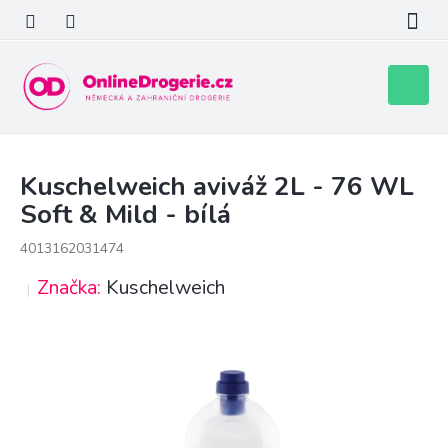
Přejít
na
obsah
Nákupní
košík
Kuschelweich aviváž 2L - 76 WL
Soft & Mild - bílá
4013162031474
Značka:
Kuschelweich