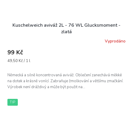
Kuschelweich aviváž 2L - 76 WL Glucksmoment -
zlatá
Vyprodáno
99 Kč
Měrná
49,50 Kč / 1 l
cena:
Německá a silně koncentrovaná aviváž. Oblečení zanechává měkké
na dotek a krásně vonící. Zabraňuje žmolkování a většímu zmačkání.
Výrobek není dráždivý a může být použit na...
TIP