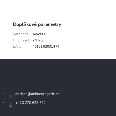
Doplňkové parametry
Kategorie
:
Aviváže
Hmotnost
:
2.1 kg
EAN
:
4013162031474
Z
á
p
a
Kontakt
t
í
obchod
@
onlinedrogerie.cz
+420 770 622 722