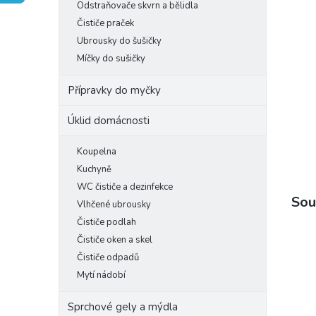
Odstraňovače skvrn a bělidla
e
Čističe praček
l
Ubrousky do šušičky
Míčky do sušičky
Přípravky do myčky
Úklid domácnosti
Koupelna
Kuchyně
WC čističe a dezinfekce
Sou
Vlhčené ubrousky
Čističe podlah
Čističe oken a skel
Čističe odpadů
Mytí nádobí
Sprchové gely a mýdla