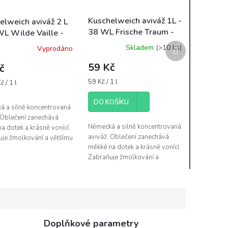
Kuschelweich aviváž 1L -
elweich aviváž 2 L
38 WL Frische Traum -
WL Wilde Vaille -
tyrkysová
Další
Skladem
(>10 ks)
Vyprodáno
produkt
59 Kč
č
Měrná
59 Kč / 1 l
 / 1 l
cena:
DO KOŠÍKU
á a silně koncentrovaná
 Oblečení zanechává
Německá a silně koncentrovaná
a dotek a krásně vonící.
aviváž. Oblečení zanechává
je žmolkování a většímu
měkké na dotek a krásně vonící.
í. Výrobek není
Zabraňuje žmolkování a
ý a může být použit na...
většímu zmačkání. Výrobek není
dráždivý a může být použit na...
Doplňkové parametry