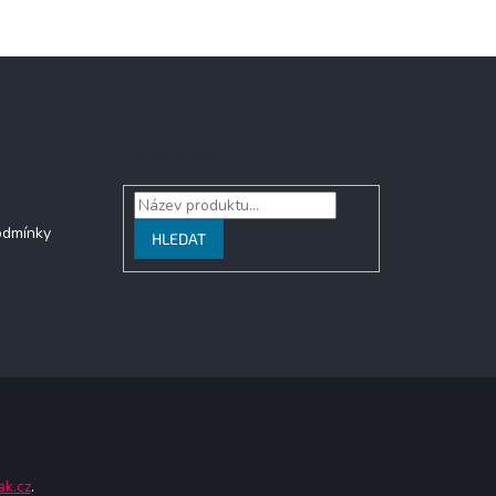
Vyhledávání
odmínky
HLEDAT
ak.cz
.