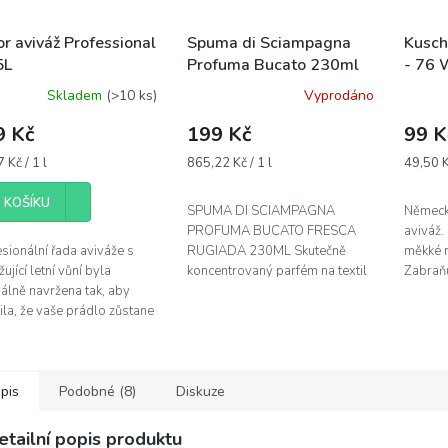
r aviváž Professional
Spuma di Sciampagna
Kusch
5L
Profuma Bucato 230ml
- 76 
uchsentfernung -
Fresca Rugiada parfém
žlutá
Skladem
(>10 ks)
Vyprodáno
WL - zelená
na praní - modrý
9 Kč
199 Kč
99 K
á
Měrná
Měrná
 Kč / 1 l
865,22 Kč / 1 l
49,50 Kč
cena:
cena:
 KOŠÍKU
SPUMA DI SCIAMPAGNA
Německ
PROFUMA BUCATO FRESCA
aviváž.
sionální řada aviváže s
RUGIADA 230ML Skutečně
měkké n
ující letní vůní byla
koncentrovaný parfém na textil
Zabraňu
álně navržena tak, aby
vytvořený tak, aby vašemu
zmačkán
tila, že vaše prádlo zůstane
oblečení dodal jedinečnou,
dráždiv
ho jako právě vyprané.
intenzivní a dlouhotrvající...
í a změkčuje vlákna,...
pis
Podobné (8)
Diskuze
etailní popis produktu