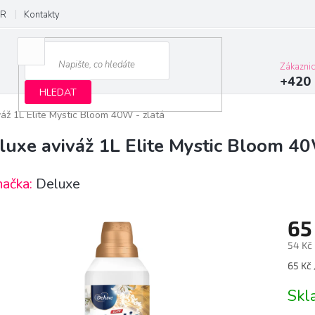
R
Kontakty
Zákazni
+420 
HLEDAT
áž 1L Elite Mystic Bloom 40W - zlatá
luxe aviváž 1L Elite Mystic Bloom 40
načka:
Deluxe
65
54 Kč
Měrn
65 Kč /
cena:
Sk