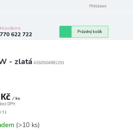
Přihlášení
cká podpora:
Nákupní
Prázdný košík
770 622 722
košík
W - zlatá
4260504881291
 Kč
/ ks
 bez DPH
á
 1 l
ladem
(>10 ks)