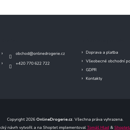
Kontakt
Informace pro vás
Doprava a platba
obchod
@
onlinedrogerie.cz
Všeobecné obchodní p
+420 770 622 722
GDPR
Kontakty
Copyright 2026
OnlineDrogerie.cz
. Všechna práva vyhrazena.
ický návrh vytvořil a na Shoptet implementoval
Tomáš Hlad
&
Shoptet