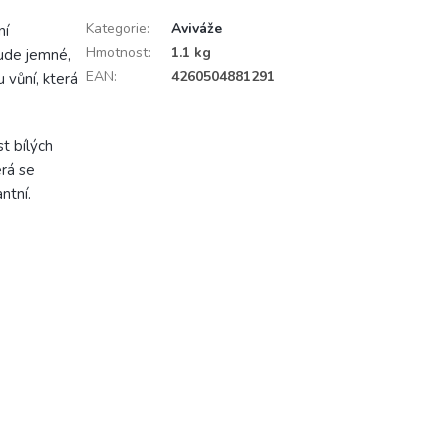
Kategorie
:
Aviváže
ní
Hmotnost
:
1.1 kg
bude jemné,
EAN
:
4260504881291
 vůní, která
t bílých
erá se
ntní.