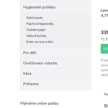
Hygienické potřeby
Leno
4,7
Zubní pasty
Ger
Papírové kapesníky
190
Toaletní papír
33
Vatové tyčinky
Měrn
71,37
Krém na ruce a tělo
cena:
DO
Pro děti
Profe
Osvěžovače vzduchu
osvěž
speci
Káva
zajis
dlou
Potraviny
Chrán
Po
Přijímáme online platby
D