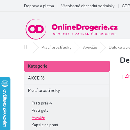
Přejít
Doprava a platba
Všeobecné obchodní podmínky
GDP
na
obsah
Domů
Prací prostředky
Aviváže
Deluxe aviv
De
P
Přeskočit
o
Kategorie
kategorie
s
Z
t
AKCE %
r
a
Prací prostředky
n
n
Prací prášky
í
Prací gely
p
Aviváže
a
Kapsle na praní
n