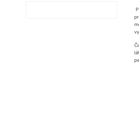
Po
pr
mě
vy
Či
lá
pe