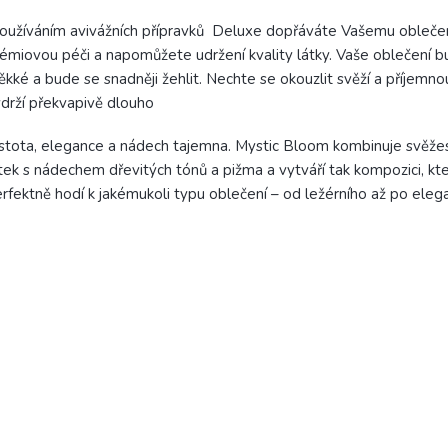
užíváním avivážních přípravků Deluxe dopřáváte Vašemu obleče
émiovou péči a napomůžete udržení kvality látky. Vaše oblečení 
kké a bude se snadněji žehlit. Nechte se okouzlit svěží a příjemnou
drží překvapivě dlouho
stota, elegance a nádech tajemna. Mystic Bloom kombinuje svěžes
tek s nádechem dřevitých tónů a pižma a vytváří tak kompozici, kt
rfektně hodí k jakémukoli typu oblečení – od ležérního až po elega