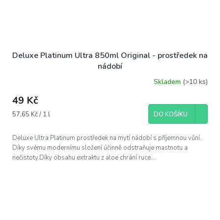
Deluxe Platinum Ultra 850ml Original - prostředek na
nádobí
Skladem
(>10 ks)
49 Kč
Měrná
57,65 Kč / 1 l
DO KOŠÍKU
cena:
Deluxe Ultra Platinum prostředek na mytí nádobí s příjemnou vůní.
Díky svému modernímu složení účinně odstraňuje mastnotu a
nečistoty.Díky obsahu extraktu z aloe chrání ruce...