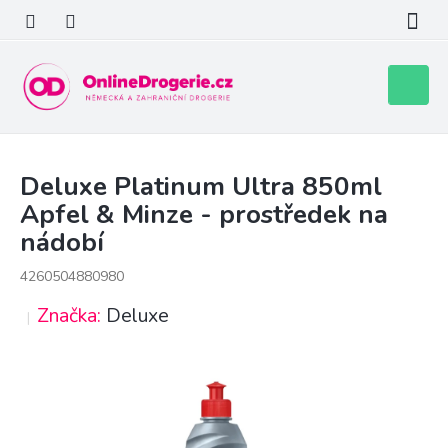
Přejít
na
obsah
Nákupní
košík
Deluxe Platinum Ultra 850ml
Apfel & Minze - prostředek na
nádobí
4260504880980
Značka:
Deluxe