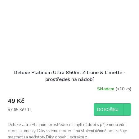
Deluxe Platinum Ultra 850ml Zitrone & Limette -
prostředek na nádobí
Skladem
(>10 ks)
49 Kč
Měrná
57,65 Kč / 1 l
DO KOŠÍKU
cena:
Deluxe Ultra Platinum prostředek na mytí nádobí s příjemnou vůní
citónu a limetky. Díky svému modernímu složení účinně odstraňuje
mastnotu a nečistoty.Díky obsahu extraktu z...