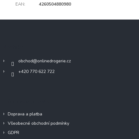
EAN
:
4260504880980
Z
á
p
a
Kontakt
t
í
obchod
@
onlinedrogerie.cz
+420 770 622 722
Informace pro vás
Doprava a platba
Všeobecné obchodní podmínky
GDPR