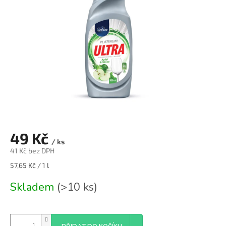
49 Kč
/ ks
41 Kč bez DPH
Měrná
57,65 Kč / 1 l
cena:
Skladem
(>10 ks)