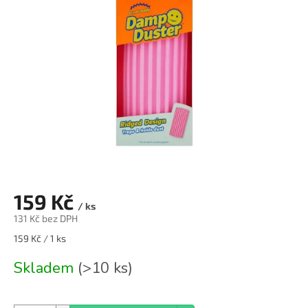
159 Kč
/ ks
131 Kč bez DPH
Měrná
159 Kč / 1 ks
cena:
Skladem
(>10 ks)