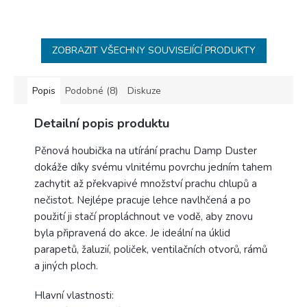
ZOBRAZIT VŠECHNY SOUVISEJÍCÍ PRODUKTY
Popis
Podobné (8)
Diskuze
Detailní popis produktu
Pěnová houbička na utírání prachu Damp Duster
dokáže díky svému vlnitému povrchu jedním tahem
zachytit až překvapivé množství prachu chlupů a
nečistot. Nejlépe pracuje lehce navlhčená a po
použití ji stačí propláchnout ve vodě, aby znovu
byla připravená do akce. Je ideální na úklid
parapetů, žaluzií, poliček, ventilačních otvorů, rámů
a jiných ploch.
Hlavní vlastnosti: