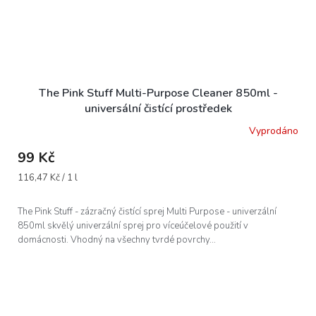
The Pink Stuff Multi-Purpose Cleaner 850ml -
universální čistící prostředek
Vyprodáno
99 Kč
Měrná
116,47 Kč / 1 l
cena:
The Pink Stuff - zázračný čistící sprej Multi Purpose - univerzální
850ml skvělý univerzální sprej pro víceúčelové použití v
domácnosti. Vhodný na všechny tvrdé povrchy...