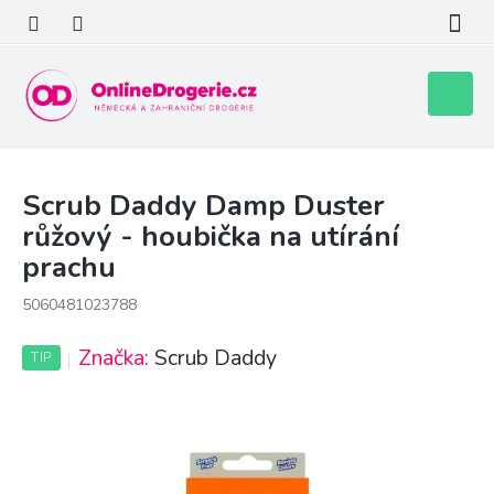
Přejít
na
obsah
Nákupní
košík
Scrub Daddy Damp Duster
růžový - houbička na utírání
prachu
5060481023788
Značka:
Scrub Daddy
TIP