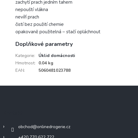
zachytí prach jedním tahem
nepouští vlákna
nevíří prach
čistí bez použití chemie
opakovaně použitelná – stačí opláchnout
Doplňkové parametry
Kategorie
:
Úklid domácnosti
Hmotnost
:
0.04 kg
EAN
:
5060481023788
Z
á
p
a
Kontakt
t
í
obchod
@
onlinedrogerie.cz
+420 770 622 722