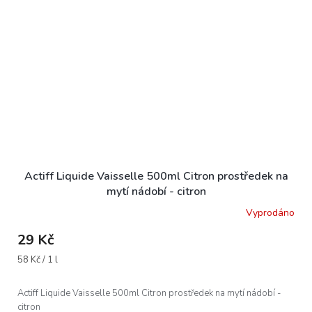
Actiff Liquide Vaisselle 500ml Citron prostředek na
mytí nádobí - citron
Vyprodáno
29 Kč
Měrná
58 Kč / 1 l
cena:
Actiff Liquide Vaisselle 500ml Citron prostředek na mytí nádobí -
citron