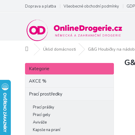
Přejít
Doprava a platba
Všeobecné obchodní podmínky
GDP
na
obsah
Domů
Úklid domácnosti
G&G Houbičky na nádobí
G&
P
Přeskočit
o
Kategorie
kategorie
s
t
AKCE %
r
a
Prací prostředky
n
n
Prací prášky
í
Prací gely
p
Aviváže
a
Kapsle na praní
n