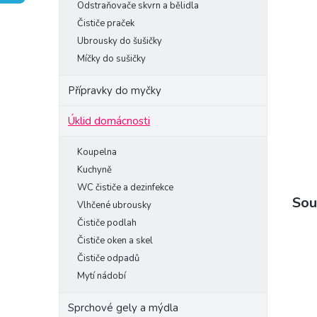
Odstraňovače skvrn a bělidla
e
Čističe praček
l
Ubrousky do šušičky
Míčky do sušičky
Přípravky do myčky
Úklid domácnosti
Koupelna
Kuchyně
WC čističe a dezinfekce
Sou
Vlhčené ubrousky
Čističe podlah
Čističe oken a skel
Čističe odpadů
Mytí nádobí
Sprchové gely a mýdla