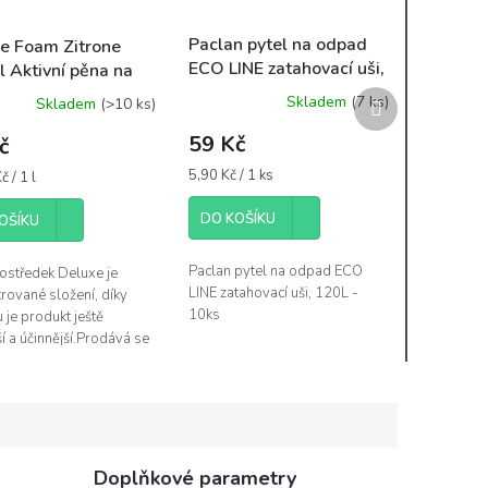
Paclan pytel na odpad
e Foam Zitrone
ECO LINE zatahovací uši,
 Aktivní pěna na
120L - 10ks, 30µ, LDPE
í
Další
Skladem
(7 ks)
Skladem
(>10 ks)
produkt
59 Kč
č
Měrná
5,90 Kč / 1 ks
 / 1 l
cena:
DO KOŠÍKU
OŠÍKU
Paclan pytel na odpad ECO
ostředek Deluxe je
LINE zatahovací uši, 120L -
rované složení, díky
10ks
 je produkt ještě
ší a účinnější.Prodává se
ní lahvičce s
kou.Pečlivě vybrané
aktivních...
Doplňkové parametry