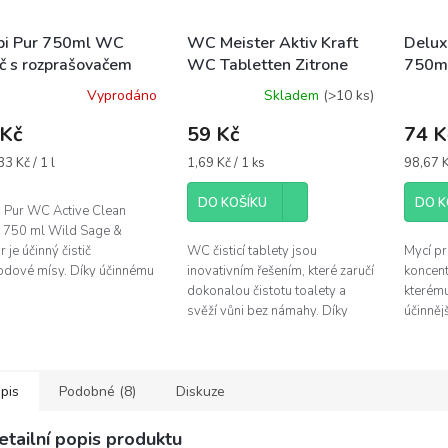
i Pur 750ml WC
WC Meister Aktiv Kraft
Delux
ič s rozprašovačem
WC Tabletten Zitrone
750ml
d Sage & Cedar -
8ks - tablety na čištění
nádob
Vyprodáno
Skladem
(>10 ks)
ený
WC
 Kč
59 Kč
74 K
á
Měrná
Měrná
3 Kč / 1 l
1,69 Kč / 1 ks
98,67 Kč
cena:
cena:
DO KOŠÍKU
DO K
 Pur WC Active Clean
j 750 ml Wild Sage &
 je účinný čistič
WC čisticí tablety jsou
Mycí pr
odové mísy. Díky účinnému
inovativním řešením, které zaručí
koncent
ní perfektně odstraní
dokonalou čistotu toalety a
kterému
toty a bakterie z vaší
svěží vůni bez námahy. Díky
účinněj
y....
speciálnímu složení každá
v unikát
tableta účinně odstraňuje vodní
pumpič
kámen...
složení 
pis
Podobné (8)
Diskuze
etailní popis produktu