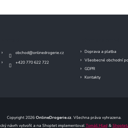
Kontakt
Informace pro vás
Doprava a platba
obchod
@
onlinedrogerie.cz
Všeobecné obchodní p
+420 770 622 722
GDPR
Kontakty
Copyright 2026
OnlineDrogerie.cz
. Všechna práva vyhrazena.
ický návrh vytvořil a na Shoptet implementoval
Tomáš Hlad
&
Shoptet