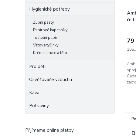
Hygienické potřeby
Amb
čist
Zubní pasty
Wil
Papírové kapesníky
zel
Toaletní papír
79
Vatové tyčinky
Měrn
105,3
Krém na ruce a tělo
cena:
Ambi
Pro děti
spre
Cedar
Osvěžovače vzduchu
zách
slože
Káva
nečis
toalet
Potraviny
Po
Přijímáme online platby
D