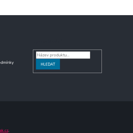
Vyhledávání
odmínky
HLEDAT
ak.cz
.