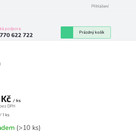
Přihlášení
cká podpora:
Nákupní
Prázdný košík
770 622 722
košík
8
 Kč
/ ks
 bez DPH
á
/ 1 ks
ladem
(>10 ks)