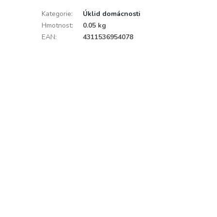
Kategorie
:
Úklid domácnosti
Hmotnost
:
0.05 kg
EAN
:
4311536954078