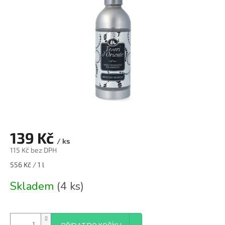
139 Kč
/ ks
115 Kč bez DPH
Měrná
556 Kč / 1 l
cena:
Skladem
(4 ks)