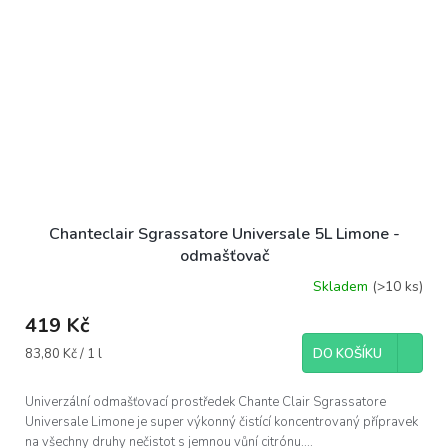
Chanteclair Sgrassatore Universale 5L Limone -
odmašťovač
Skladem
(>10 ks)
419 Kč
Měrná
83,80 Kč / 1 l
DO KOŠÍKU
cena:
Univerzální odmašťovací prostředek Chante Clair Sgrassatore
Universale Limone je super výkonný čistící koncentrovaný přípravek
na všechny druhy nečistot s jemnou vůní citrónu....