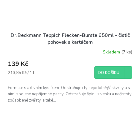
Dr.Beckmann Teppich Flecken-Burste 650ml - čistič
pohovek s kartáčem
Skladem
(7 ks)
139 Kč
Měrná
213,85 Kč / 1 l
DO KOŠÍKU
cena:
Formule s aktivním kyslíkem Odstraňuje i ty nejodolnější skvrny a s
nimi spojené nepříjemné pachy Odstraňuje špínu z venku a nečistoty
způsobené zvířaty, a také...