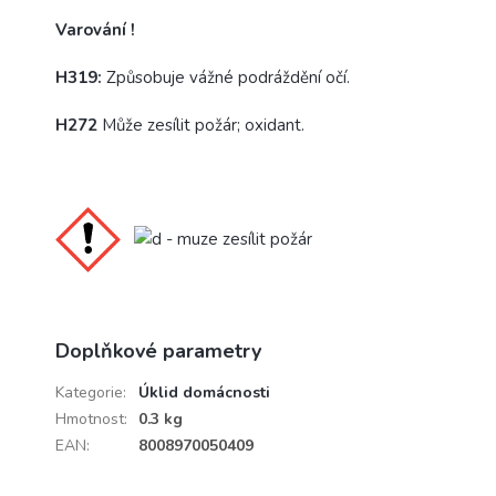
Varování !
H319:
Způsobuje vážné podráždění očí.
H272
Může zesílit požár; oxidant.
Doplňkové parametry
Kategorie
:
Úklid domácnosti
Hmotnost
:
0.3 kg
EAN
:
8008970050409