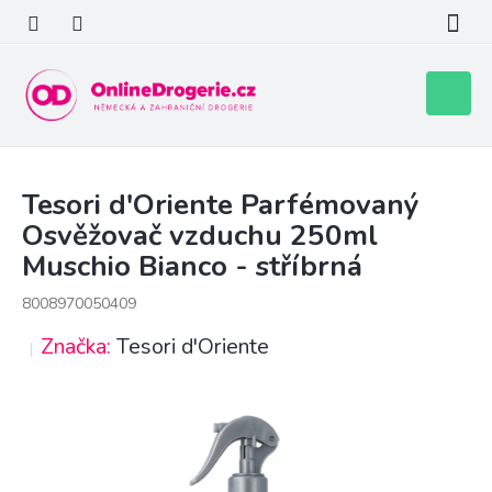
Přejít
na
obsah
Nákupní
košík
Tesori d'Oriente Parfémovaný
Osvěžovač vzduchu 250ml
Muschio Bianco - stříbrná
8008970050409
Značka:
Tesori d'Oriente