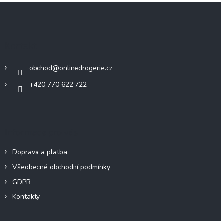
Z
á
p
a
Kontakt
t
í
obchod
@
onlinedrogerie.cz
+420 770 622 722
Informace pro vás
Doprava a platba
Všeobecné obchodní podmínky
GDPR
Kontakty