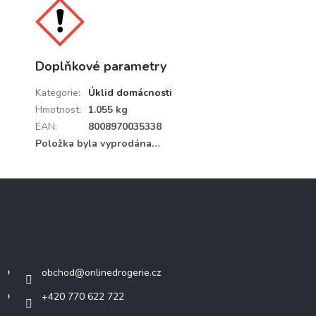
Doplňkové parametry
Kategorie
:
Úklid domácnosti
Hmotnost
:
1.055 kg
EAN
:
8008970035338
Položka byla vyprodána…
Z
á
p
a
Kontakt
t
í
obchod
@
onlinedrogerie.cz
+420 770 622 722