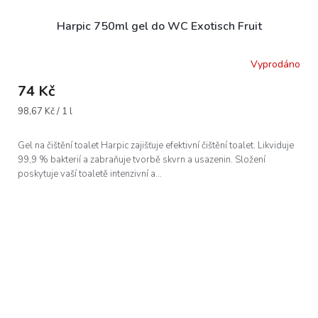
Harpic 750ml gel do WC Exotisch Fruit
Vyprodáno
74 Kč
Měrná
98,67 Kč / 1 l
cena:
Gel na čištění toalet Harpic zajišťuje efektivní čištění toalet. Likviduje
99,9 % bakterií a zabraňuje tvorbě skvrn a usazenin. Složení
poskytuje vaší toaletě intenzivní a...