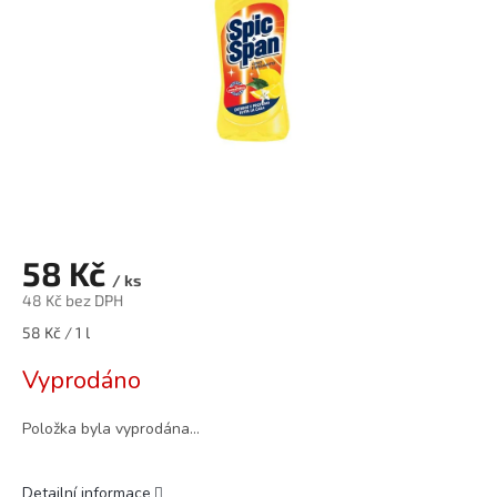
58 Kč
/ ks
48 Kč bez DPH
Měrná
58 Kč / 1 l
cena:
Vyprodáno
Položka byla vyprodána…
Detailní informace