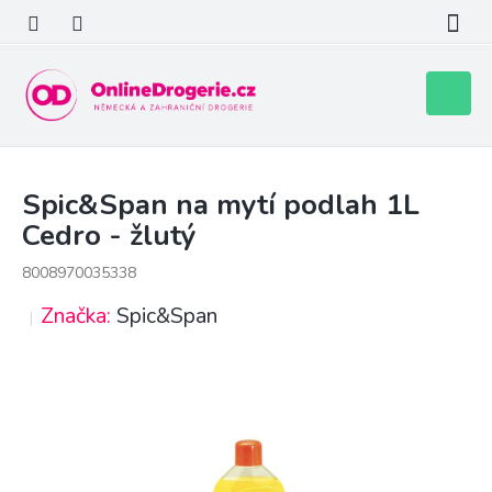
Přejít
na
obsah
Nákupní
košík
Spic&Span na mytí podlah 1L
Cedro - žlutý
8008970035338
Značka:
Spic&Span