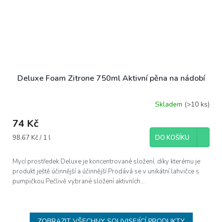
Deluxe Foam Zitrone 750ml Aktivní pěna na nádobí
Skladem
(>10 ks)
74 Kč
Měrná
98,67 Kč / 1 l
DO KOŠÍKU
cena:
Mycí prostředek Deluxe je koncentrované složení, díky kterému je
produkt ještě účinnější a účinnější.Prodává se v unikátní lahvičce s
pumpičkou.Pečlivě vybrané složení aktivních...
ZOBRAZIT VŠECHNY SOUVISEJÍCÍ PRODUKTY