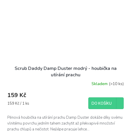
Scrub Daddy Damp Duster modrý - houbička na
utírání prachu
Skladem
(>10 ks)
159 Kč
Měrná
159 Kč / 1 ks
DO KOŠÍKU
cena:
Pěnová houbička na utírání prachu Damp Duster dokáže díky svému
vlnitému povrchu jedním tahem zachytit až překvapivé množství
prachu chlupů a nečistot. Nejlépe pracuje lehce...