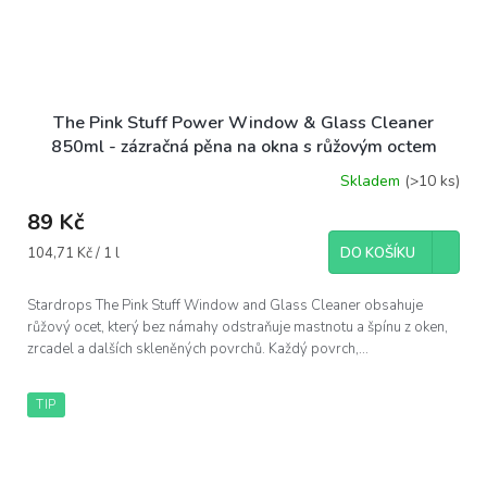
The Pink Stuff Power Window & Glass Cleaner
850ml - zázračná pěna na okna s růžovým octem
Skladem
(>10 ks)
89 Kč
Měrná
104,71 Kč / 1 l
DO KOŠÍKU
cena:
Stardrops The Pink Stuff Window and Glass Cleaner obsahuje
růžový ocet, který bez námahy odstraňuje mastnotu a špínu z oken,
zrcadel a dalších skleněných povrchů. Každý povrch,...
TIP