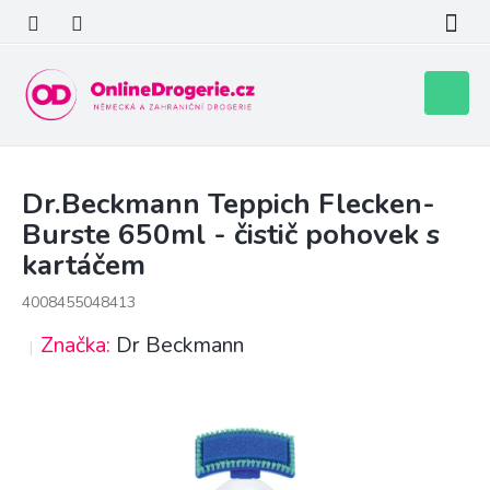
Přejít
na
obsah
Nákupní
košík
Dr.Beckmann Teppich Flecken-
Burste 650ml - čistič pohovek s
kartáčem
4008455048413
Značka:
Dr Beckmann