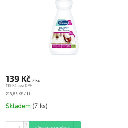
139 Kč
/ ks
115 Kč bez DPH
Měrná
213,85 Kč / 1 l
cena:
Skladem
(7 ks)