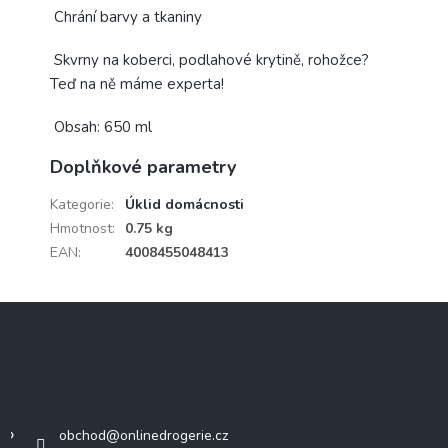
Chrání barvy a tkaniny
Skvrny na koberci, podlahové krytině, rohožce?
Teď na ně máme experta!
Obsah: 650 ml
Doplňkové parametry
Kategorie
:
Úklid domácnosti
Hmotnost
:
0.75 kg
EAN
:
4008455048413
Z
á
p
a
Kontakt
t
í
obchod
@
onlinedrogerie.cz