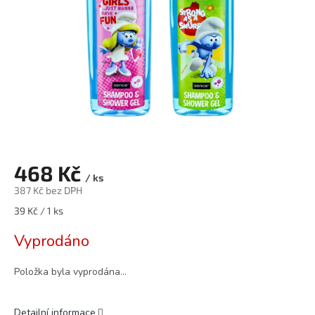
468 Kč
/ ks
387 Kč bez DPH
Měrná
39 Kč / 1 ks
cena:
Vyprodáno
Položka byla vyprodána…
Detailní informace