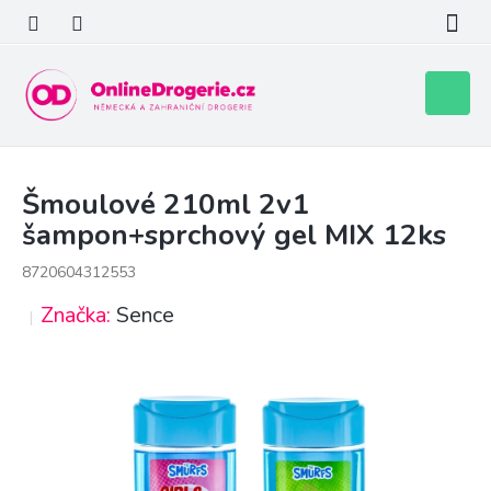
Přejít
na
obsah
Nákupní
košík
Šmoulové 210ml 2v1
šampon+sprchový gel MIX 12ks
8720604312553
Značka:
Sence