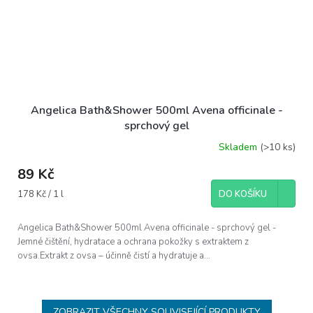
Angelica Bath&Shower 500ml Avena officinale -
sprchový gel
Skladem
(>10 ks)
89 Kč
Měrná
178 Kč / 1 l
DO KOŠÍKU
cena:
Angelica Bath&Shower 500ml Avena officinale - sprchový gel -
Jemné čištění, hydratace a ochrana pokožky s extraktem z
ovsa.Extrakt z ovsa – účinně čistí a hydratuje a...
ZOBRAZIT VŠECHNY SOUVISEJÍCÍ PRODUKTY