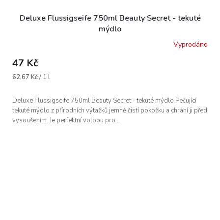
Deluxe Flussigseife 750ml Beauty Secret - tekuté
mýdlo
Vyprodáno
47 Kč
Měrná
62,67 Kč / 1 l
cena:
Deluxe Flussigseife 750ml Beauty Secret - tekuté mýdlo Pečující
tekuté mýdlo z přírodních výtažků jemně čistí pokožku a chrání ji před
vysoušením. Je perfektní volbou pro...