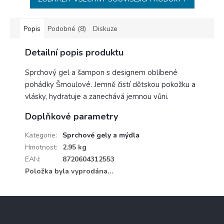
Popis
Podobné (8)
Diskuze
Detailní popis produktu
Sprchový gel a šampon s designem oblíbené
pohádky Šmoulové. Jemně čistí dětskou pokožku a
vlásky, hydratuje a zanechává jemnou vůni.
Doplňkové parametry
Kategorie
:
Sprchové gely a mýdla
Hmotnost
:
2.95 kg
EAN
:
8720604312553
Položka byla vyprodána…
Z
á
p