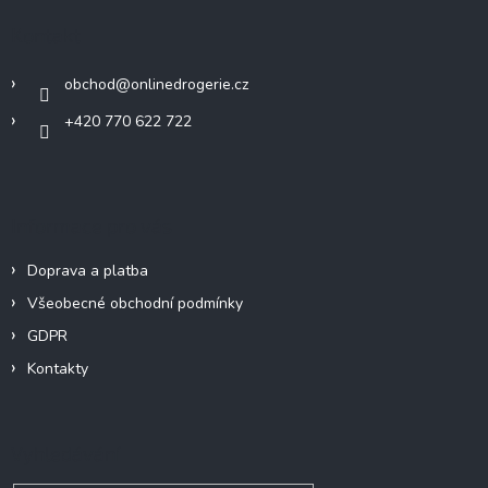
a
Kontakt
t
í
obchod
@
onlinedrogerie.cz
+420 770 622 722
Informace pro vás
Doprava a platba
Všeobecné obchodní podmínky
GDPR
Kontakty
Vyhledávání