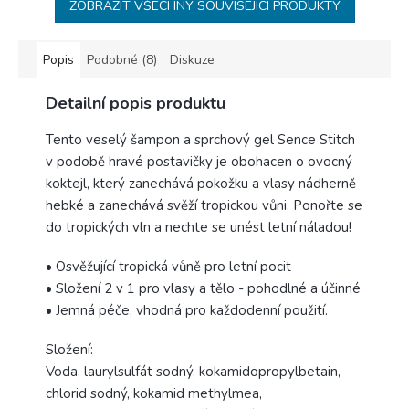
ZOBRAZIT VŠECHNY SOUVISEJÍCÍ PRODUKTY
Popis
Podobné (8)
Diskuze
Detailní popis produktu
Tento veselý šampon a sprchový gel Sence Stitch
v podobě hravé postavičky je obohacen o ovocný
koktejl, který zanechává pokožku a vlasy nádherně
hebké a zanechává svěží tropickou vůni. Ponořte se
do tropických vln a nechte se unést letní náladou!
• Osvěžující tropická vůně pro letní pocit
• Složení 2 v 1 pro vlasy a tělo - pohodlné a účinné
• Jemná péče, vhodná pro každodenní použití.
Složení:
Voda, laurylsulfát sodný, kokamidopropylbetain,
chlorid sodný, kokamid methylmea,