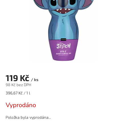
119 Kč
/ ks
98 Kč bez DPH
Měrná
396,67 Kč / 1 l
cena:
Vyprodáno
Položka byla vyprodána…