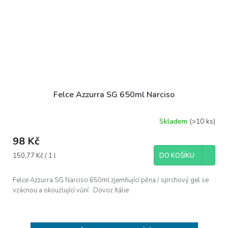
Felce Azzurra SG 650ml Narciso
Skladem
(>10 ks)
98 Kč
Měrná
150,77 Kč / 1 l
DO KOŠÍKU
cena:
Felce Azzurra SG Narciso 650ml zjemňující pěna / sprchový gel se
vzácnou a okouzlující vůní. Dovoz Itálie