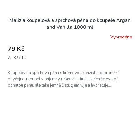
Malizia koupelová a sprchová pěna do koupele Argan
and Vanilla 1000 ml
Vyprodáno
79 Kč
Měrná
79 Kč / 1 l
cena:
Koupelová a sprchová pěna s krémovou konzistencí promění
obyčejnou koupel v příjemný relaxační rituál. Nejen že vytvoří
bohatou pěnu, ale také jemně čistí, zjemňuje a hydratuje...