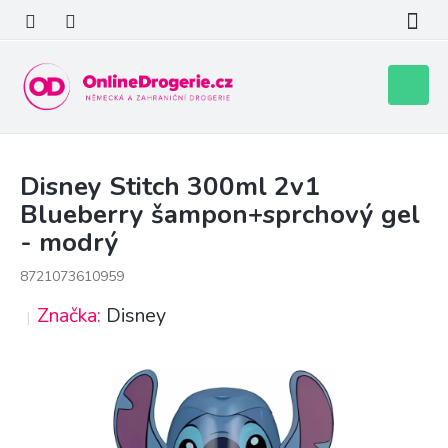
Přejít
na
obsah
Nákupní
košík
Disney Stitch 300ml 2v1
Blueberry šampon+sprchový gel
- modrý
8721073610959
Značka:
Disney