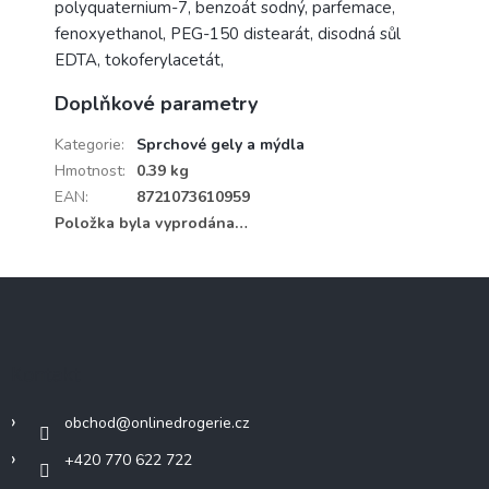
polyquaternium-7, benzoát sodný, parfemace,
fenoxyethanol, PEG-150 distearát, disodná sůl
EDTA, tokoferylacetát,
Doplňkové parametry
Kategorie
:
Sprchové gely a mýdla
Hmotnost
:
0.39 kg
EAN
:
8721073610959
Položka byla vyprodána…
Z
á
p
a
Kontakt
t
í
obchod
@
onlinedrogerie.cz
+420 770 622 722