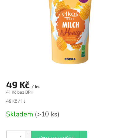
49 Kč
/ ks
41 Kč bez DPH
Měrná
49 Kč / 1 l
cena:
Skladem
(>10 ks)