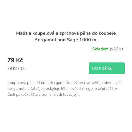
Malizia koupelová a sprchová pěna do koupele
Bergamot and Sage 1000 ml
Skladem
(>10 ks)
79 Kč
Měrná
79 Kč / 1 l
DO KOŠÍKU
cena:
Koupelová pěna Malizia Bergamotto e Salvia se svěží jiskřivou vůní
bergamotu a šalvěje poskytuje tělu nevšední regenerační zážitek.
Čistí pokožku těla a pomáhá udržovat její...