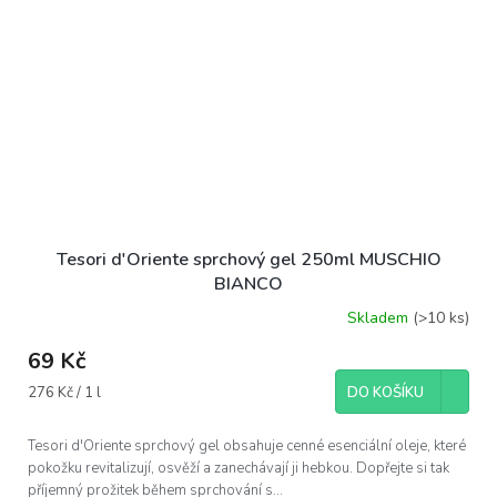
Tesori d'Oriente sprchový gel 250ml MUSCHIO
BIANCO
Skladem
(>10 ks)
69 Kč
Měrná
276 Kč / 1 l
DO KOŠÍKU
cena:
Tesori d'Oriente sprchový gel obsahuje cenné esenciální oleje, které
pokožku revitalizují, osvěží a zanechávají ji hebkou. Dopřejte si tak
příjemný prožitek během sprchování s...