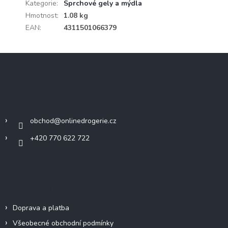
Kategorie
:
Sprchové gely a mýdla
Hmotnost
:
1.08 kg
EAN
:
4311501066379
Z
á
p
a
Kontakt
t
í
obchod
@
onlinedrogerie.cz
+420 770 622 722
Informace pro vás
Doprava a platba
Všeobecné obchodní podmínky