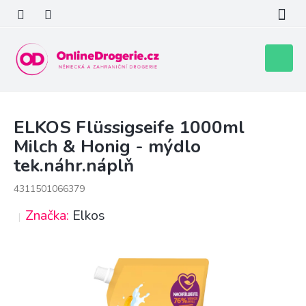
Přejít
na
obsah
Nákupní
košík
ELKOS Flüssigseife 1000ml
Milch & Honig - mýdlo
tek.náhr.náplň
4311501066379
Značka:
Elkos