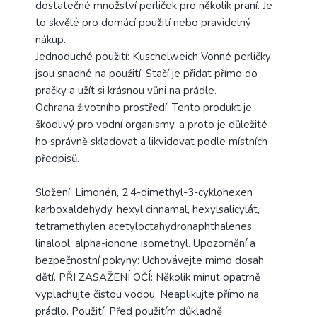
dostatečné množství perliček pro několik praní. Je
to skvělé pro domácí použití nebo pravidelný
nákup.
Jednoduché použití: Kuschelweich Vonné perličky
jsou snadné na použití. Stačí je přidat přímo do
pračky a užít si krásnou vůni na prádle.
Ochrana životního prostředí: Tento produkt je
škodlivý pro vodní organismy, a proto je důležité
ho správně skladovat a likvidovat podle místních
předpisů.
Složení: Limonén, 2,4-dimethyl-3-cyklohexen
karboxaldehydy, hexyl cinnamal, hexylsalicylát,
tetramethylen acetyloctahydronaphthalenes,
linalool, alpha-ionone isomethyl. Upozornění a
bezpečnostní pokyny: Uchovávejte mimo dosah
dětí. PŘI ZASAŽENÍ OČÍ: Několik minut opatrně
vyplachujte čistou vodou. Neaplikujte přímo na
prádlo. Použití: Před použitím důkladně