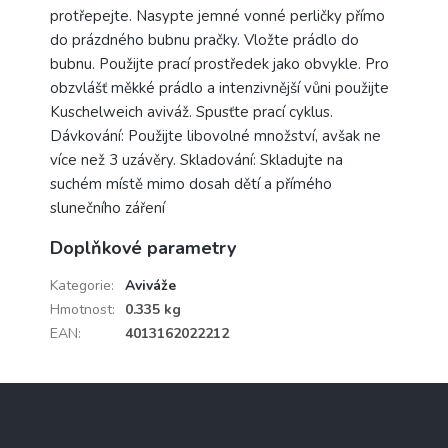
protřepejte. Nasypte jemné vonné perličky přímo
do prázdného bubnu pračky. Vložte prádlo do
bubnu. Použijte prací prostředek jako obvykle. Pro
obzvlášť měkké prádlo a intenzivnější vůni použijte
Kuschelweich aviváž. Spusťte prací cyklus.
Dávkování: Použijte libovolné množství, avšak ne
více než 3 uzávěry. Skladování: Skladujte na
suchém místě mimo dosah dětí a přímého
slunečního záření
Doplňkové parametry
Kategorie
:
Aviváže
Hmotnost
:
0.335 kg
EAN
:
4013162022212
Z
á
p