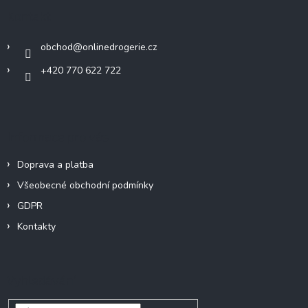
a
Kontakt
t
í
obchod
@
onlinedrogerie.cz
+420 770 622 722
Informace pro vás
Doprava a platba
Všeobecné obchodní podmínky
GDPR
Kontakty
Vyhledávání