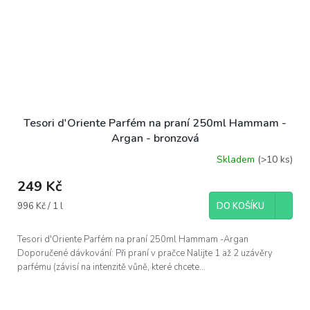
Tesori d'Oriente Parfém na praní 250ml Hammam -
Argan - bronzová
Skladem
(>10 ks)
249 Kč
Měrná
996 Kč / 1 l
DO KOŠÍKU
cena:
Tesori d'Oriente Parfém na praní 250ml Hammam -Argan
Doporučené dávkování: Při praní v pračce Nalijte 1 až 2 uzávěry
parfému (závisí na intenzitě vůně, které chcete...