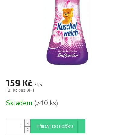
159 Kč
/ ks
131 Kč bez DPH
Měrná
Skladem
(>10 ks)
cena:
PŘIDAT DO KOŠÍKU