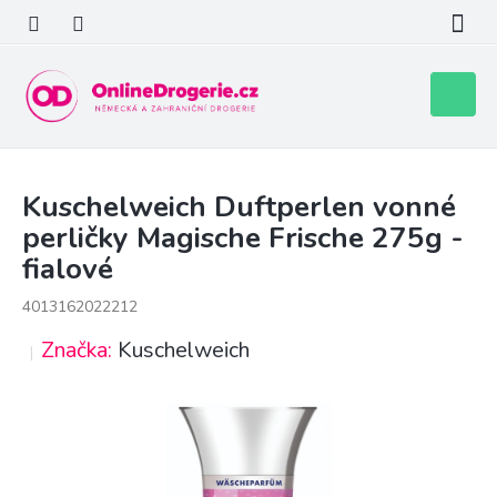
Přejít
na
obsah
Nákupní
košík
Kuschelweich Duftperlen vonné
perličky Magische Frische 275g -
fialové
4013162022212
Značka:
Kuschelweich