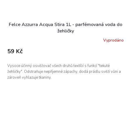
Felce Azzurra Acqua Stira 1L - parfémovaná voda do
žehličky
Vyprodáno
59 Kč
Vysoce účinný osvěžovač všech druhů textílií s funkcí "tekuté
žehličky". Odstraňuje nepříjemné zápachy, dodá prádlu svěží vůni a
zároveň vyhlazuje tkaniny.