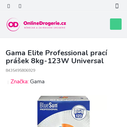
Přejít
na
obsah
Nákupní
košík
Gama Elite Professional prací
prášek 8kg-123W Universal
8435495806929
Značka:
Gama