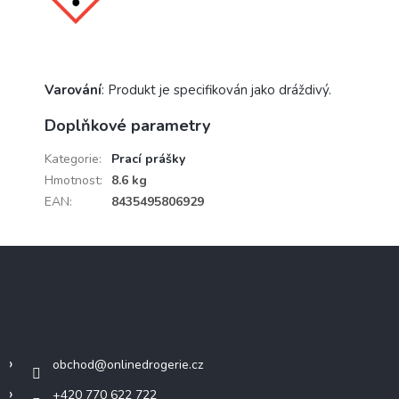
Varování
: Produkt je specifikován jako dráždivý.
Doplňkové parametry
Kategorie
:
Prací prášky
Hmotnost
:
8.6 kg
EAN
:
8435495806929
Z
á
p
a
Kontakt
t
í
obchod
@
onlinedrogerie.cz
+420 770 622 722