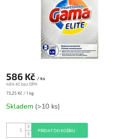
586 Kč
/ ks
484 Kč bez DPH
Měrná
73,25 Kč / 1 kg
cena:
Skladem
(>10 ks)
PŘIDAT DO KOŠÍKU