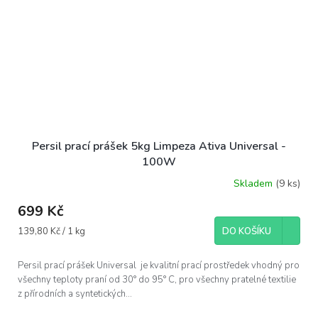
Persil prací prášek 5kg Limpeza Ativa Universal -
100W
Skladem
(9 ks)
699 Kč
Měrná
139,80 Kč / 1 kg
DO KOŠÍKU
cena:
Persil prací prášek Universal je kvalitní prací prostředek vhodný pro
všechny teploty praní od 30° do 95° C, pro všechny pratelné textilie
z přírodních a syntetických...