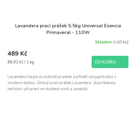
Lavandera prací prášek 5,5kg Universal Esencia
Primaveral - 110W
Skladem
(>10 ks)
489 Kč
Měrná
88,91 Kč / 1 kg
DO KOŠÍKU
cena:
Lavandera čerpá ze znalostí pradlen a přináší spojuje tradici s
moderní dobou. Účinný prací prášek Lavandera zbaví tkaniny
nečistot i při praní ve studené voně a zanechá...