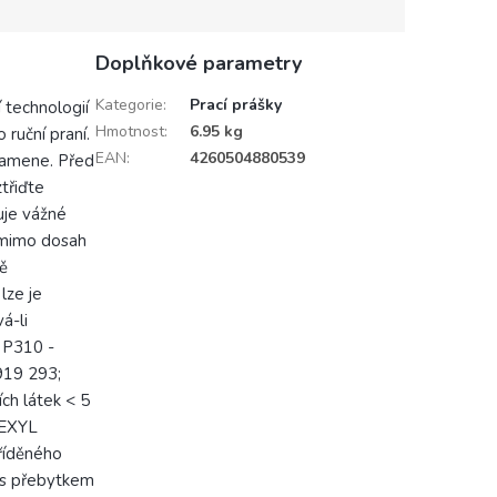
Doplňkové parametry
Kategorie
:
Prací prášky
 technologií
Hmotnost
:
6.95 kg
 ruční praní.
EAN
:
4260504880539
 kamene. Před
třiďte
uje vážné
 mimo dosah
ě
lze je
á-li
 P310 -
19 293;
ch látek < 5
HEXYL
říděného
 s přebytkem