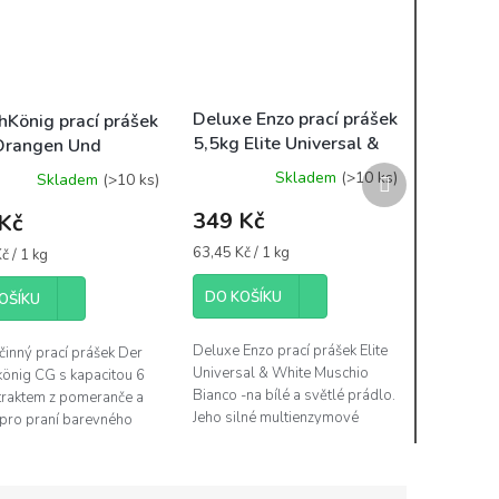
Deluxe Enzo prací prášek
König prací prášek
5,5kg Elite Universal &
Orangen Und
White Muschio Bianco -
ollextrakt
Další
Skladem
(>10 ks)
Skladem
(>10 ks)
100WL
rsal - 100WL
produkt
349 Kč
Kč
Měrná
63,45 Kč / 1 kg
č / 1 kg
cena:
DO KOŠÍKU
OŠÍKU
Deluxe Enzo prací prášek Elite
činný prací prášek Der
Universal & White Muschio
önig CG s kapacitou 6
Bianco -na bílé a světlé prádlo.
traktem z pomeranče a
Jeho silné multienzymové
pro praní barevného
složení zajišťuje, že i ty
 Velmi účinný, vystačí na
nejodolnější skvrny od kávy,...
ní. Vyznačuje se
.