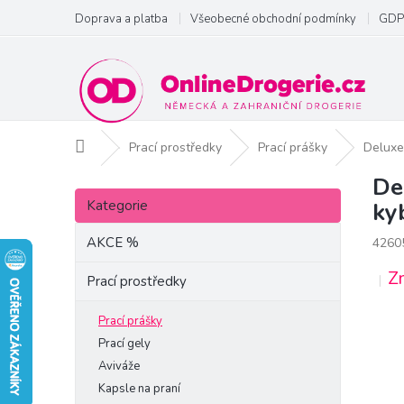
Přejít
Doprava a platba
Všeobecné obchodní podmínky
GDP
na
obsah
Domů
Prací prostředky
Prací prášky
Deluxe
De
P
Přeskočit
o
Kategorie
ky
kategorie
s
t
AKCE %
4260
r
Z
a
Prací prostředky
n
n
Prací prášky
í
Prací gely
p
Aviváže
a
Kapsle na praní
n