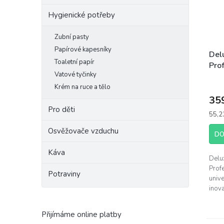
Hygienické potřeby
Zubní pasty
Papírové kapesníky
Del
Toaletní papír
Pro
Vatové tyčinky
Uni
Krém na ruce a tělo
35
Pro děti
Měrn
55,23
cena:
Osvěžovače vzduchu
DO
Káva
Delu
Prof
Potraviny
unive
inova
odstr
urče
Přijímáme online platby
a pro