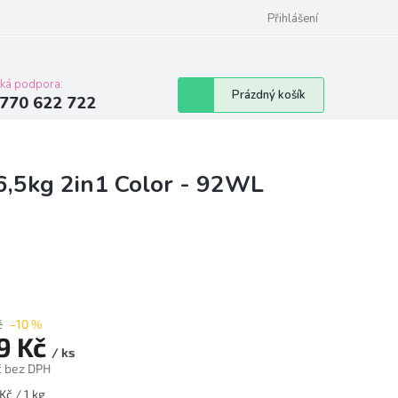
Přihlášení
cká podpora:
Nákupní
Prázdný košík
770 622 722
košík
 6,5kg 2in1 Color - 92WL
č
–10 %
9 Kč
/ ks
č bez DPH
á
Kč / 1 kg