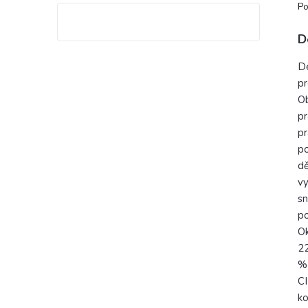
Po
D
De
pr
Ob
pr
pr
po
dě
vy
sn
po
O
22
%
CI
k