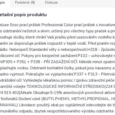
pis
Podobné (8)
Diskuze
etailní popis produktu
luxe Enzo prací prášek Professional Color prací prášek s inovativní
o odstranění nečistot a skvrn, určený pro všechny typy praček a pro
sahuje složky, které chrání Vaši pračku před usazováním vodního
aním se doporučuje prášek rozpustit v teplé vodě. Před praním roz
ádlo. Nebezpečí Standardní věty o nebezpečnosti:H318 - Způsob
škození očí. Pokyny pro bezpečné zacházení:P102 – uchovávejte
tíP305 + P351 + P338 - PŘI ZASAŽENÍ OČÍ: Několik minut opatrn
plachujte vodou. Odstranit kontaktní čočky, pokud jsou nasazeny a 
adno vyjmout. Pokračujte ve vyplachování.P337 + P313 - Přetrváv
dráždění očí: Vyhledejte lékařskou pomoc / zprávu zdravotní péče
kamžitě volejte TOXIKOLOGICKÉ INFORMAČNÍ STŘEDISKO(224 9
4 915 402)/lékaře Obsahuje:5-15% aniontových povrchově aktivní
 fosfonátů Složení vůně (BUTYLPHENYL METHYLPROPIONAL, 
NNAMAL) Likvidace: použitý obal po vypláchnutí odevzdejte do t
omunálního odpadu, zbytek nespotřebovaného výrobku odstraňte