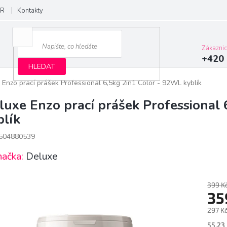
R
Kontakty
Zákazni
+420 
HLEDAT
 Enzo prací prášek Professional 6,5kg 2in1 Color - 92WL kyblík
luxe Enzo prací prášek Professional
blík
504880539
načka:
Deluxe
399 K
35
297 K
Měrn
55,23 