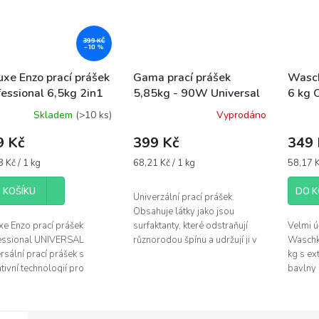
399 KČ
–10 %
uxe Enzo prací prášek
Gama prací prášek
Wasch
fessional 6,5kg 2in1
5,85kg - 90W Universal
6 kg 
versal - 92WL kyblík
Baumw
Skladem
(>10 ks)
Vyprodáno
Unive
9 Kč
399 Kč
349 
á
Měrná
Měrná
 Kč / 1 kg
68,21 Kč / 1 kg
58,17 K
cena:
cena:
 KOŠÍKU
DO K
Univerzální prací prášek.
Obsahuje látky jako jsou
xe Enzo prací prášek
surfaktanty, které odstraňují
Velmi ú
essional UNIVERSAL
různorodou špínu a udržují ji v
Waschk
rsální prací prášek s
prací koupeli, bělidla pomáhají
kg s ex
tivní technologií pro
v procesu praní odstraněním...
bavlny 
anění nečistot a skvrn,
prádla.
ný pro všechny typy praček
100 pra
 ruční...
novou,..