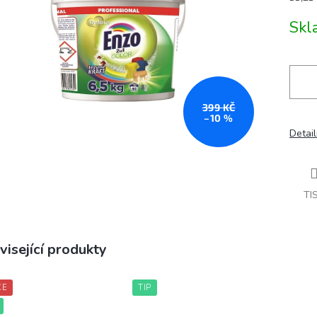
cena:
Sk
399 KČ
–10 %
Detail
TI
visející produkty
CE
TIP