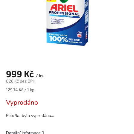
999 Kč
/ ks
826 Kč bez DPH
Měrná
129,74 Kč / 1 kg
cena:
Vyprodáno
Položka byla vyprodána…
Detailní informace