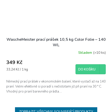
WascheMeister prací prášek 10,5 kg Color Folie – 140
WL
Skladem
(>10 ks)
349 Kč
Měrná
33,24 Kč / 1 kg
DO KOŠÍKU
cena:
Německý prací prášek v ekonomickém balení, které vystačí až na 140
praní. Velmi efektivně si poradí s nečistotami již při praní na 30 ° C.
Vhodný pro praní barevného prádla....
ZOBRAZIT VŠECHNY SOUVISEJÍCÍ PRODUKTY