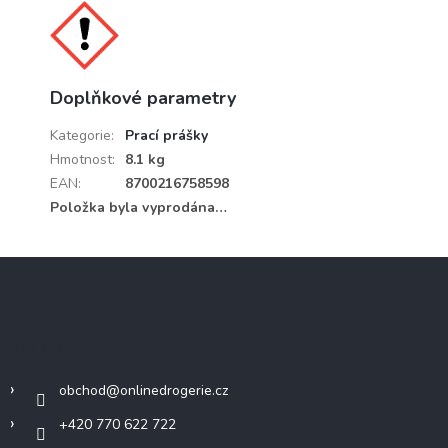
Doplňkové parametry
Kategorie
:
Prací prášky
Hmotnost
:
8.1 kg
EAN
:
8700216758598
Položka byla vyprodána…
Z
á
p
a
Kontakt
t
í
obchod
@
onlinedrogerie.cz
+420 770 622 722