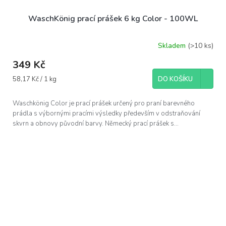
WaschKönig prací prášek 6 kg Color - 100WL
Skladem
(>10 ks)
349 Kč
Měrná
58,17 Kč / 1 kg
DO KOŠÍKU
cena:
Waschkönig Color je prací prášek určený pro praní barevného
prádla s výbornými pracími výsledky především v odstraňování
skvrn a obnovy původní barvy. Německý prací prášek s...