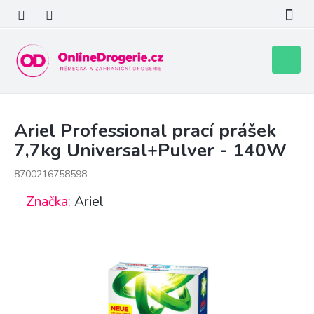
Přejít
na
obsah
Nákupní
košík
Ariel Professional prací prášek
7,7kg Universal+Pulver - 140W
8700216758598
Značka:
Ariel