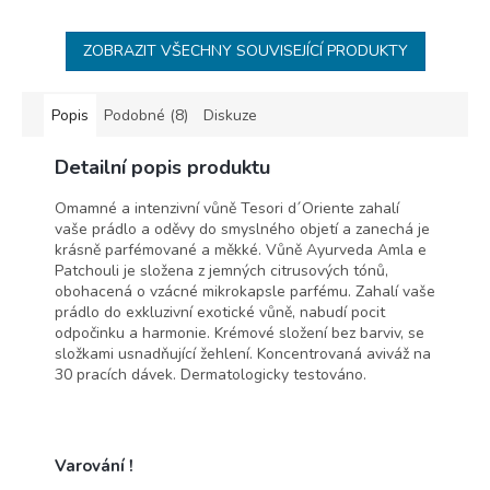
ZOBRAZIT VŠECHNY SOUVISEJÍCÍ PRODUKTY
Popis
Podobné (8)
Diskuze
Detailní popis produktu
Omamné a intenzivní vůně Tesori d´Oriente zahalí
vaše prádlo a oděvy do smyslného objetí a zanechá je
krásně parfémované a měkké. Vůně Ayurveda Amla e
Patchouli je složena z jemných citrusových tónů,
obohacená o vzácné mikrokapsle parfému. Zahalí vaše
prádlo do exkluzivní exotické vůně, nabudí pocit
odpočinku a harmonie. Krémové složení bez barviv, se
složkami usnadňující žehlení. Koncentrovaná aviváž na
30 pracích dávek. Dermatologicky testováno.
Varování !