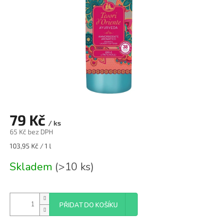
79 Kč
/ ks
65 Kč bez DPH
Měrná
103,95 Kč / 1 l
cena:
Skladem
(>10 ks)
PŘIDAT DO KOŠÍKU