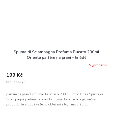
Spuma di Sciampagna Profuma Bucato 230ml
Oriente parfém na praní - hnědý
Vyprodáno
199 Kč
Měrná
865,22 Kč / 1 l
cena:
parfém na praní Profuma Biancheria 230ml Soffio Orie - Spuma di
Sciampagna parfém na praní Profuma Biancheria je jedinečný
produkt, který dodá vašemu oblečení a ložnímu prádlu...