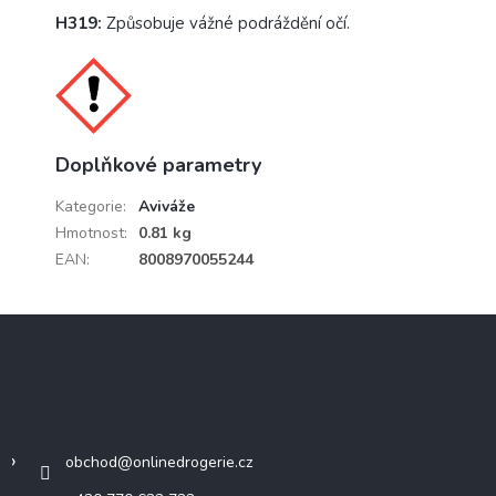
H319:
Způsobuje vážné podráždění očí.
Doplňkové parametry
Kategorie
:
Aviváže
Hmotnost
:
0.81 kg
EAN
:
8008970055244
Z
á
p
a
Kontakt
t
í
obchod
@
onlinedrogerie.cz