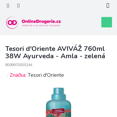
Přejít
na
obsah
Nákupní
košík
Tesori d'Oriente AVIVÁŽ 760ml
38W Ayurveda - Amla - zelená
8008970055244
Značka:
Tesori d'Oriente