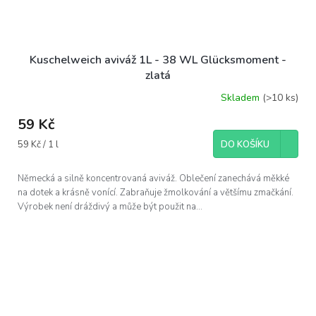
Kuschelweich aviváž 1L - 38 WL Glücksmoment -
zlatá
Skladem
(>10 ks)
59 Kč
Měrná
59 Kč / 1 l
DO KOŠÍKU
cena:
Německá a silně koncentrovaná aviváž. Oblečení zanechává měkké
na dotek a krásně vonící. Zabraňuje žmolkování a většímu zmačkání.
Výrobek není dráždivý a může být použit na...