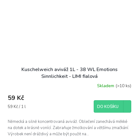
Kuschelweich aviváž 1L - 38 WL Emotions
Sinnlichkeit - LIMI fialová
Skladem
(>10 ks)
59 Kč
Měrná
59 Kč / 1 l
DO KOŠÍKU
cena:
Německá a silně koncentrovaná aviváž. Oblečení zanechává měkké
na dotek a krásně vonící. Zabraňuje žmolkování a většímu zmačkání.
Výrobek není dráždivý a může být použit na...