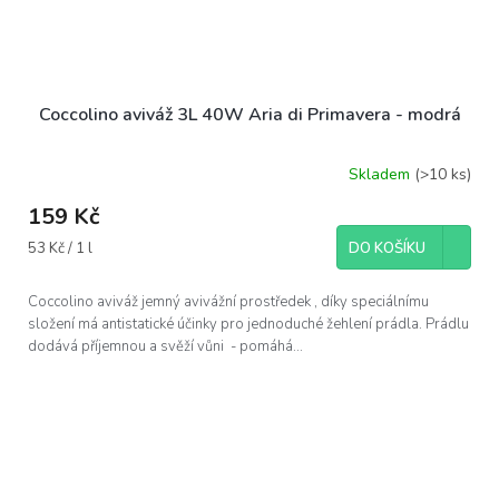
Coccolino aviváž 3L 40W Aria di Primavera - modrá
Skladem
(>10 ks)
159 Kč
Měrná
53 Kč / 1 l
DO KOŠÍKU
cena:
Coccolino aviváž jemný avivážní prostředek , díky speciálnímu
složení má antistatické účinky pro jednoduché žehlení prádla. Prádlu
dodává příjemnou a svěží vůni - pomáhá...