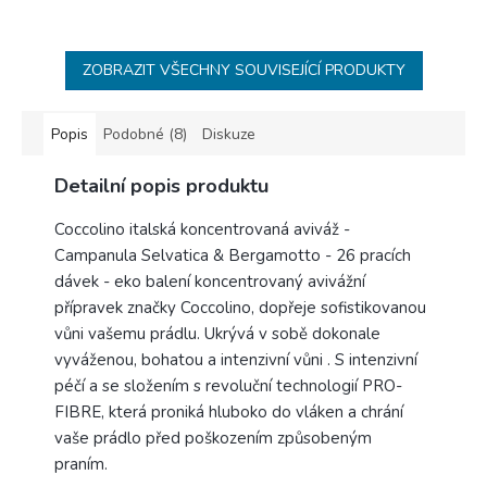
ZOBRAZIT VŠECHNY SOUVISEJÍCÍ PRODUKTY
Popis
Podobné (8)
Diskuze
Detailní popis produktu
Coccolino italská koncentrovaná aviváž -
Campanula Selvatica & Bergamotto - 26 pracích
dávek - eko balení koncentrovaný avivážní
přípravek značky Coccolino, dopřeje sofistikovanou
vůni vašemu prádlu. Ukrývá v sobě dokonale
vyváženou, bohatou a intenzivní vůni . S intenzivní
péčí a se složením s revoluční technologií PRO-
FIBRE, která proniká hluboko do vláken a chrání
vaše prádlo před poškozením způsobeným
praním.