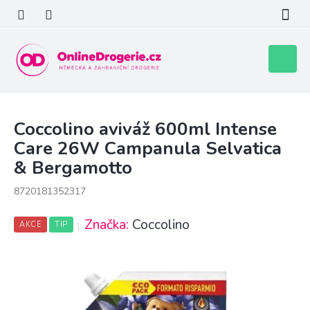
Přejít
na
obsah
Nákupní
košík
Coccolino aviváž 600ml Intense
Care 26W Campanula Selvatica
& Bergamotto
8720181352317
Značka:
Coccolino
AKCE
TIP