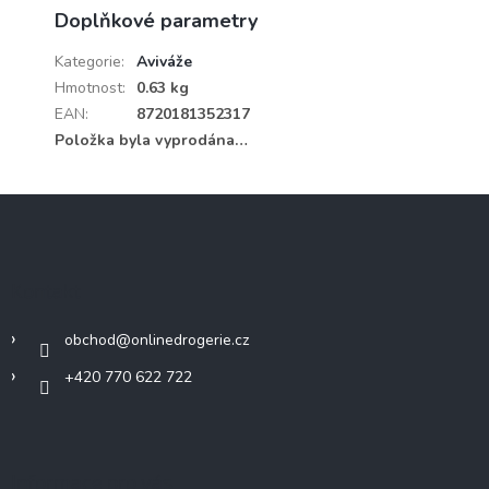
Doplňkové parametry
Kategorie
:
Aviváže
Hmotnost
:
0.63 kg
EAN
:
8720181352317
Položka byla vyprodána…
Z
á
p
a
Kontakt
t
í
obchod
@
onlinedrogerie.cz
+420 770 622 722
Informace pro vás