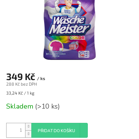
349 Kč
/ ks
288 Kč bez DPH
Měrná
33,24 Kč / 1 kg
cena:
Skladem
(>10 ks)
PŘIDAT DO KOŠÍKU