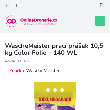
Přejít
na
obsah
Nákupní
košík
WascheMeister prací prášek 10,5
kg Color Folie – 140 WL
4260418930283
Značka:
WascheMeister