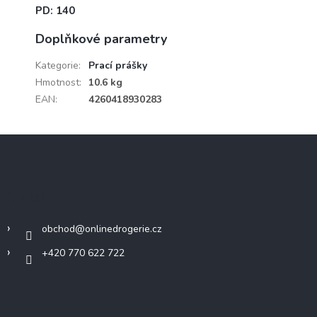
PD: 140
Doplňkové parametry
Kategorie
:
Prací prášky
Hmotnost
:
10.6 kg
EAN
:
4260418930283
Z
á
p
a
Kontakt
t
í
obchod
@
onlinedrogerie.cz
+420 770 622 722