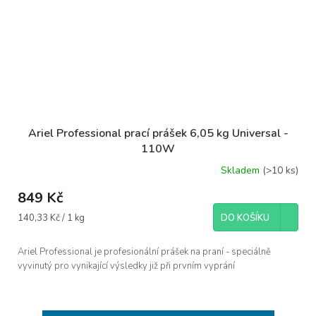
Ariel Professional prací prášek 6,05 kg Universal -
110W
Skladem
(>10 ks)
849 Kč
Měrná
140,33 Kč / 1 kg
DO KOŠÍKU
cena:
Ariel Professional je profesionální prášek na praní - speciálně
vyvinutý pro vynikající výsledky již při prvním vyprání