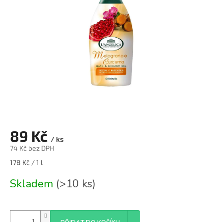
89 Kč
/ ks
74 Kč bez DPH
Měrná
178 Kč / 1 l
cena:
Skladem
(>10 ks)