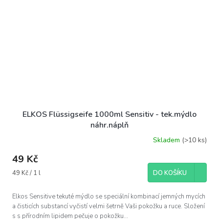
ELKOS Flüssigseife 1000ml Sensitiv - tek.mýdlo
náhr.náplň
Skladem
(>10 ks)
49 Kč
Měrná
49 Kč / 1 l
DO KOŠÍKU
cena:
Elkos Sensitive tekuté mýdlo se speciální kombinací jemných mycích
a čisticích substancí vyčistí velmi šetrně Vaši pokožku a ruce. Složení
s s přírodním lipidem pečuje o pokožku...