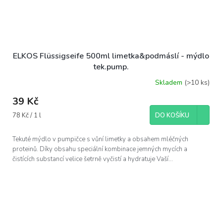
ELKOS Flüssigseife 500ml limetka&podmáslí - mýdlo
tek.pump.
Skladem
(>10 ks)
39 Kč
Měrná
78 Kč / 1 l
DO KOŠÍKU
cena:
Tekuté mýdlo v pumpičce s vůní limetky a obsahem mléčných
proteinů. Díky obsahu speciální kombinace jemných mycích a
čistících substancí velice šetrně vyčistí a hydratuje Vaší...