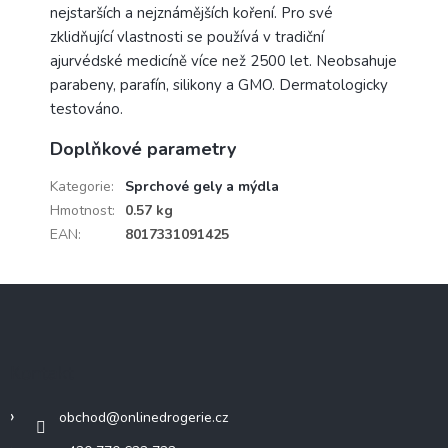
nejstarších a nejznámějších koření. Pro své
zklidňující vlastnosti se používá v tradiční
ajurvédské medicíně více než 2500 let. Neobsahuje
parabeny, parafín, silikony a GMO. Dermatologicky
testováno.
Doplňkové parametry
Kategorie
:
Sprchové gely a mýdla
Hmotnost
:
0.57 kg
EAN
:
8017331091425
Z
á
p
a
Kontakt
t
í
obchod
@
onlinedrogerie.cz