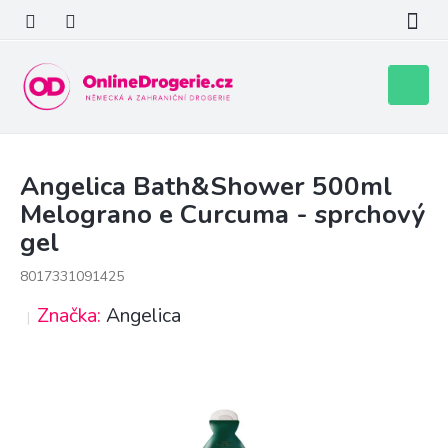
Přejít
na
obsah
Nákupní
košík
Angelica Bath&Shower 500ml
Melograno e Curcuma - sprchový
gel
8017331091425
Značka:
Angelica