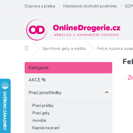
Přejít
Doprava a platba
Všeobecné obchodní podmínky
GDP
na
obsah
Domů
Sprchové gely a mýdla
Felce Azzurra soa
Fe
P
Přeskočit
o
Kategorie
kategorie
s
Z
t
AKCE %
r
a
Prací prostředky
n
n
Prací prášky
í
Prací gely
p
Aviváže
a
Kapsle na praní
n