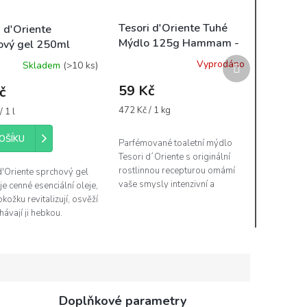
Tesori d'Oriente Tuhé
i d'Oriente
Mýdlo 125g Hammam -
ový gel 250ml
bronzová
VEDA
Další
Vyprodáno
Skladem
(>10 ks)
produkt
59 Kč
č
Měrná
472 Kč / 1 kg
 1 l
cena:
OŠÍKU
Parfémované toaletní mýdlo
Tesori d´Oriente s originální
rostlinnou recepturou omámí
d'Oriente sprchový gel
vaše smysly intenzivní a
e cenné esenciální oleje,
dlouhotrvající vůní. Jeho bohatá
kožku revitalizují, osvěží
pěna obohacena o výjimečné...
hávají ji hebkou.
e si tak příjemný prožitek
prchování s...
Doplňkové parametry