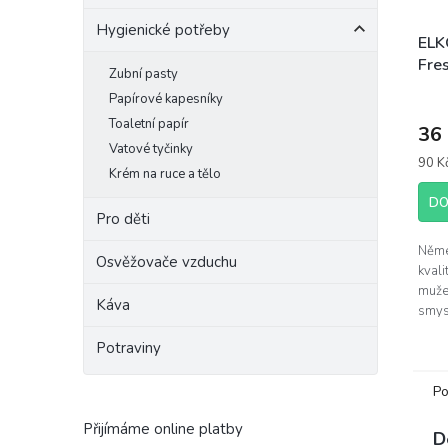
Hygienické potřeby
ELK
Fre
Zubní pasty
400
Papírové kapesníky
Toaletní papír
36
Vatové tyčinky
Měrn
90 Kč
Krém na ruce a tělo
cena:
DO
Pro děti
Něme
Osvěžovače vzduchu
kvali
muže
Káva
smys
gele
Potraviny
gel o
Po
Přijímáme online platby
D