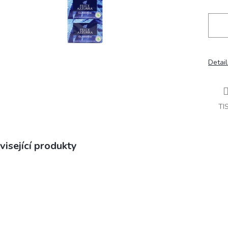
Detail
TI
visející produkty