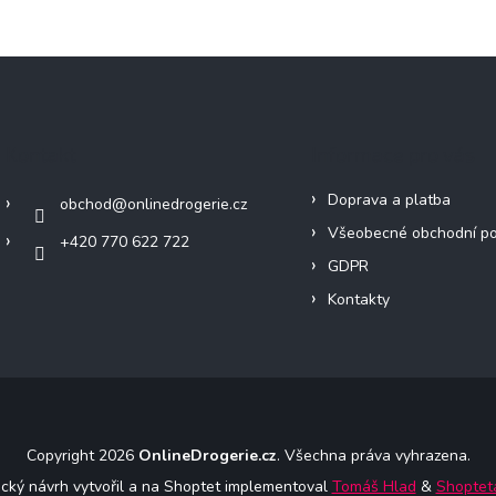
Kontakt
Informace pro vás
Doprava a platba
obchod
@
onlinedrogerie.cz
Všeobecné obchodní p
+420 770 622 722
GDPR
Kontakty
Copyright 2026
OnlineDrogerie.cz
. Všechna práva vyhrazena.
ický návrh vytvořil a na Shoptet implementoval
Tomáš Hlad
&
Shoptet