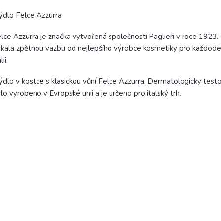
ýdlo Felce Azzurra
lce Azzurra je značka vytvořená společností Paglieri v roce 1923.
skala zpětnou vazbu od nejlepšího výrobce kosmetiky pro každoden
lii.
dlo v kostce s klasickou vůní Felce Azzurra. Dermatologicky test
lo vyrobeno v Evropské unii a je určeno pro italský trh.