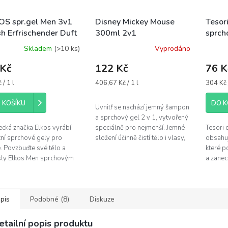
OS spr.gel Men 3v1
Disney Mickey Mouse
Tesor
sh Erfrischender Duft
300ml 2v1
sprch
ml
šampon+sprchový gel
AYUR
Skladem
(>10 ks)
Vyprodáno
 Kč
122 Kč
76 K
á
Měrná
Měrná
 / 1 l
406,67 Kč / 1 l
304 Kč /
cena:
cena:
 KOŠÍKU
DO K
Uvnitř se nachází jemný šampon
a sprchový gel 2 v 1, vytvořený
cká značka Elkos vyrábí
speciálně pro nejmenší. Jemné
Tesori 
tní sprchové gely pro
složení účinně čistí tělo i vlasy,
obsahuj
. Povzbuďte své tělo a
aniž by dráždilo citlivou
které po
ly Elkos Men sprchovým
dětskou pokožku. Po...
a zanec
m 3v1. Praktický sprchový
Dopřejt
dstraní nečistoty z těla,...
během s
pis
Podobné (8)
Diskuze
etailní popis produktu