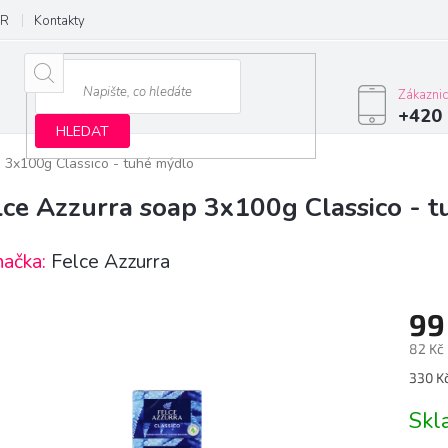
R
Kontakty
Zákazni
+420 
HLEDAT
p 3x100g Classico - tuhé mýdlo
lce Azzurra soap 3x100g Classico - 
načka:
Felce Azzurra
99
82 Kč
Měrn
330 Kč
cena:
Sk