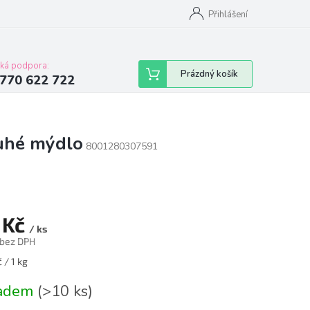
Přihlášení
cká podpora:
Nákupní
Prázdný košík
770 622 722
košík
tuhé mýdlo
8001280307591
 Kč
/ ks
 bez DPH
á
 / 1 kg
ladem
(>10 ks)