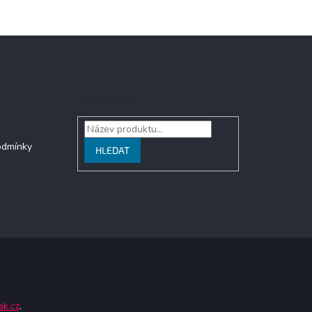
Vyhledávání
odmínky
HLEDAT
ak.cz
.