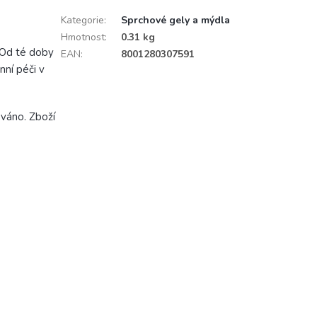
Kategorie
:
Sprchové gely a mýdla
Hmotnost
:
0.31 kg
 Od té doby
EAN
:
8001280307591
ní péči v
ováno. Zboží