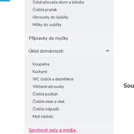
Odstraňovače skvrn a bělidla
e
Čističe praček
l
Ubrousky do šušičky
Míčky do sušičky
Přípravky do myčky
Úklid domácnosti
Koupelna
Kuchyně
WC čističe a dezinfekce
Sou
Vlhčené ubrousky
Čističe podlah
Čističe oken a skel
Čističe odpadů
Mytí nádobí
Sprchové gely a mýdla