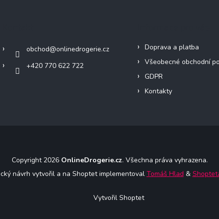
a
c
í
Kontakt
Informace pro vás
p
r
v
Doprava a platba
obchod
@
onlinedrogerie.cz
k
Všeobecné obchodní p
y
+420 770 622 722
v
GDPR
ý
Kontakty
p
i
s
u
Copyright 2026
OnlineDrogerie.cz
. Všechna práva vyhrazena.
ický návrh vytvořil a na Shoptet implementoval
Tomáš Hlad
&
Shoptet
Vytvořil Shoptet