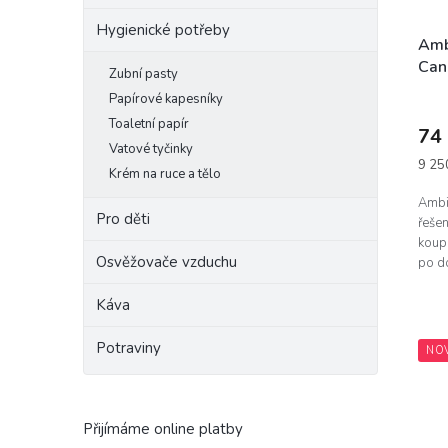
Hygienické potřeby
Amb
Can
Zubní pasty
vzd
Papírové kapesníky
Toaletní papír
74
Vatové tyčinky
Měrn
9 250
Krém na ruce a tělo
cena:
Ambi
Pro děti
řešen
koupe
Osvěžovače vzduchu
po do
na za
strat
Káva
Potraviny
NO
Přijímáme online platby