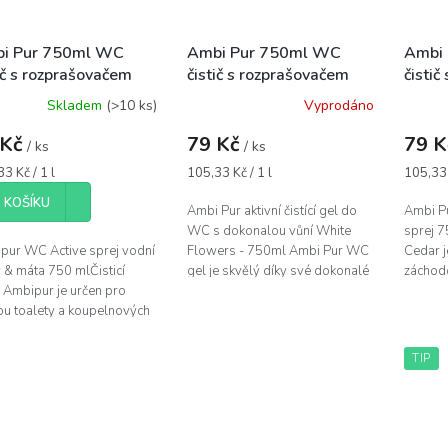
i Pur 750ml WC
Ambi Pur 750ml WC
Ambi
ič s rozprašovačem
čistič s rozprašovačem
čisti
er Flowers & Mint -
White Flowers - fialový
Wild 
Skladem
(>10 ks)
Vyprodáno
ený
zelen
 Kč
79 Kč
79 
/ ks
/ ks
á
Měrná
Měrná
3 Kč / 1 l
105,33 Kč / 1 l
105,33 
cena:
cena:
 KOŠÍKU
Ambi Pur aktivní čistící gel do
Ambi P
WC s dokonalou vůní White
sprej 
pur WC Active sprej vodní
Flowers - 750ml Ambi Pur WC
Cedar je
 & máta 750 mlČisticí
gel je skvělý díky své dokonalé
záchod
 Ambipur je určen pro
vůni, která Vás opravdu okouzlí
složení
bu toalety a koupelnových
a na toaletě zůstane ještě...
nečistot
chů. Účinně odstraňuje
toalety..
 nečistoty a pomáhá...
TIP