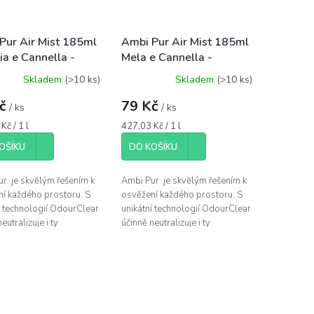
Pur Air Mist 185ml
Ambi Pur Air Mist 185ml
ia e Cannella -
Mela e Cannella -
ovač vzduchu sprej
osvěžovač vzduchu sprej
Skladem
(>10 ks)
Skladem
(>10 ks)
Kč
79 Kč
/ ks
/ ks
Měrná
Kč / 1 l
427,03 Kč / 1 l
cena:
OŠÍKU
DO KOŠÍKU
r je skvělým řešením k
Ambi Pur je skvělým řešením k
í každého prostoru. S
osvěžení každého prostoru. S
í technologií OdourClear
unikátní technologií OdourClear
eutralizuje i ty
účinně neutralizuje i ty
valejší nepříjemné pachy,
nejvytrvalejší nepříjemné pachy,
 jeho vůně...
zatímco jeho vůně...