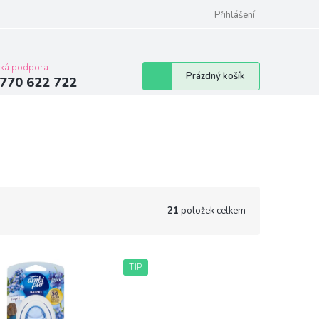
Přihlášení
cká podpora:
Nákupní
Prázdný košík
770 622 722
košík
21
položek celkem
TIP