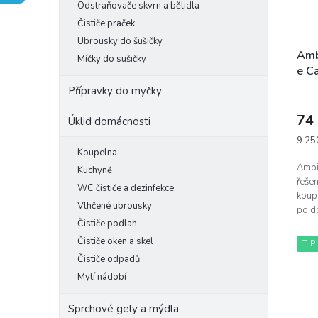
o
Odstraňovače skvrn a bělidla
e
p
d
Čističe praček
l
r
u
Ubrousky do šušičky
o
k
Amb
Míčky do sušičky
d
t
e C
u
ů
vzd
Přípravky do myčky
k
t
74
Úklid domácnosti
ů
Měrn
9 250
cena:
Koupelna
Ambi
Kuchyně
řešen
WC čističe a dezinfekce
koupe
Vlhčené ubrousky
po do
Čističe podlah
na za
strat
Čističe oken a skel
TIP
Čističe odpadů
Mytí nádobí
Sprchové gely a mýdla