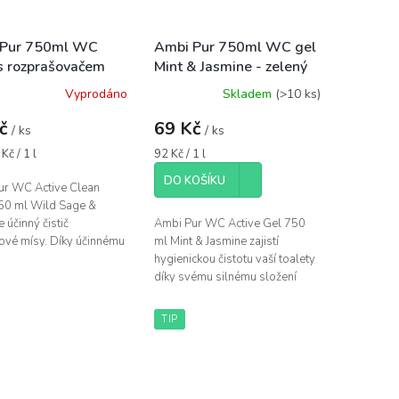
 Pur 750ml WC
Ambi Pur 750ml WC gel
č s rozprašovačem
Mint & Jasmine - zelený
Sage & Cedar -
Vyprodáno
Skladem
(>10 ks)
ý
Kč
69 Kč
/ ks
/ ks
Měrná
Kč / 1 l
92 Kč / 1 l
cena:
DO KOŠÍKU
ur WC Active Clean
750 ml Wild Sage &
 účinný čistič
Ambi Pur WC Active Gel 750
ové mísy. Díky účinnému
ml Mint & Jasmine zajistí
 perfektně odstraní
hygienickou čistotu vaší toalety
y a bakterie z vaší
díky svému silnému složení
..
proti vodnímu kameni. Je
obohacený o vonné oleje,
TIP
které...