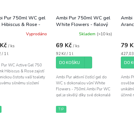
i Pur 750ml WC gel
Ambi Pur 750ml WC gel
Ambi 
 Hibiscus & Rose -
White Flowers - fialový
Aranc
ový
osvěž
Vyprodáno
Skladem
(>10 ks)
 Kč
69 Kč
79 
/ ks
/ ks
á
Měrná
Měrná
 / 1 l
92 Kč / 1 l
427,03 
cena:
cena:
DO KOŠÍKU
DO K
 Pur WC Active Gel 750
nk Hibiscus & Rose zajistí
nickou čistotu vaší toalety
Ambi Pur aktivní čistící gel do
Ambi Pu
 svému silnému složení
WC s dokonalou vůní White
osvěžen
 vodnímu kameni. Je
Flowers - 750ml Ambi Pur WC
unikátn
cený o vonné oleje,...
gel je skvělý díky své dokonalé
účinně n
vůni, která Vás opravdu okouzlí
nejvytr
a na toaletě zůstane ještě...
zatímco
TIP