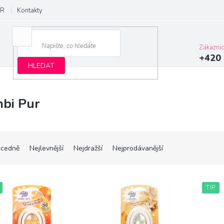
R
Kontakty
Zákazni
+420 
HLEDAT
bi Pur
cedně
Nejlevnější
Nejdražší
Nejprodávanější
TIP