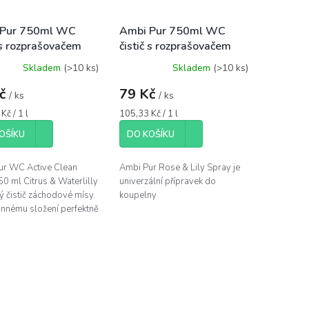
 Pur 750ml WC
Ambi Pur 750ml WC
č s rozprašovačem
čistič s rozprašovačem
 & Water Lily -
Rose & Lily - růžový
Skladem
(>10 ks)
Skladem
(>10 ks)
ový
Kč
79 Kč
/ ks
/ ks
Měrná
Kč / 1 l
105,33 Kč / 1 l
cena:
OŠÍKU
DO KOŠÍKU
ur WC Active Clean
Ambi Pur Rose & Lily Spray je
50 ml Citrus & Waterlilly
univerzální přípravek do
ný čistič záchodové mísy.
koupelny
innému složení perfektně
í nečistoty a bakterie z
ety....