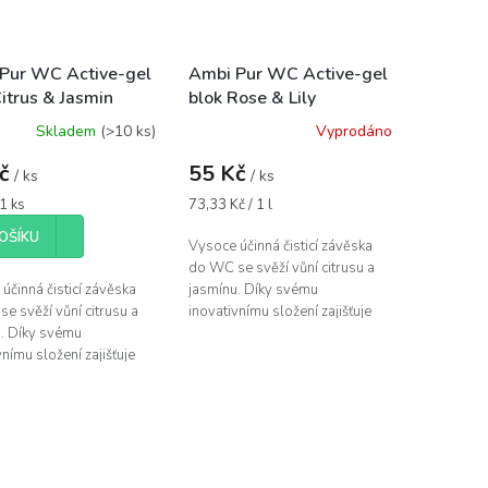
Pur WC Active-gel
Ambi Pur WC Active-gel
Citrus & Jasmin
blok Rose & Lily
Skladem
(>10 ks)
Vyprodáno
Kč
55 Kč
/ ks
/ ks
Měrná
 1 ks
73,33 Kč / 1 l
cena:
OŠÍKU
Vysoce účinná čisticí závěska
do WC se svěží vůní citrusu a
účinná čisticí závěska
jasmínu. Díky svému
e svěží vůní citrusu a
inovativnímu složení zajišťuje
. Díky svému
desinfekci a osvěžující čistotu
vnímu složení zajišťuje
Vaší toalety spolu s...
ci a osvěžující čistotu
lety spolu s...