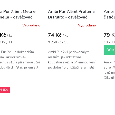
i Pur 7,5ml Mela e
Ambi Pur 7,5ml Profuma
Ambi
nella - osvěžovač
Di Pulito - osvěžovač
čisti
uchu
vzduchu
Citrus
Vyprodáno
Vyprodáno
oranž
 Kč
74 Kč
79 
/ ks
/ ks
á
Měrná
Měrná
 Kč / 1 l
9 250 Kč / 1 l
105,33 
cena:
cena:
DO K
 Pur 2v1 je dokonalým
Ambi Pur 2v1 je dokonalým
ím, jak udržet vaši
řešením, jak udržet vaši
lnu svěží a příjemnou vůní
koupelnu svěží a příjemnou vůní
Ambi P
bu 45 dní.Stačí jej umístit
po dobu 45 dní.Stačí jej umístit
sprej 7
dní stranu toalety nebo na
na zadní stranu toalety nebo na
je účin
egické místo v koupelně...
strategické místo v koupelně...
Díky úč
odstran
vaší toal
VINKA