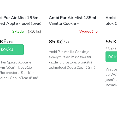
i Pur Air Mist 185ml
Ambi Pur Air Mist 185ml
Ambi 
ced Apple - osvěžovač
Vanilla Cookie -
blok 
uchu sprej
osvěžovač vzduchu sprej
Skladem
(>10 ks)
Vyprodáno
 Kč
85 Kč
55 
/ ks
/ ks
Měrná
55 Kč /
 KOŠÍKU
Ambi Pur Vanilla Cookie je
cena:
DO K
skvělým řešením k osvěžení
 Pur Spiced Apple je
každého prostoru. S unikátní
lým řešením k osvěžení
technologií OdourClear účinně
Vysoce 
ho prostoru. S unikátní
neutralizuje i ty nejvytrvalejší
do WC s
nologií OdourClear účinně
nepříjemné pachy, zatímco
jasmínu
alizuje i ty nejvytrvalejší
jeho...
inovati
íjemné pachy, zatímco
desinfek
.
Vaší toa