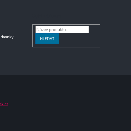
Vyhledávání
odmínky
HLEDAT
ak.cz
.