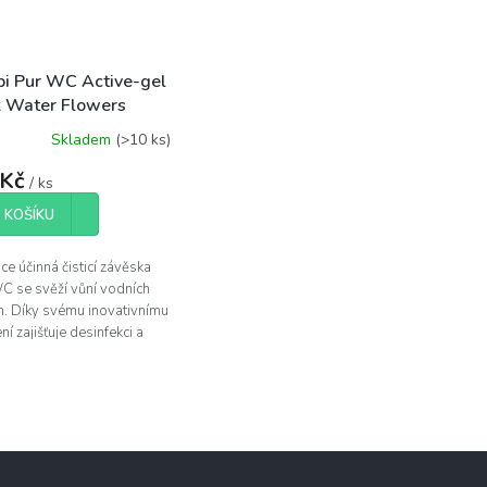
i Pur WC Active-gel
k Water Flowers
Skladem
(>10 ks)
 Kč
/ ks
 KOŠÍKU
e účinná čisticí závěska
C se svěží vůní vodních
n. Díky svému inovativnímu
ní zajišťuje desinfekci a
ující čistotu Vaší toalety
 s příjemnou...
O
v
l
á
d