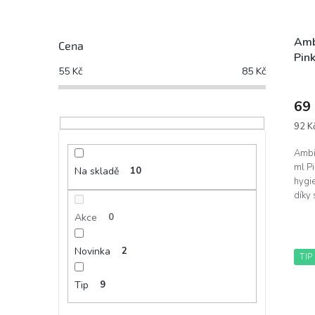
Amb
Cena
Pink
55
Kč
85
Kč
růž
69
Měrn
92 Kč
cena:
Ambi
ml Pi
Na skladě
10
hygie
díky
proti
Akce
0
oboha
Novinka
2
TIP
Tip
9