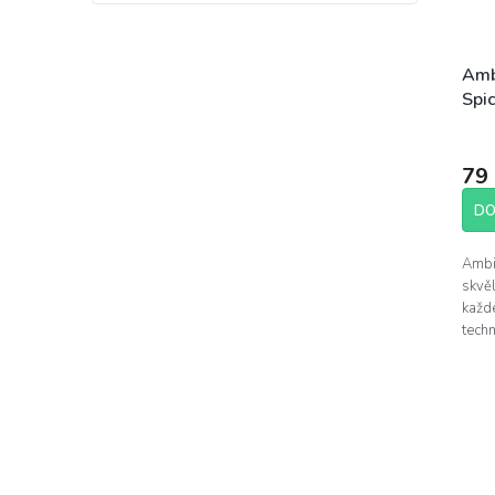
Amb
Spi
vzd
79
DO
Ambi
skvě
každé
tech
neutr
nepř
jeho..