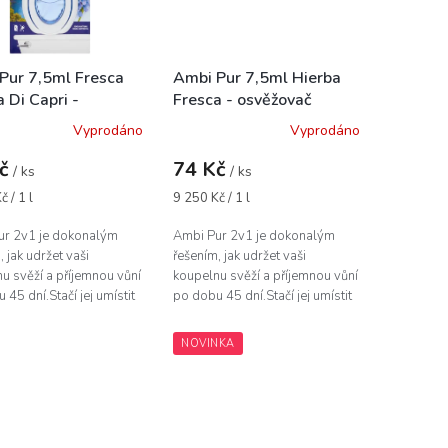
Pur 7,5ml Fresca
Ambi Pur 7,5ml Hierba
 Di Capri -
Fresca - osvěžovač
ovač vzduchu
vzduchu
Vyprodáno
Vyprodáno
Kč
74 Kč
/ ks
/ ks
Měrná
 / 1 l
9 250 Kč / 1 l
cena:
ur 2v1 je dokonalým
Ambi Pur 2v1 je dokonalým
, jak udržet vaši
řešením, jak udržet vaši
u svěží a příjemnou vůní
koupelnu svěží a příjemnou vůní
 45 dní.Stačí jej umístit
po dobu 45 dní.Stačí jej umístit
í stranu toalety nebo na
na zadní stranu toalety nebo na
ické místo v koupelně...
strategické místo v koupelně...
NOVINKA