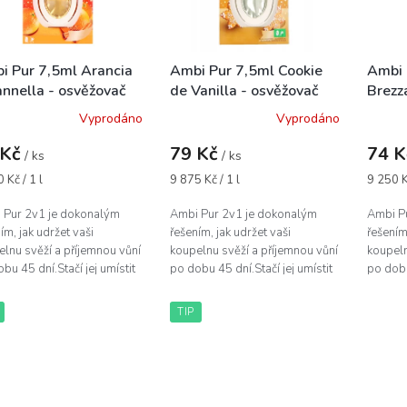
i Pur 7,5ml Arancia
Ambi Pur 7,5ml Cookie
Ambi 
annella - osvěžovač
de Vanilla - osvěžovač
Brezza
uchu
vzduchu
osvěž
Vyprodáno
Vyprodáno
 Kč
79 Kč
74 
/ ks
/ ks
á
Měrná
Měrná
 Kč / 1 l
9 875 Kč / 1 l
9 250 Kč
cena:
cena:
 Pur 2v1 je dokonalým
Ambi Pur 2v1 je dokonalým
Ambi P
ím, jak udržet vaši
řešením, jak udržet vaši
řešením
lnu svěží a příjemnou vůní
koupelnu svěží a příjemnou vůní
koupeln
bu 45 dní.Stačí jej umístit
po dobu 45 dní.Stačí jej umístit
po dobu
dní stranu toalety nebo na
na zadní stranu toalety nebo na
na zadn
egické místo v koupelně...
strategické místo v koupelně...
strateg
TIP