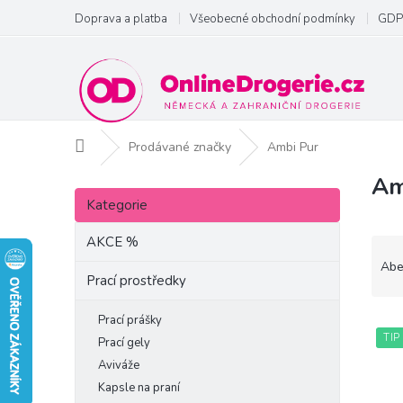
Přejít
Doprava a platba
Všeobecné obchodní podmínky
GDP
na
obsah
Domů
Prodávané značky
Ambi Pur
Am
P
Přeskočit
o
Kategorie
kategorie
s
t
AKCE %
Ř
r
a
Abe
a
Prací prostředky
z
n
e
n
Prací prášky
V
n
í
TIP
ý
í
Prací gely
p
p
p
Aviváže
a
i
r
Kapsle na praní
n
s