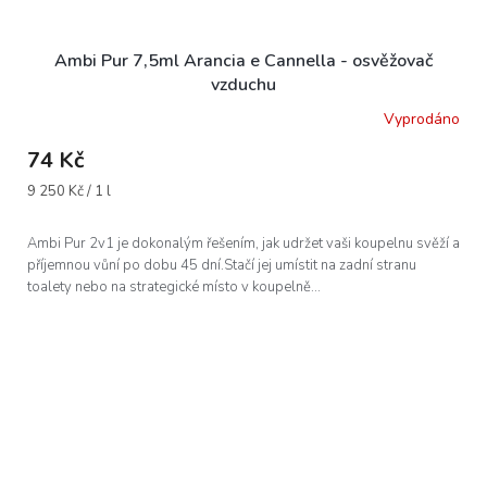
Ambi Pur 7,5ml Arancia e Cannella - osvěžovač
vzduchu
Vyprodáno
74 Kč
Měrná
9 250 Kč / 1 l
cena:
Ambi Pur 2v1 je dokonalým řešením, jak udržet vaši koupelnu svěží a
příjemnou vůní po dobu 45 dní.Stačí jej umístit na zadní stranu
toalety nebo na strategické místo v koupelně...