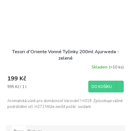
Tesori d'Oriente Vonné Tyčinky 200ml Ajurweda -
zelené
Skladem
(>10 ks)
199 Kč
Měrná
995 Kč / 1 l
DO KOŠÍKU
cena:
Aromatická vůně pro domácnost Varování ! H319: Způsobuje vážné
podráždění očí. H272 Může zesílit požár; oxidant.