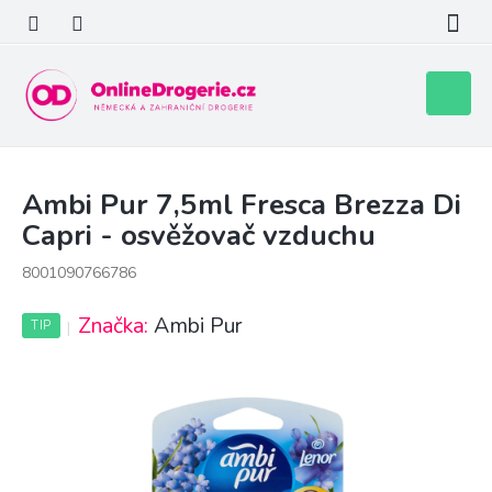
Přejít
na
obsah
Nákupní
košík
Ambi Pur 7,5ml Fresca Brezza Di
Capri - osvěžovač vzduchu
8001090766786
Značka:
Ambi Pur
TIP