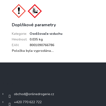
Doplňkové parametry
Kategorie
:
Osvěžovače vzduchu
Hmotnost
:
0.035 kg
EAN
:
8001090766786
Položka byla vyprodána…
Z
á
p
a
Kontakt
t
í
obchod
@
onlinedrogerie.cz
+420 770 622 722