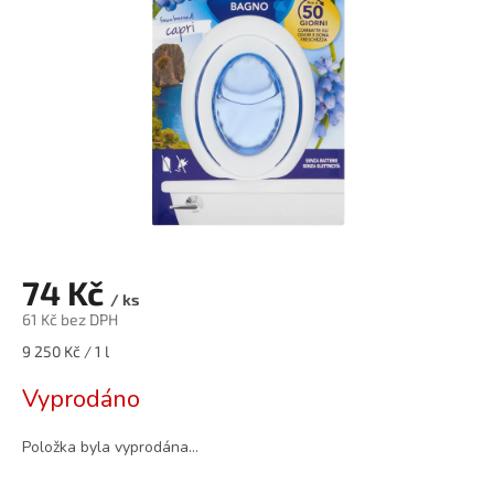
74 Kč
/ ks
61 Kč bez DPH
Měrná
9 250 Kč / 1 l
cena:
Vyprodáno
Položka byla vyprodána…