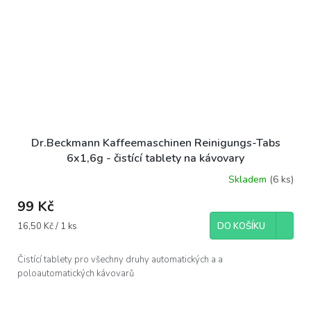
Dr.Beckmann Kaffeemaschinen Reinigungs-Tabs
6x1,6g - čistící tablety na kávovary
Skladem
(6 ks)
99 Kč
Měrná
16,50 Kč / 1 ks
DO KOŠÍKU
cena:
Čistící tablety pro všechny druhy automatických a a
poloautomatických kávovarů