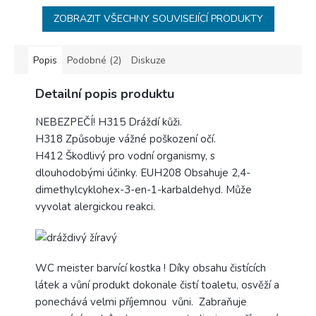
ZOBRAZIT VŠECHNY SOUVISEJÍCÍ PRODUKTY
Popis
Podobné (2)
Diskuze
Detailní popis produktu
NEBEZPEČÍ! H315 Dráždí kůži.
H318 Způsobuje vážné poškození očí.
H412 Škodlivý pro vodní organismy, s
dlouhodobými účinky. EUH208 Obsahuje 2,4-
dimethylcyklohex-3-en-1-karbaldehyd. Může
vyvolat alergickou reakci.
WC meister barvící kostka ! Díky obsahu čistících
látek a vůní produkt dokonale čistí toaletu, osvěží a
ponechává velmi příjemnou vůni. Zabraňuje