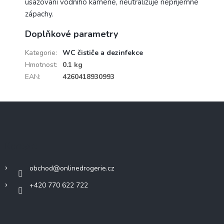
usazování vodního kamene, neutralizuje nepříjemné
zápachy.
Doplňkové parametry
Kategorie
:
WC čističe a dezinfekce
Hmotnost
:
0.1 kg
EAN
:
4260418930993
Z
á
p
a
Kontakt
t
í
obchod
@
onlinedrogerie.cz
+420 770 622 722