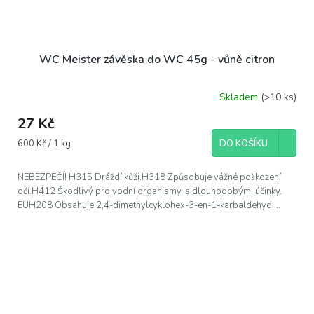
WC Meister závěska do WC 45g - vůně citron
Skladem
(>10 ks)
27 Kč
Měrná
600 Kč / 1 kg
DO KOŠÍKU
cena:
NEBEZPEČÍ! H315 Dráždí kůži.H318 Způsobuje vážné poškození
očí.H412 Škodlivý pro vodní organismy, s dlouhodobými účinky.
EUH208 Obsahuje 2,4-dimethylcyklohex-3-en-1-karbaldehyd....