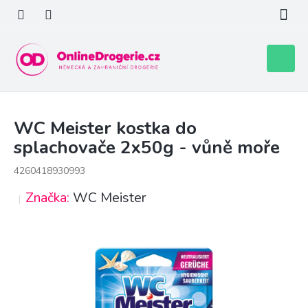
Přejít
na
obsah
Nákupní
košík
WC Meister kostka do
splachovače 2x50g - vůně moře
4260418930993
Značka:
WC Meister