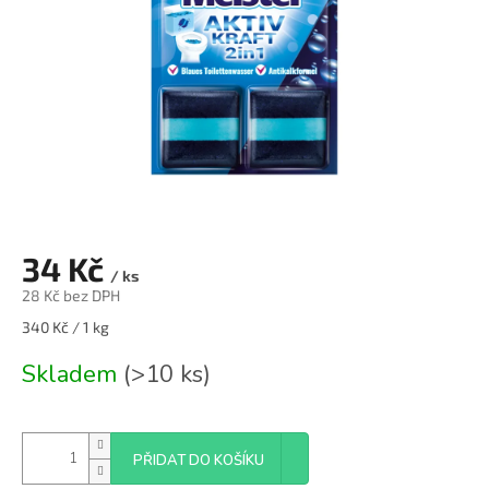
34 Kč
/ ks
28 Kč bez DPH
Měrná
340 Kč / 1 kg
cena:
Skladem
(>10 ks)
PŘIDAT DO KOŠÍKU