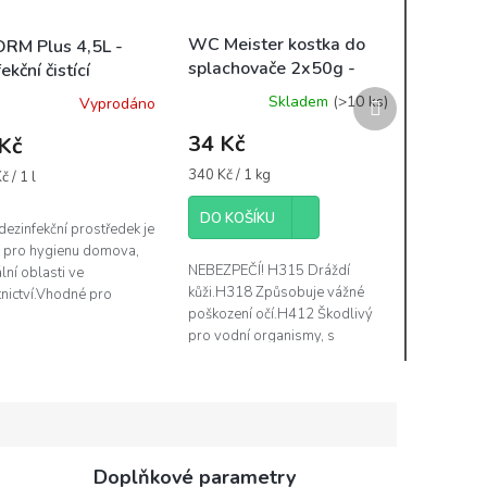
WC Meister kostka do
RM Plus 4,5L -
splachovače 2x50g -
ekční čistící
vůně moře
ředek
Další
Skladem
(>10 ks)
Vyprodáno
produkt
34 Kč
Kč
Měrná
340 Kč / 1 kg
 / 1 l
cena:
DO KOŠÍKU
dezinfekční prostředek je
 pro hygienu domova,
NEBEZPEČÍ! H315 Dráždí
ní oblasti ve
kůži.H318 Způsobuje vážné
nictví.Vhodné pro
poškození očí.H412 Škodlivý
kci umyvadla, obkladů,
pro vodní organismy, s
, WC, skla, dveře,
dlouhodobými účinky. EUH208
ých...
Obsahuje 2,4-
dimethylcyklohex-3-en-1-
karbaldehyd....
Doplňkové parametry