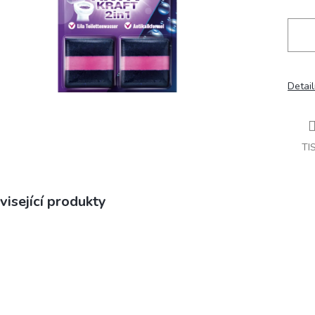
Detail
TI
visející produkty