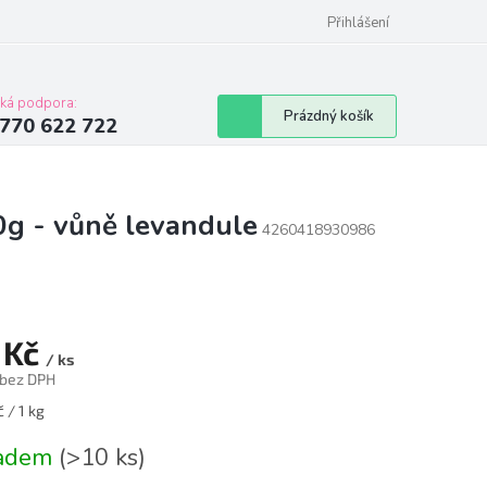
Přihlášení
cká podpora:
Nákupní
Prázdný košík
770 622 722
košík
0g - vůně levandule
4260418930986
 Kč
/ ks
 bez DPH
á
 / 1 kg
ladem
(>10 ks)