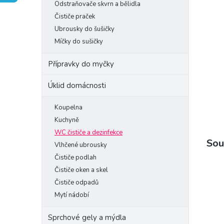
Odstraňovače skvrn a bělidla
e
Čističe praček
l
Ubrousky do šušičky
Míčky do sušičky
Přípravky do myčky
Úklid domácnosti
Koupelna
Kuchyně
WC čističe a dezinfekce
Sou
Vlhčené ubrousky
Čističe podlah
Čističe oken a skel
Čističe odpadů
Mytí nádobí
Sprchové gely a mýdla