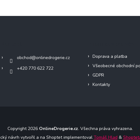
Kontakt
Informace pro vás
Doprava a platba
obchod
@
onlinedrogerie.cz
Všeobecné obchodní p
+420 770 622 722
GDPR
Kontakty
Copyright 2026
OnlineDrogerie.cz
. Všechna práva vyhrazena.
ický návrh vytvořil a na Shoptet implementoval
Tomáš Hlad
&
Shoptet