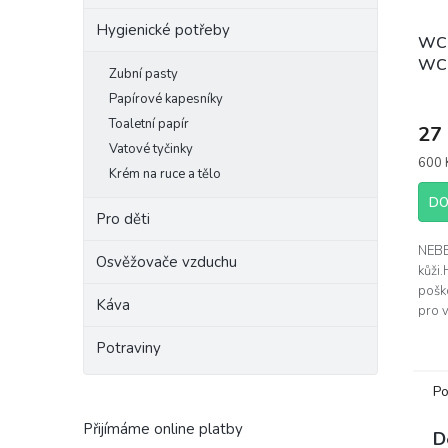
Hygienické potřeby
WC 
WC 
Zubní pasty
kvě
Papírové kapesníky
Toaletní papír
27
Vatové tyčinky
Měrn
600 K
Krém na ruce a tělo
cena:
DO
Pro děti
NEBE
Osvěžovače vzduchu
kůži
pošk
Káva
pro 
dlou
Potraviny
Obsa
dime
karba
Po
Přijímáme online platby
D