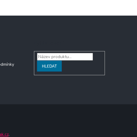
Vyhledávání
odmínky
HLEDAT
ak.cz
.