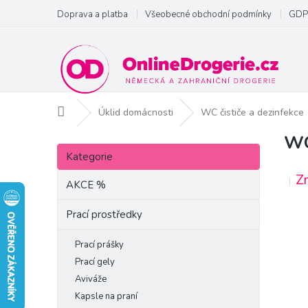
Přejít
Doprava a platba
Všeobecné obchodní podmínky
GDP
na
obsah
Domů
Úklid domácnosti
WC čističe a dezinfekce
WC
P
Přeskočit
o
Kategorie
kategorie
s
Z
t
AKCE %
r
a
Prací prostředky
n
n
Prací prášky
í
Prací gely
p
Aviváže
a
Kapsle na praní
n