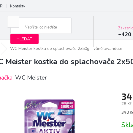
R
Kontakty
Zákazni
+420 
HLEDAT
WC Meister kostka do splachovače 2x50g - vůně levandule
 Meister kostka do splachovače 2x5
načka:
WC Meister
34
28 Kč
Měrn
340 Kč
cena:
Sk