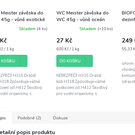
Meister závěska do
WC Meister závěska do
BIOFO
45g - vůně exotické
WC 45g - vůně oceán
dezinf
ty
prost
Skladem
(4 ks)
Skladem
(>10 ks)
 Kč
27 Kč
249 
á
Měrná
Měrná
č / 1 kg
600 Kč / 1 kg
55,33 Kč
cena:
cena:
 KOŠÍKU
DO KOŠÍKU
ioform 
vhodný
ZPEČÍ! H315 Dráždí
NEBEZPEČÍ! H315 Dráždí
komunál
.H318 Způsobuje vážné
kůži.H318 Způsobuje vážné
zdravot
ození očí.H412 Škodlivý
poškození očí.H412 Škodlivý
dezinfe
vodní organismy, s
pro vodní organismy, s
podlahy
hodobými účinky. EUH208
dlouhodobými účinky. EUH208
společn
huje 2,4-
Obsahuje 2,6-octadienal, 3,7-
thylcyklohex-3-en-1-
dimethyl-,...
ldehyd....
pis
Podobné (2)
Diskuze
etailní popis produktu