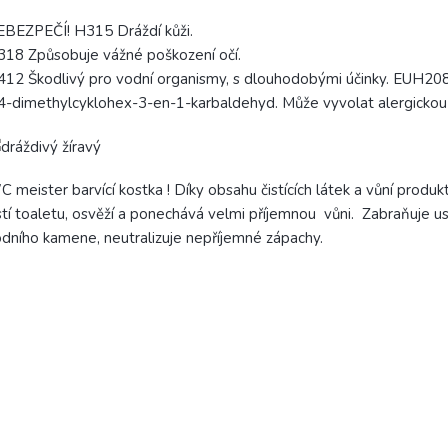
BEZPEČÍ! H315 Dráždí kůži.
18 Způsobuje vážné poškození očí.
12 Škodlivý pro vodní organismy, s dlouhodobými účinky. EUH20
4-dimethylcyklohex-3-en-1-karbaldehyd. Může vyvolat alergickou 
 meister barvící kostka ! Díky obsahu čistících látek a vůní produ
stí toaletu, osvěží a ponechává velmi příjemnou vůni. Zabraňuje u
dního kamene, neutralizuje nepříjemné zápachy.