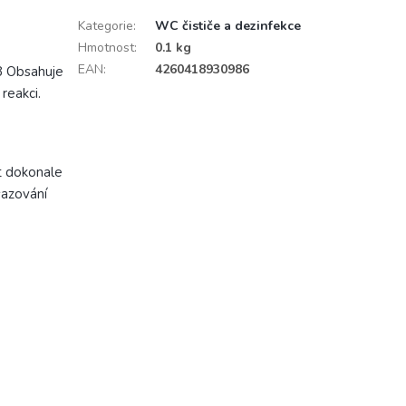
Kategorie
:
WC čističe a dezinfekce
Hmotnost
:
0.1 kg
EAN
:
4260418930986
8 Obsahuje
reakci.
kt dokonale
sazování