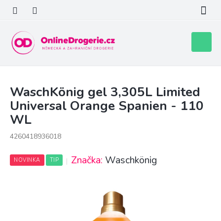
Přejít
na
obsah
Nákupní
košík
WaschKönig gel 3,305L Limited
Universal Orange Spanien - 110
WL
4260418936018
Značka:
Waschkönig
NOVINKA
TIP