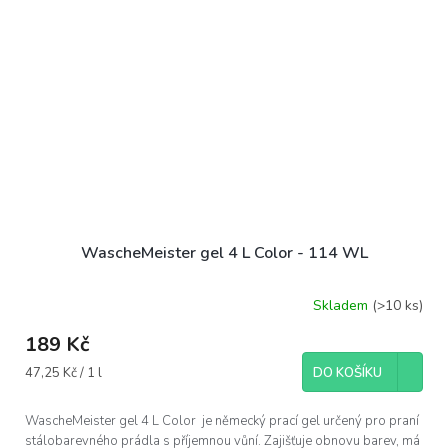
WascheMeister gel 4 L Color - 114 WL
Skladem
(>10 ks)
189 Kč
Měrná
47,25 Kč / 1 l
DO KOŠÍKU
cena:
WascheMeister gel 4 L Color je německý prací gel určený pro praní
stálobarevného prádla s příjemnou vůní. Zajišťuje obnovu barev, má