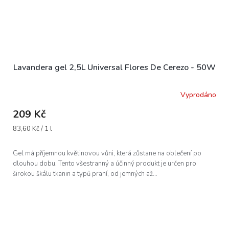
Lavandera gel 2,5L Universal Flores De Cerezo - 50W
Vyprodáno
209 Kč
Měrná
83,60 Kč / 1 l
cena:
Gel má příjemnou květinovou vůni, která zůstane na oblečení po
dlouhou dobu. Tento všestranný a účinný produkt je určen pro
širokou škálu tkanin a typů praní, od jemných až...