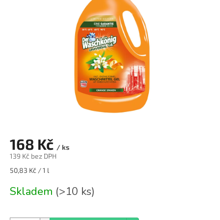
168 Kč
/ ks
139 Kč bez DPH
Měrná
50,83 Kč / 1 l
cena:
Skladem
(>10 ks)