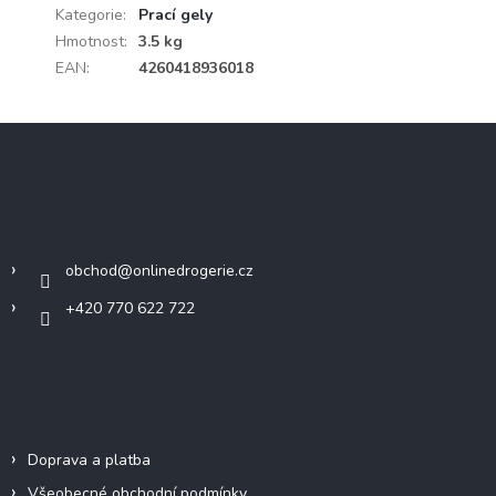
Kategorie
:
Prací gely
Hmotnost
:
3.5 kg
EAN
:
4260418936018
Z
á
p
a
Kontakt
t
í
obchod
@
onlinedrogerie.cz
+420 770 622 722
Informace pro vás
Doprava a platba
Všeobecné obchodní podmínky