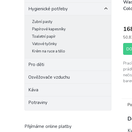
Was
Col
Hygienické potřeby
Zubní pasty
16
Papírové kapesníky
Toaletní papír
Měrn
50,83
cena:
Vatové tyčinky
DO
Krém na ruce a tělo
Prací
Pro děti
prádl
nečis
Osvěžovače vzduchu
barev
20-6
Káva
Způs
Potraviny
Po
D
Přijímáme online platby
Kv