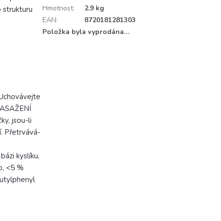
Hmotnost
:
2.9 kg
 strukturu
EAN
:
8720181281303
Položka byla vyprodána…
 Uchovávejte
 ZASAŽENÍ
y, jsou-li
. Přetrvává-
bázi kyslíku,
o, <5 %
Butylphenyl