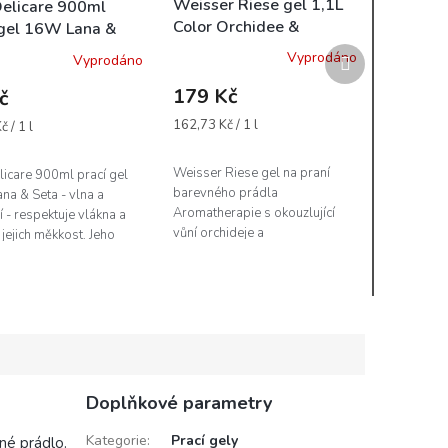
Weisser Riese gel 1,1L
Delicare 900ml
Color Orchidee &
 gel 16W Lana &
Macadamiaol - 22 WL
- vlna a hedvábí
Další
Vyprodáno
Vyprodáno
produkt
179 Kč
č
Měrná
162,73 Kč / 1 l
 / 1 l
cena:
Weisser Riese gel na praní
licare 900ml prací gel
barevného prádla
a & Seta - vlna a
Aromatherapie s okouzlující
 - respektuje vlákna a
vůní orchideje a
 jejich měkkost. Jeho
makadamového oleje je velmi
 navržené společností
oblíbený prací gel s
ca vám zaručí čisté,...
dlouholetou tradicí na barevné
prádlo,...
Doplňkové parametry
Kategorie
:
Prací gely
vné prádlo.