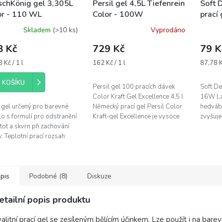
chKönig gel 3,305L
Persil gel 4,5L Tiefenrein
Soft 
or - 110 WL
Color - 100W
prací
Seta 
Skladem
(>10 ks)
Vyprodáno
8 Kč
729 Kč
79 K
á
Měrná
Měrná
 Kč / 1 l
162 Kč / 1 l
87,78 Kč
cena:
cena:
 KOŠÍKU
Persil gel 100 pracích dávek
Soft De
Color Kraft Gel Excellence 4,5 l
16W Lan
 gel určený pro barevné
Německý prací gel Persil Color
hedvábí
o s formulí pro odstranění
Kraft-gel Excellence je vysoce
zvyšuje
tot a skvrn při zachování
účinný tekutý prací prostředek
složení
. Teplotní prací rozsah:
vhodný na barevné...
Biochimi
0 °C VAROVÁNÍ! H319
obuje vážné...
pis
Podobné (8)
Diskuze
etailní popis produktu
alitní prací gel se zesíleným bělícím účinkem. Lze použít i na bare