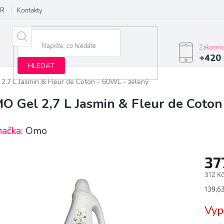
R
Kontakty
Zákazni
+420 
HLEDAT
2,7 L Jasmin & Fleur de Coton - 60WL - zelený
O Gel 2,7 L Jasmin & Fleur de Coton
načka:
Omo
37
312 K
Měrn
139,63
cena:
Vyp