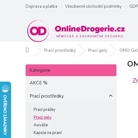
Přejít
Doprava a platba
Všeobecné obchodní podmínky
GDP
na
obsah
Domů
Prací prostředky
Prací gely
OMO Gel 
OM
P
Přeskočit
o
Kategorie
kategorie
s
Z
t
AKCE %
r
a
Prací prostředky
n
n
Prací prášky
í
Prací gely
p
Aviváže
a
Kapsle na praní
n