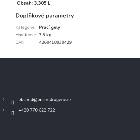
Obsah: 3,305 L
Doplňkové parametry
Kategorie
:
Prací gely
Hmotnost
:
3.5 kg
EAN
:
4260418930429
Z
á
p
a
Kontakt
t
í
obchod
@
onlinedrogerie.cz
+420 770 622 722
Informace pro vás