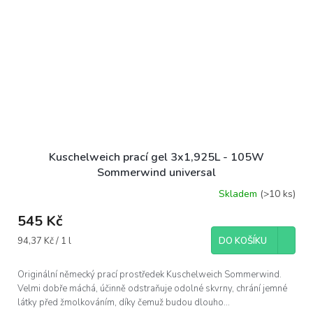
Kuschelweich prací gel 3x1,925L - 105W
Sommerwind universal
Skladem
(>10 ks)
545 Kč
Měrná
94,37 Kč / 1 l
DO KOŠÍKU
cena:
Originální německý prací prostředek Kuschelweich Sommerwind.
Velmi dobře máchá, účinně odstraňuje odolné skvrny, chrání jemné
látky před žmolkováním, díky čemuž budou dlouho...