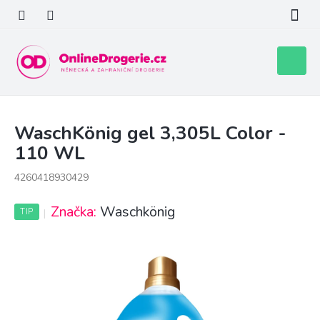
Přejít
na
obsah
Nákupní
košík
WaschKönig gel 3,305L Color -
110 WL
4260418930429
Značka:
Waschkönig
TIP