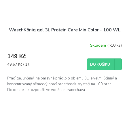
WaschKönig gel 3L Protein Care Mix Color - 100 WL
Skladem
(>10 ks)
149 Kč
Měrná
49,67 Kč / 1 l
DO KOŠÍKU
cena:
Prací gel určený na barevné prádlo o objemu 3L je velmi účinný a
koncentrovaný německý prací prostředek. Vystačí na 100 praní.
Dokonale se rozpouští ve vodě a nezanechává...