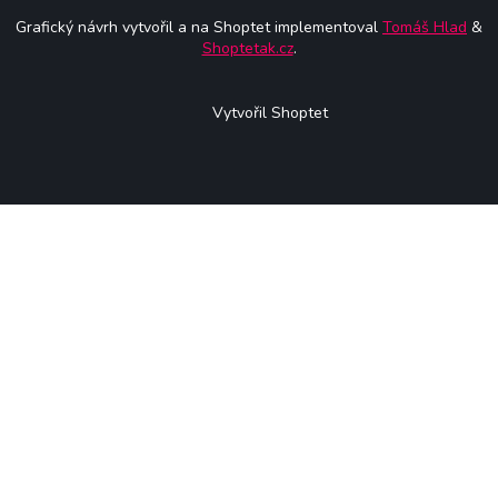
Grafický návrh vytvořil a na Shoptet implementoval
Tomáš Hlad
&
Shoptetak.cz
.
Vytvořil Shoptet