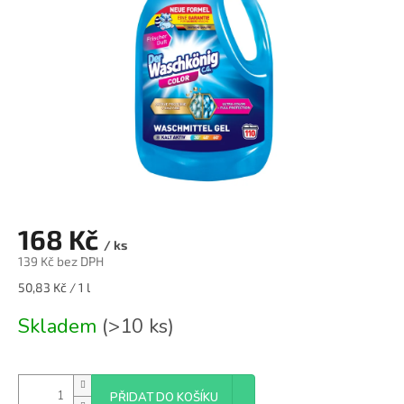
168 Kč
/ ks
139 Kč bez DPH
Měrná
50,83 Kč / 1 l
cena:
Skladem
(>10 ks)
PŘIDAT DO KOŠÍKU