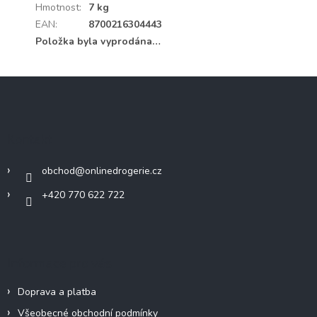
Hmotnost
:
7 kg
EAN
:
8700216304443
Položka byla vyprodána…
Z
á
p
a
Kontakt
t
í
obchod
@
onlinedrogerie.cz
+420 770 622 722
Informace pro vás
Doprava a platba
Všeobecné obchodní podmínky