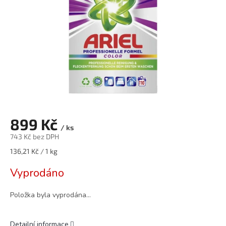
899 Kč
/ ks
743 Kč bez DPH
Měrná
136,21 Kč / 1 kg
cena:
Vyprodáno
Položka byla vyprodána…
Detailní informace