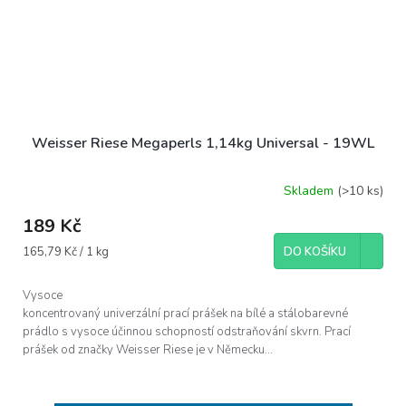
Weisser Riese Megaperls 1,14kg Universal - 19WL
Skladem
(>10 ks)
189 Kč
Měrná
165,79 Kč / 1 kg
DO KOŠÍKU
cena:
Vysoce
koncentrovaný univerzální prací prášek na bílé a stálobarevné
prádlo s vysoce účinnou schopností odstraňování skvrn. Prací
prášek od značky Weisser Riese je v Německu...