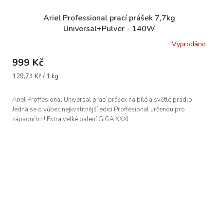
Ariel Professional prací prášek 7,7kg
Universal+Pulver - 140W
Vyprodáno
999 Kč
Měrná
129,74 Kč / 1 kg
cena:
Ariel Proffesional Universal prací prášek na bílé a světlé prádlo.
Jedná se o vůbec nejkvalitnější edici Proffesional určenou pro
západní trh! Extra velké balení GIGA XXXL...