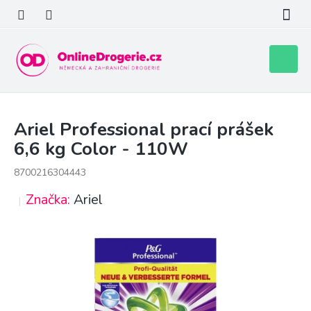
Přejít
na
obsah
Nákupní
košík
Ariel Professional prací prášek
6,6 kg Color - 110W
8700216304443
Značka:
Ariel