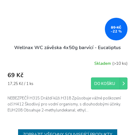
89 KČ
–22 %
Wellnax WC závěska 4x50g barvící - Eucaliptus
Skladem
(>10 ks)
69 Kč
Měrná
17,25 Kč / 1 ks
DO KOŠÍKU
cena:
NEBEZPEČÍ! H315 Dráždí kůži.H318 Způsobuje vážné poškození
očí.H412 Škodlivý pro vodní organismy, s dlouhodobými účinky.
EUH208 Obsahuje 2-methylundekanal; ethyl...
ZOBRAZIT VŠECHNY SOUVISEJÍCÍ PRODUKTY