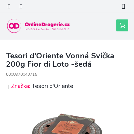
Přejít
na
obsah
Nákupní
košík
Tesori d'Oriente Vonná Svíčka
200g Fior di Loto -šedá
8008970043715
Značka:
Tesori d'Oriente