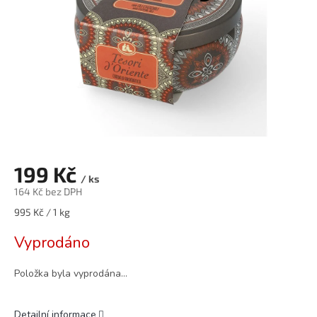
199 Kč
/ ks
164 Kč bez DPH
Měrná
995 Kč / 1 kg
cena:
Vyprodáno
Položka byla vyprodána…
Detailní informace