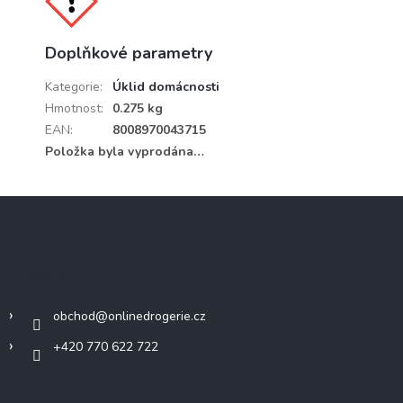
Doplňkové parametry
Kategorie
:
Úklid domácnosti
Hmotnost
:
0.275 kg
EAN
:
8008970043715
Položka byla vyprodána…
Z
á
p
a
Kontakt
t
í
obchod
@
onlinedrogerie.cz
+420 770 622 722