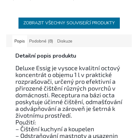
ZOBRAZIT VŠECHNY SOUVISEJÍCÍ PRODUKTY
Popis
Podobné (8)
Diskuze
Detailní popis produktu
Deluxe Essig je vysoce kvalitní octový
koncentrát o objemu 1 l v praktické
rozprašovači, určený pro efektivní a
přirozené čištění různých povrchů v
domácnosti. Receptura na bázi octa
poskytuje účinné čištění, odmašťování
a odvápňování a zároveň je šetrná k
životnímu prostředí.
Použití:
– Čištění kuchyní a koupelen
– Odstraňování mastnoty a usazenin