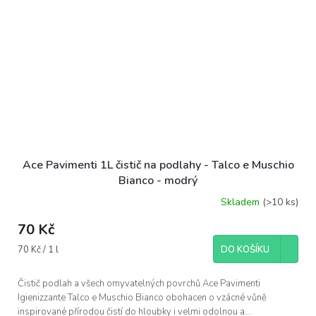
Ace Pavimenti 1L čistič na podlahy - Talco e Muschio
Bianco - modrý
Skladem
(>10 ks)
70 Kč
Měrná
70 Kč / 1 l
DO KOŠÍKU
cena:
Čistič podlah a všech omyvatelných povrchů Ace Pavimenti
Igienizzante Talco e Muschio Bianco obohacen o vzácné vůně
inspirované přírodou čistí do hloubky i velmi odolnou a...