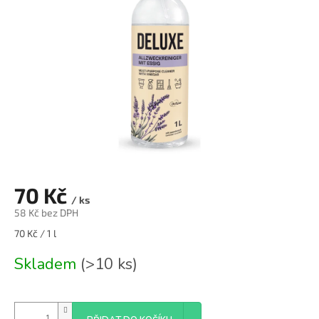
70 Kč
/ ks
58 Kč bez DPH
Měrná
70 Kč / 1 l
cena:
Skladem
(>10 ks)