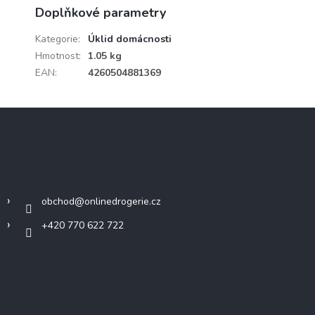
Doplňkové parametry
Kategorie
:
Úklid domácnosti
Hmotnost
:
1.05 kg
EAN
:
4260504881369
Z
á
p
a
Kontakt
t
í
obchod
@
onlinedrogerie.cz
+420 770 622 722
Informace pro vás