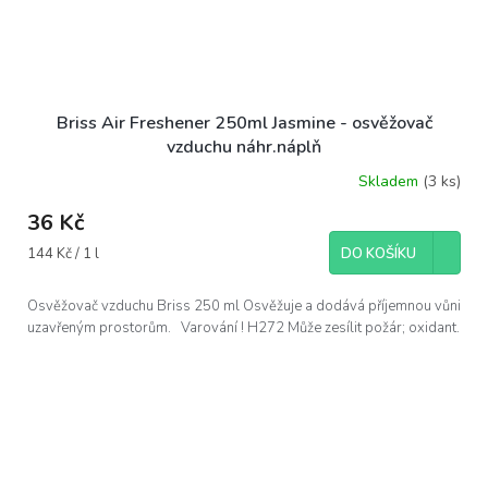
Briss Air Freshener 250ml Jasmine - osvěžovač
vzduchu náhr.náplň
Skladem
(3 ks)
36 Kč
Měrná
144 Kč / 1 l
DO KOŠÍKU
cena:
Osvěžovač vzduchu Briss 250 ml Osvěžuje a dodává příjemnou vůni
uzavřeným prostorům. Varování ! H272 Může zesílit požár; oxidant.