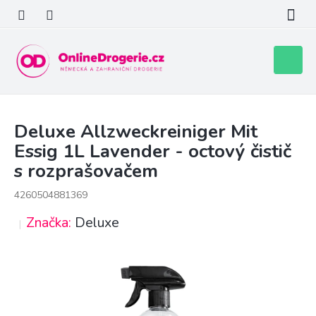
Přejít
na
obsah
Nákupní
košík
Deluxe Allzweckreiniger Mit
Essig 1L Lavender - octový čistič
s rozprašovačem
4260504881369
Značka:
Deluxe