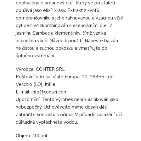
obohacena o arganový olej, který se po staletí
používá jako elixír krásy. Extrakt z květů
pomerančovníku s jeho rafinovanou a vzácnou vůní
byl pečlivě zkombinován s esenciálními oleji z
jasmínu Sambac a klementinky, čímž vzniká
jedinečná vůně. Návod k použití: Naneste balzám
na čistou a suchou pokožku a vmasírujte do
úplného vstřebání.
Výrobce: CONTER SRL
Poštovní adresa: Viale Europa, 12, 26855 Lodi
Vecchio (LO), Itálie
E-mail: info@conter.com
Upozornění: Tento výrobek není klasifikován jako
nebezpečný. Uchovávejte mimo dosah dětí.
Zabraňte kontaktu s očima. V případě zasažení očí
důkladně vypláchněte vodou.
Objem: 400 ml