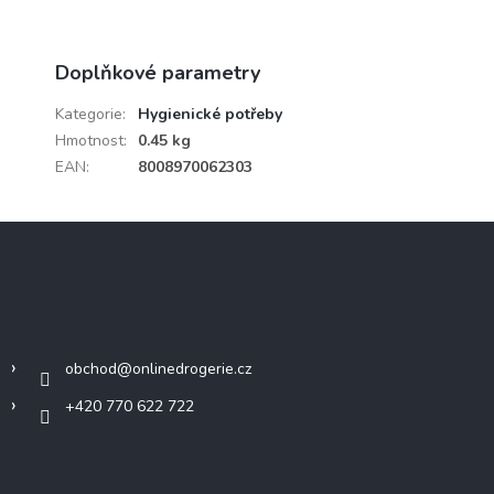
Doplňkové parametry
Kategorie
:
Hygienické potřeby
Hmotnost
:
0.45 kg
EAN
:
8008970062303
Z
á
p
a
Kontakt
t
í
obchod
@
onlinedrogerie.cz
+420 770 622 722