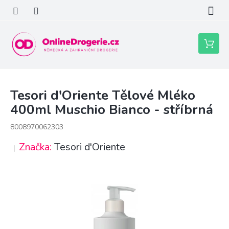
Přejít
na
obsah
Nákupní
košík
Tesori d'Oriente Tělové Mléko
400ml Muschio Bianco - stříbrná
8008970062303
Značka:
Tesori d'Oriente