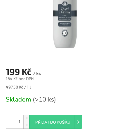
199 Kč
/ ks
164 Kč bez DPH
Měrná
497,50 Kč / 1 l
cena:
Skladem
(>10 ks)
PŘIDAT DO KOŠÍKU