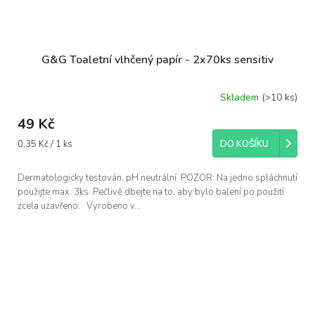
G&G Toaletní vlhčený papír - 2x70ks sensitiv
Skladem
(>10 ks)
49 Kč
Měrná
0,35 Kč / 1 ks
DO KOŠÍKU
cena:
Dermatologicky testován. pH neutrální. POZOR: Na jedno spláchnutí
použijte max. 3ks. Pečlivě dbejte na to, aby bylo balení po použití
zcela uzavřeno. Vyrobeno v...