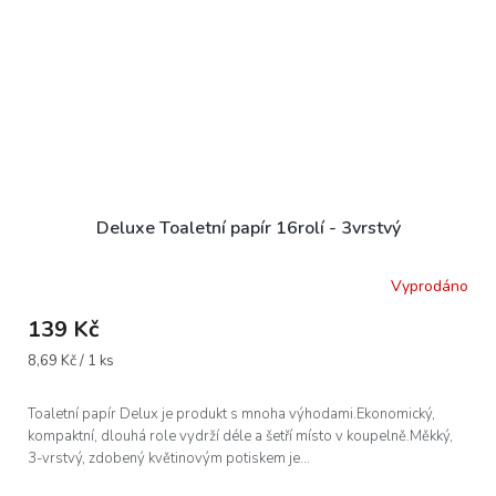
Deluxe Toaletní papír 16rolí - 3vrstvý
Vyprodáno
139 Kč
Měrná
8,69 Kč / 1 ks
cena:
Toaletní papír Delux je produkt s mnoha výhodami.Ekonomický,
kompaktní, dlouhá role vydrží déle a šetří místo v koupelně.Měkký,
3-vrstvý, zdobený květinovým potiskem je...