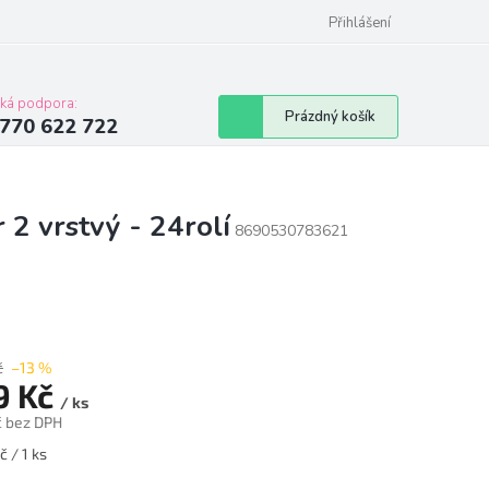
Přihlášení
cká podpora:
Nákupní
Prázdný košík
770 622 722
košík
 2 vrstvý - 24rolí
8690530783621
č
–13 %
9 Kč
/ ks
č bez DPH
á
č / 1 ks