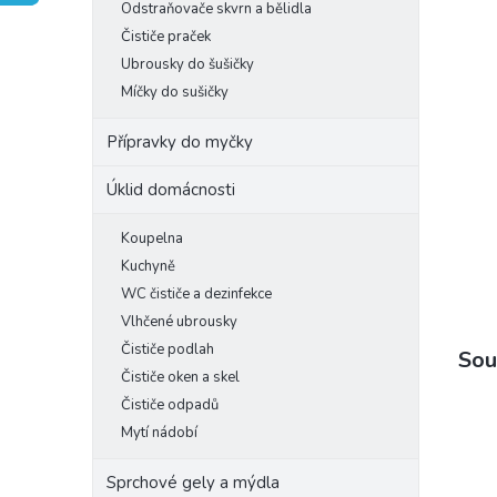
Odstraňovače skvrn a bělidla
e
Čističe praček
l
Ubrousky do šušičky
Míčky do sušičky
Přípravky do myčky
Úklid domácnosti
Koupelna
Kuchyně
WC čističe a dezinfekce
Vlhčené ubrousky
Čističe podlah
Sou
Čističe oken a skel
Čističe odpadů
Mytí nádobí
Sprchové gely a mýdla