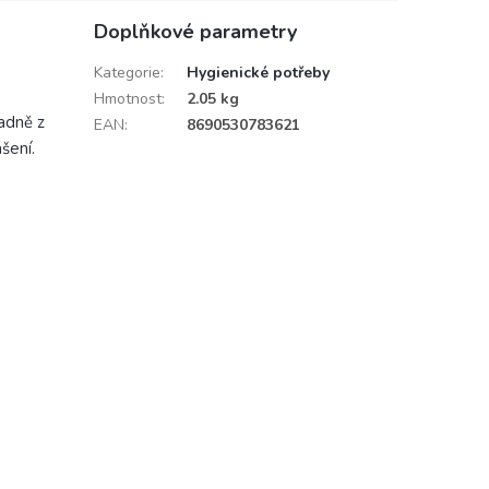
Doplňkové parametry
Kategorie
:
Hygienické potřeby
Hmotnost
:
2.05 kg
radně z
EAN
:
8690530783621
šení.