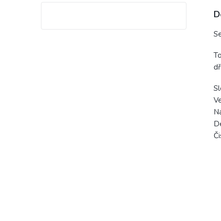
D
Se
To
dř
Sl
Ve
Na
Dé
Či