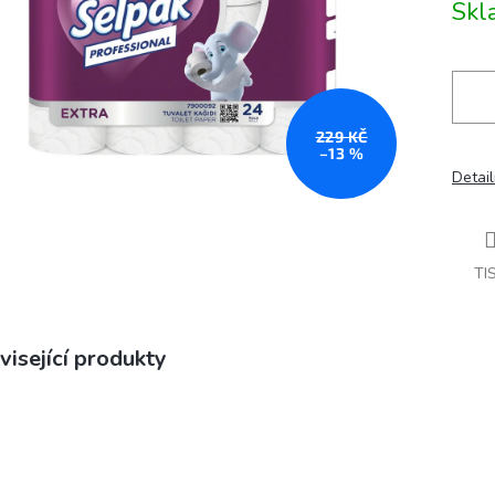
Sk
229 KČ
–13 %
Detail
TI
visející produkty