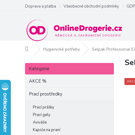
Přejít
Doprava a platba
Všeobecné obchodní podmínky
GDP
na
obsah
Domů
Hygienické potřeby
Selpak Professional Ext
Se
P
Přeskočit
o
Kategorie
kategorie
s
t
AKCE %
AKC
r
a
Prací prostředky
n
n
Prací prášky
í
Prací gely
p
Aviváže
a
Kapsle na praní
n