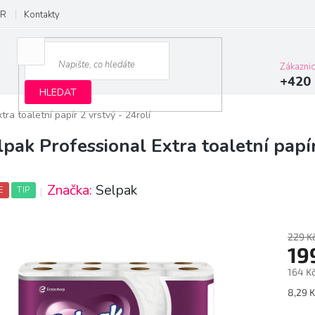
R
Kontakty
Zákazni
+420 
HLEDAT
ra toaletní papír 2 vrstvý - 24rolí
lpak Professional Extra toaletní papír
Značka:
Selpak
E
TIP
229 K
19
164 K
Měrn
8,29 K
cena: