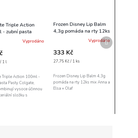
Frozen Disney Lip Balm
te Triple Action
4,3g pomáda na rty 12ks
 - zubní pasta
mix Anna a Elsa + Olaf
Další
Vyprodáno
Vyprodáno
produkt
333 Kč
č
Měrná
27,75 Kč / 1 ks
 1 l
cena:
Frozen Disney Lip Balm 4,3g
 Triple Action 100ml -
pomáda na rty 12ks mix Anna a
asta Pasty Colgate,
Elsa + Olaf
ombinují vysoce účinnou
teriální složku s
merem, poskytují úplnou
žitou ochranu zdraví