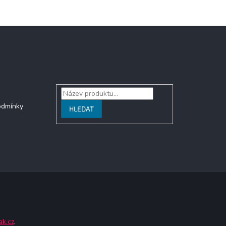
Vyhledávání
odmínky
HLEDAT
ak.cz
.