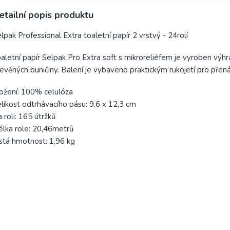
etailní popis produktu
lpak Professional Extra toaletní papír 2 vrstvý - 24rolí
aletní papír Selpak Pro Extra soft s mikroreliéfem je vyroben výh
evěných buničiny. Balení je vybaveno praktickým rukojetí pro přená
ožení: 100% celulóza
likost odtrhávacího pásu: 9,6 x 12,3 cm
 roli: 165 útržků
lka role: 20,46metrů
stá hmotnost: 1,96 kg