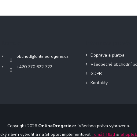
Kontakt
Informace pro vás
Doprava a platba
obchod
@
onlinedrogerie.cz
Všeobecné obchodní p
+420 770 622 722
GDPR
Kontakty
Copyright 2026
OnlineDrogerie.cz
. Všechna práva vyhrazena.
ický návrh vytvořil a na Shoptet implementoval
Tomáš Hlad
&
Shoptet