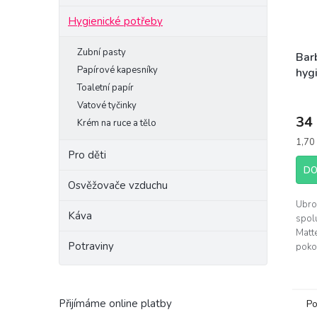
Hygienické potřeby
Zubní pasty
Barb
Papírové kapesníky
hyg
20k
Toaletní papír
Vatové tyčinky
34
Krém na ruce a tělo
Měrn
1,70 
cena:
Pro děti
DO
Osvěžovače vzduchu
Ubro
Káva
spol
Matte
Potraviny
poko
čisto
zajis
Přijímáme online platby
Po