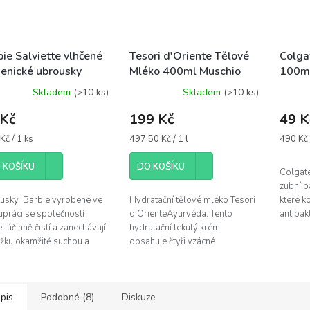
ie Salviette vlhčené
Tesori d'Oriente Tělové
Colga
ienické ubrousky
Mléko 400ml Muschio
100ml
s
Bianco - stříbrná
Skladem
(>10 ks)
Skladem
(>10 ks)
 Kč
199 Kč
49 K
á
Měrná
Měrná
Kč / 1 ks
497,50 Kč / 1 l
490 Kč /
cena:
cena:
 KOŠÍKU
DO KOŠÍKU
Colgate
zubní p
usky Barbie vyrobené ve
Hydratační tělové mléko Tesori
které k
upráci se společností
d'OrienteAyurvéda: Tento
antibak
l účinně čistí a zanechávají
hydratační tekutý krém
kopoly
žku okamžitě suchou a
obsahuje čtyři vzácné
nepřetr
u. Jsou navrženy tak, aby
ingredience ájurvédské tradice:
úst....
tily svěžest a...
sezamový olej Anla, aloe vera a
měsíček...
pis
Podobné (8)
Diskuze