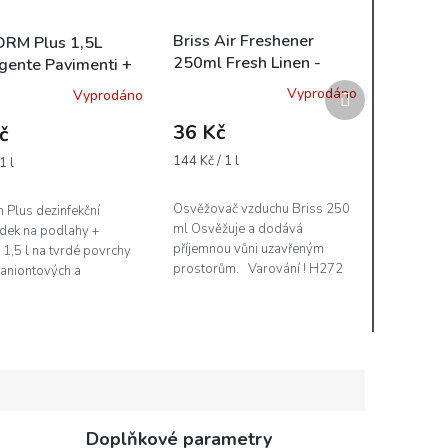
Briss Air Freshener
RM Plus 1,5L
250ml Fresh Linen -
gente Pavimenti +
osvěžovač vzduchu
 - čistič podlah s
Další
Vyprodáno
Vyprodáno
náhr.náplň
olem
produkt
36 Kč
č
Měrná
144 Kč / 1 l
1 l
cena:
Osvěžovač vzduchu Briss 250
 Plus dezinfekční
ml Osvěžuje a dodává
dek na podlahy +
příjemnou vůni uzavřeným
 1,5 l na tvrdé povrchy
prostorům. Varování ! H272
 aniontových a
Může zesílit požár; oxidant.
ových povrchově
ch látek. Bioform Plus
odlah...
Doplňkové parametry