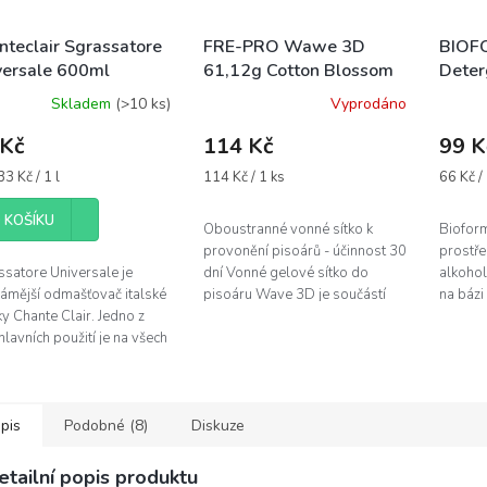
nteclair Sgrassatore
FRE-PRO Wawe 3D
BIOFO
versale 600ml
61,12g Cotton Blossom
Deter
anda - odmašťovač s
boustranné pisoárové
Alcool
Skladem
(>10 ks)
Vyprodáno
prašovačem
sítko - modré
alkoh
 Kč
114 Kč
99 K
á
Měrná
Měrná
3 Kč / 1 l
114 Kč / 1 ks
66 Kč / 
cena:
cena:
 KOŠÍKU
Oboustranné vonné sítko k
Bioform
provonění pisoárů - účinnost 30
prostře
ssatore Universale je
dní Vonné gelové sítko do
alkohol
námější odmašťovač italské
pisoáru Wave 3D je součástí
na bázi
y Chante Clair. Jedno z
řady originálních produktů FRE-
neiont
hlavních použití je na všech
PRO. Unikátní šestiúhelníkový...
aktivní
yňských plochách, kde si
čistič p
í s tuky...
pis
Podobné (8)
Diskuze
etailní popis produktu