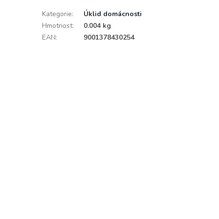
Kategorie
:
Úklid domácnosti
Hmotnost
:
0.004 kg
EAN
:
9001378430254