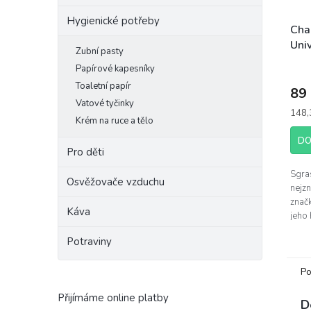
Hygienické potřeby
Cha
Uni
Zubní pasty
Lav
Papírové kapesníky
roz
Toaletní papír
89
Vatové tyčinky
Měrn
148,3
Krém na ruce a tělo
cena:
DO
Pro děti
Sgra
Osvěžovače vzduchu
nejz
značk
Káva
jeho 
kuch
Potraviny
porad
Po
Přijímáme online platby
D