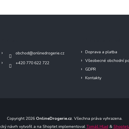
Kontakt
Informace pro vás
Doprava a platba
obchod
@
onlinedrogerie.cz
Všeobecné obchodní p
+420 770 622 722
GDPR
Kontakty
Copyright 2026
OnlineDrogerie.cz
. Všechna práva vyhrazena.
ický návrh vytvořil a na Shoptet implementoval
Tomáš Hlad
&
Shoptet