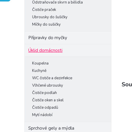
Odstraňovače skvrn a bělidla
e
Čističe praček
l
Ubrousky do šušičky
Míčky do sušičky
Přípravky do myčky
Úklid domácnosti
Koupelna
Kuchyně
WC čističe a dezinfekce
Sou
Vlhčené ubrousky
Čističe podlah
Čističe oken a skel
Čističe odpadů
Mytí nádobí
Sprchové gely a mýdla