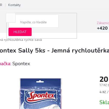
R
Kontakty
Zákazni
+420 
HLEDAT
ná rychloutěrka rychle savá
ontex Sally 5ks - Jemná rychloutěrka
načka:
Spontex
20
17 Kč
Měrn
4 Kč /
cena:
Sk