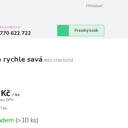
Přihlášení
cká podpora:
Nákupní
Prázdný košík
770 622 722
košík
 rychle savá
9001378430254
 Kč
/ ks
 bez DPH
á
 1 ks
ladem
(>10 ks)