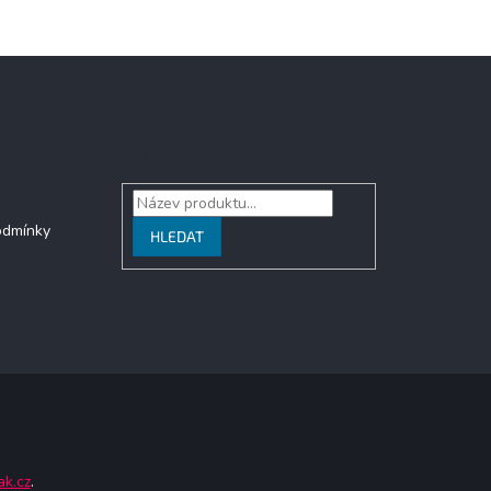
Vyhledávání
odmínky
HLEDAT
ak.cz
.