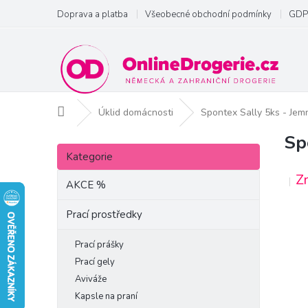
Přejít
Doprava a platba
Všeobecné obchodní podmínky
GDP
na
obsah
Domů
Úklid domácnosti
Spontex Sally 5ks - Jem
Sp
P
Přeskočit
o
Kategorie
kategorie
s
Z
t
AKCE %
r
a
Prací prostředky
n
n
Prací prášky
í
Prací gely
p
Aviváže
a
Kapsle na praní
n