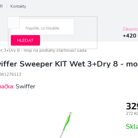
R
Kontakty
Zákazni
+420 
HLEDAT
t 3+Dry 8 - mop na podlahy startovací sada
iffer Sweeper KIT Wet 3+Dry 8 - mop
841276113
načka:
Swiffer
32
272 K
Měrn
Sk
cena: