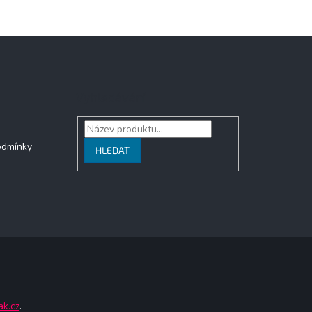
Vyhledávání
odmínky
HLEDAT
ak.cz
.