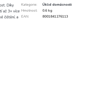
Kategorie
:
Úklid domácnosti
st. Díky
Hmotnost
:
0.6 kg
tí až 3× více
EAN
:
8001841276113
é čištění, a