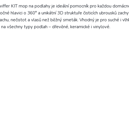
iffer KIT mop na podlahy je ideální pomocník pro každou domácno
očné hlavici o 360° a unikátní 3D struktuře čisticích ubrousků zachy
achu, nečistot a vlasů než běžný smeták. Vhodný je pro suché i vlhk
 na všechny typy podlah – dřevěné, keramické i vinylové.