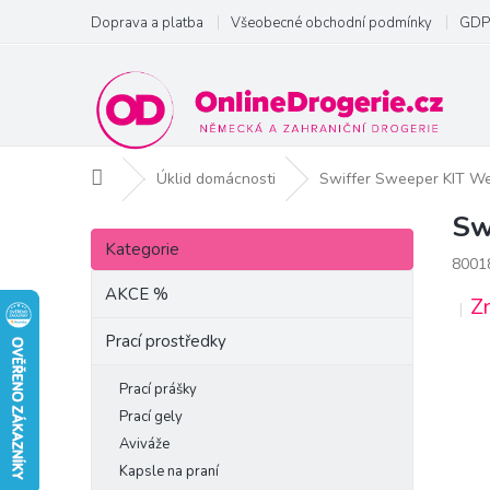
Přejít
Doprava a platba
Všeobecné obchodní podmínky
GDP
na
obsah
Domů
Úklid domácnosti
Swiffer Sweeper KIT We
Sw
P
Přeskočit
o
Kategorie
kategorie
8001
s
t
AKCE %
Z
r
a
Prací prostředky
n
n
Prací prášky
í
Prací gely
p
Aviváže
a
Kapsle na praní
n