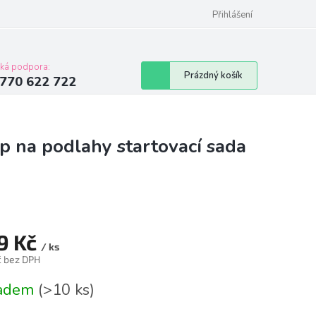
Přihlášení
cká podpora:
Nákupní
Prázdný košík
770 622 722
košík
 na podlahy startovací sada
9 Kč
/ ks
č bez DPH
á
ladem
(>10 ks)