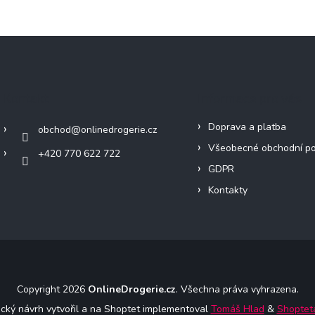
Kontakt
Informace pro vás
Doprava a platba
obchod
@
onlinedrogerie.cz
Všeobecné obchodní p
+420 770 622 722
GDPR
Kontakty
Copyright 2026
OnlineDrogerie.cz
. Všechna práva vyhrazena.
ický návrh vytvořil a na Shoptet implementoval
Tomáš Hlad
&
Shoptet