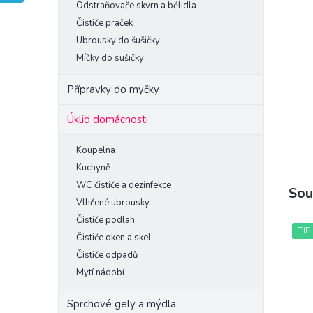
Odstraňovače skvrn a bělidla
e
Čističe praček
l
Ubrousky do šušičky
Míčky do sušičky
Přípravky do myčky
Úklid domácnosti
Koupelna
Kuchyně
WC čističe a dezinfekce
Sou
Vlhčené ubrousky
Čističe podlah
TIP
Čističe oken a skel
Čističe odpadů
Mytí nádobí
Sprchové gely a mýdla