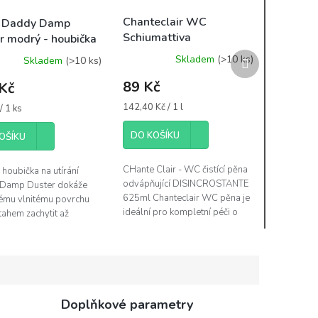
Chanteclair WC
b Daddy Damp
Schiumattiva
r modrý - houbička
Disincrostante 625ml -
rání prachu
Další
Skladem
(>10 ks)
Skladem
(>10 ks)
čistící WC pěna
produkt
89 Kč
Kč
Měrná
142,40 Kč / 1 l
/ 1 ks
cena:
DO KOŠÍKU
OŠÍKU
CHante Clair - WC čistící pěna
houbička na utírání
odvápňující DISINCROSTANTE
 Damp Duster dokáže
625ml Chanteclair WC pěna je
vému vlnitému povrchu
ideální pro kompletní péči o
tahem zachytit až
vaši toaletu a dokonale
ivé množství prachu
kombinuje čisticí sílu
a nečistot. Nejlépe
Chanteclair...
lehce...
Doplňkové parametry