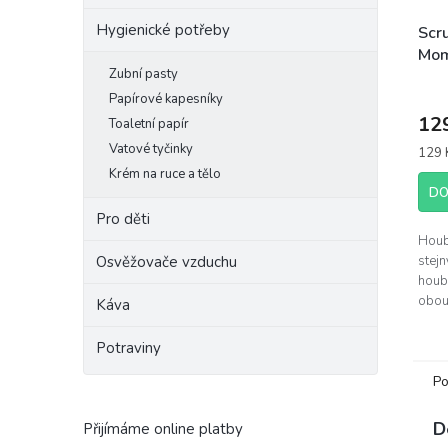
Hygienické potřeby
Scr
Mom
Zubní pasty
Papírové kapesníky
12
Toaletní papír
Vatové tyčinky
Měrn
129 K
cena:
Krém na ruce a tělo
DO
Pro děti
Hou
stej
Osvěžovače vzduchu
houb
obou
Káva
Růžo
FlexT
Potraviny
tvrdo
Po
D
Přijímáme online platby