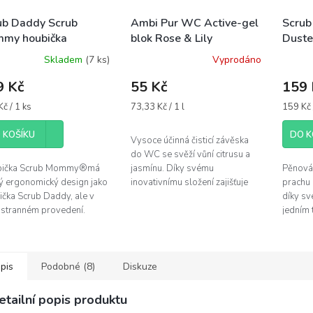
ub Daddy Scrub
Ambi Pur WC Active-gel
Scru
my houbička
blok Rose & Lily
Duste
na utí
Skladem
(7 ks)
Vyprodáno
9 Kč
55 Kč
159 
á
Měrná
Měrná
č / 1 ks
73,33 Kč / 1 l
159 Kč 
cena:
cena:
 KOŠÍKU
DO K
Vysoce účinná čisticí závěska
do WC se svěží vůní citrusu a
bička Scrub Mommy®má
jasmínu. Díky svému
Pěnová 
ný ergonomický design jako
inovativnímu složení zajišťuje
prachu
ička Scrub Daddy, ale v
desinfekci a osvěžující čistotu
díky s
stranném provedení.
Vaší toalety spolu s...
jedním 
vá strana z materiálu
překvap
exture, který mění svou
chlupů 
st. V...
pracuje 
pis
Podobné (8)
Diskuze
etailní popis produktu