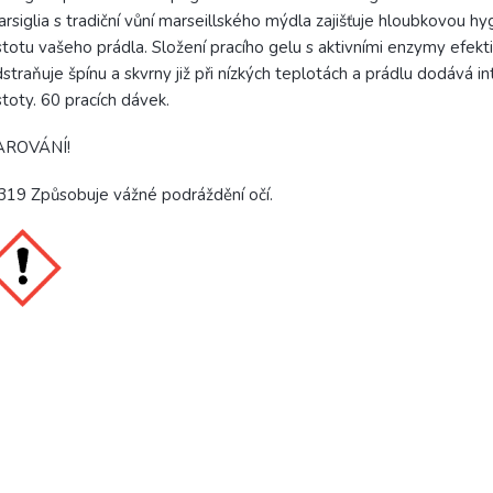
rsiglia s tradiční vůní marseillského mýdla zajišťuje hloubkovou hy
stotu vašeho prádla. Složení pracího gelu s aktivními enzymy efekt
straňuje špínu a skvrny již při nízkých teplotách a prádlu dodává in
stoty. 60 pracích dávek.
AROVÁNÍ!
19 Způsobuje vážné podráždění očí.