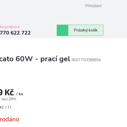
Přihlášení
cká podpora:
Nákupní
Prázdný košík
770 622 722
košík
ato 60W - prací gel
8007750088854
9 Kč
/ ks
č bez DPH
á
Kč / 1 l
rodáno