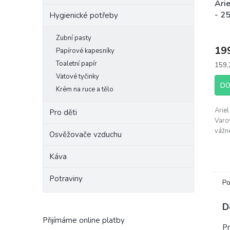
Ari
- 2
Hygienické potřeby
Zubní pasty
19
Papírové kapesníky
Toaletní papír
Měrn
159,2
cena:
Vatové tyčinky
DO
Krém na ruce a tělo
Arie
Pro děti
Varo
vážn
Osvěžovače vzduchu
Káva
Potraviny
Po
D
Přijímáme online platby
Pr