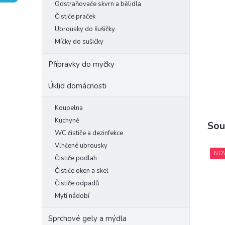
Odstraňovače skvrn a bělidla
e
Čističe praček
l
Ubrousky do šušičky
Míčky do sušičky
Přípravky do myčky
Úklid domácnosti
Koupelna
Kuchyně
Sou
WC čističe a dezinfekce
Vlhčené ubrousky
NO
Čističe podlah
Čističe oken a skel
Čističe odpadů
Mytí nádobí
Sprchové gely a mýdla