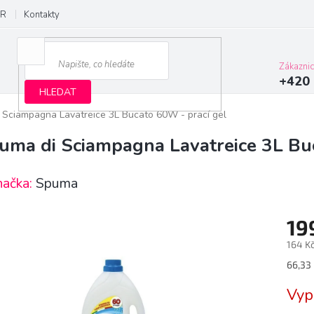
R
Kontakty
Zákazni
+420 
HLEDAT
 Sciampagna Lavatreice 3L Bucato 60W - prací gel
uma di Sciampagna Lavatreice 3L Buc
načka:
Spuma
19
164 K
Měrn
66,33 
cena:
Vyp