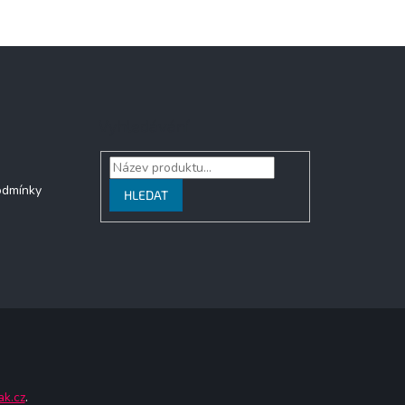
Vyhledávání
odmínky
HLEDAT
ak.cz
.