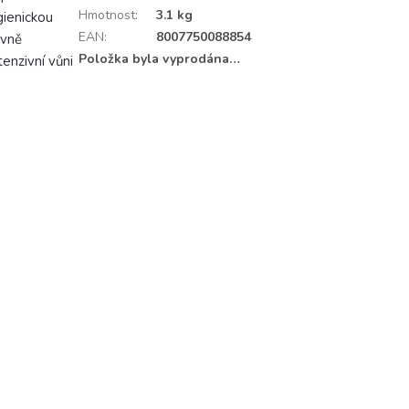
Hmotnost
:
3.1 kg
gienickou
EAN
:
8007750088854
ivně
Položka byla vyprodána…
tenzivní vůni