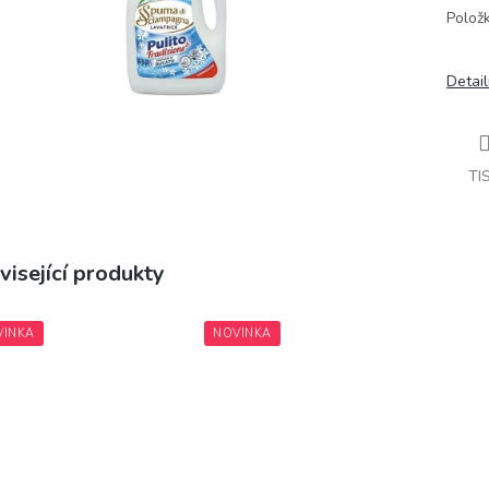
Polož
Detail
TI
visející produkty
VINKA
NOVINKA