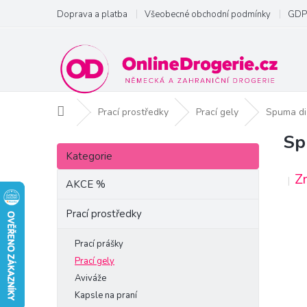
Přejít
Doprava a platba
Všeobecné obchodní podmínky
GDP
na
obsah
Domů
Prací prostředky
Prací gely
Spuma di
Sp
P
Přeskočit
o
Kategorie
kategorie
s
Z
t
AKCE %
r
a
Prací prostředky
n
n
Prací prášky
í
Prací gely
p
Aviváže
a
Kapsle na praní
n