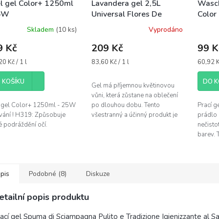
el gel Color+ 1250ml
Lavandera gel 2,5L
Wasch
5W
Universal Flores De
Color
Cerezo - 50W
Skladem
(10 ks)
Vyprodáno
9 Kč
209 Kč
99 K
á
Měrná
Měrná
0 Kč / 1 l
83,60 Kč / 1 l
60,92 Kč
cena:
cena:
 KOŠÍKU
DO K
Gel má příjemnou květinovou
vůni, která zůstane na oblečení
l gel Color+ 1250ml - 25W
po dlouhou dobu. Tento
Prací g
vání ! H319: Způsobuje
všestranný a účinný produkt je
prádlo 
é podráždění očí.
určen pro širokou škálu tkanin a
nečisto
typů praní, od jemných až...
barev. 
20-60 
Způsobu
pis
Podobné (8)
Diskuze
etailní popis produktu
ací gel Spuma di Sciampagna Pulito e Tradizione Igienizzante al S