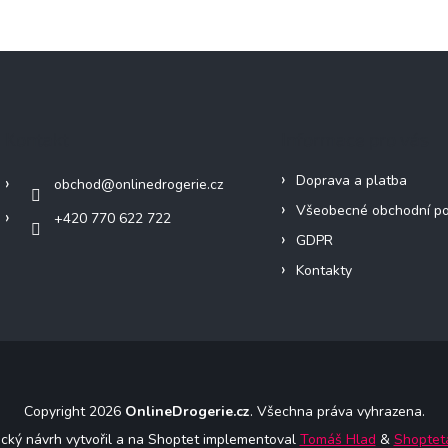
Kontakt
Informace pro vás
Doprava a platba
obchod
@
onlinedrogerie.cz
Všeobecné obchodní p
+420 770 622 722
GDPR
Kontakty
Copyright 2026
OnlineDrogerie.cz
. Všechna práva vyhrazena.
ický návrh vytvořil a na Shoptet implementoval
Tomáš Hlad
&
Shoptet