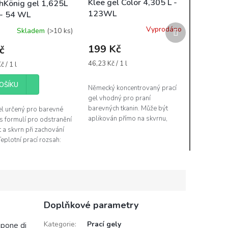
Klee gel Color 4,305 L -
König gel 1,625L
123WL
 - 54 WL
Další
Vyprodáno
Skladem
(>10 ks)
produkt
199 Kč
č
Měrná
46,23 Kč / 1 l
 / 1 l
cena:
OŠÍKU
Německý koncentrovaný prací
gel vhodný pro praní
barevných tkanin. Může být
el určený pro barevné
aplikován přímo na skvrnu,
s formulí pro odstranění
velmi snadno rozpustný ve
t a skvrn při zachování
vodě, chrání barvy a obnovuje
Teplotní prací rozsah:
jejich svěžest. Má...
°C VAROVÁNÍ! H319
je vážné...
Doplňkové parametry
Kategorie
:
Prací gely
apone di