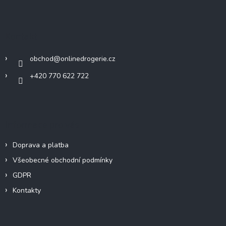
á
p
a
Kontakt
t
í
obchod
@
onlinedrogerie.cz
+420 770 622 722
Informace pro vás
Doprava a platba
Všeobecné obchodní podmínky
GDPR
Kontakty