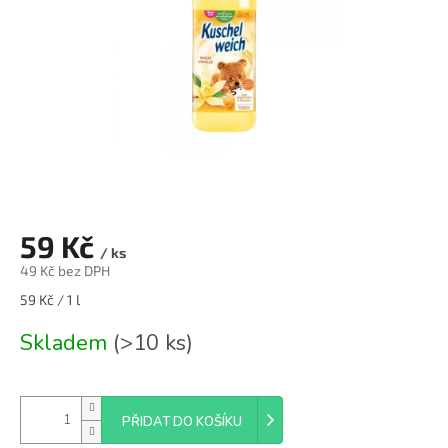
59 Kč
/ ks
49 Kč bez DPH
Měrná
59 Kč / 1 l
cena:
Skladem
(>10 ks)
PŘIDAT DO KOŠÍKU