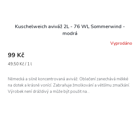
Kuschelweich aviváž 2L - 76 WL Sommerwind -
modrá
Vyprodáno
99 Kč
Měrná
49,50 Kč / 1 l
cena:
Německá a silně koncentrovaná aviváž. Oblečení zanechává měkké
na dotek a krásně vonící. Zabraňuje žmolkování a většímu zmačkání.
Výrobek není dráždivý a může být použit na...