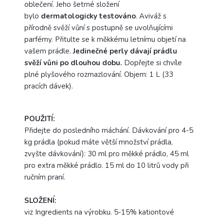
oblečení. Jeho šetrné složení
bylo
dermatologicky testováno
. Aviváž s
přírodně svěží vůní s postupně se uvolňujícími
parfémy. Přitulte se k měkkému letnímu objetí na
vašem prádle.
Jedinečné perly dávají prádlu
svěží vůni po dlouhou dobu.
Dopřejte si chvíle
plné plyšového rozmazlování. Objem: 1 L (33
pracích dávek).
POUŽITÍ:
Přidejte do posledního máchání. Dávkování pro 4-5
kg prádla (pokud máte větší množství prádla,
zvyšte dávkování): 30 ml pro měkké prádlo, 45 ml
pro extra měkké prádlo. 15 ml do 10 litrů vody při
ručním praní.
SLOŽENÍ:
viz Ingredients na výrobku. 5-15% kationtové