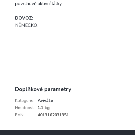
povrchově aktivní látky.
DOVOZ:
NĚMECKO.
Doplňkové parametry
Kategorie
:
Aviváže
Hmotnost
:
1.1 kg
EAN
:
4013162031351
Z