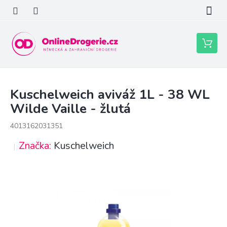
Přejít
na
obsah
Nákupní
košík
Kuschelweich aviváž 1L - 38 WL
Wilde Vaille - žlutá
4013162031351
Značka:
Kuschelweich