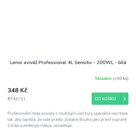
Lenor aviváž Professional 4L Sensitiv - 200WL - bílá
Skladem
(>10 ks)
348 Kč
Měrná
87 Kč / 1 l
DO KOŠÍKU
cena:
Profesionální řada aviváže s osvěžující vůní byla speciálně navržena
tak, aby zajistila, že vaše prádlo zůstane dlouho jako právě vyprané.
Chrání a změkčuje vlákna, usnadňuje...