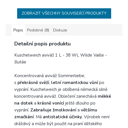
ZOBRAZIT VŠECHNY SOUVISEJÍCÍ PRODUKTY
Popis
Podobné (8)
Diskuze
Detailní popis produktu
Kuschelweich aviváž 1 L - 38 WL Wilde Vaille -
žlutáe
Koncentrovaná aviváž Sommerliebe,
s
překrásně
svěží
,
letní romantickou vůní
po
vyprání. Kuschelweich je oblíbená německá silně
koncentrovaná aviváž. Oblečení zanechává
měkké
na dotek
a
krásně vonící
ještě dlouho po
vyprání.
Zabraňuje žmolkování
a
většímu
zmačkání
. Má
antistatické
účinky
. Výrobek není
dráždivý a může být použit na praní dětského