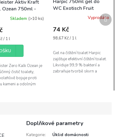
Harpic 750ml gel do
ister Aktiv Kraft
WC Exotisch Fruit
1 Ozean 750ml -
l modrý
Další
Vyprodáno
Skladem
(>10 ks)
produkt
74 Kč
č
Měrná
98,67 Kč / 1 l
 / 1 l
cena:
OŠÍKU
Gel na čištění toalet Harpic
zajišťuje efektivní čištění toalet.
Likviduje 99,9 % bakterií a
ter Zero Kalk Ozean je
zabraňuje tvorbě skvrn a
účinný čistič toalety,
usazenin. Složení poskytuje
polehlivě bojuje proti
vaší toaletě intenzivní a...
u kameni a odolným
tám. Díky intenzivnímu
 zanechává toaletní
Doplňkové parametry
Kategorie
:
Úklid domácnosti
CE