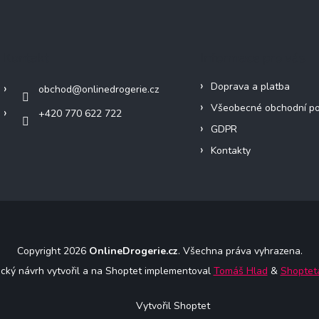
Kontakt
Informace pro vás
Doprava a platba
obchod
@
onlinedrogerie.cz
Všeobecné obchodní p
+420 770 622 722
GDPR
Kontakty
Copyright 2026
OnlineDrogerie.cz
. Všechna práva vyhrazena.
ický návrh vytvořil a na Shoptet implementoval
Tomáš Hlad
&
Shoptet
Vytvořil Shoptet