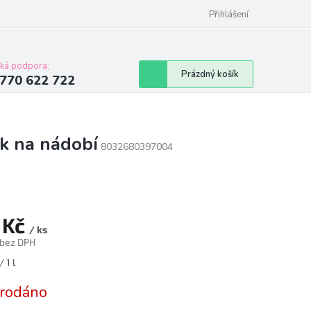
Přihlášení
cká podpora:
Nákupní
Prázdný košík
770 622 722
košík
ek na nádobí
8032680397004
 Kč
/ ks
 bez DPH
á
 1 l
rodáno