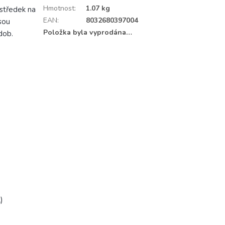
Hmotnost
:
1.07 kg
ostředek na
EAN
:
8032680397004
sou
Položka byla vyprodána…
dob.
)