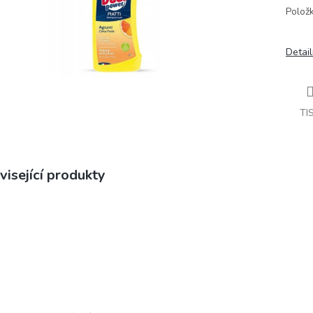
Polož
Detail
TI
visející produkty