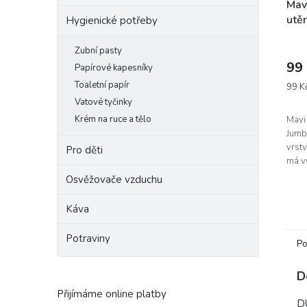
Mav
utě
Hygienické potřeby
585
Zubní pasty
99
Papírové kapesníky
Toaletní papír
Měrn
99 Kč
cena:
Vatové tyčinky
Krém na ruce a tělo
Mavi
Jumb
vrstv
Pro děti
má vy
scho
Osvěžovače vzduchu
dvouv
techn
Káva
Potraviny
Po
D
Přijímáme online platby
D