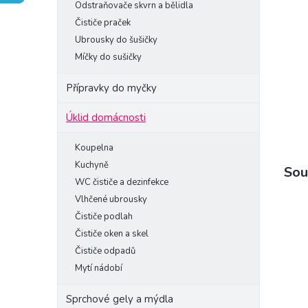
Odstraňovače skvrn a bělidla
e
Čističe praček
l
Ubrousky do šušičky
Míčky do sušičky
Přípravky do myčky
Úklid domácnosti
Koupelna
Kuchyně
Sou
WC čističe a dezinfekce
Vlhčené ubrousky
Čističe podlah
Čističe oken a skel
Čističe odpadů
Mytí nádobí
Sprchové gely a mýdla