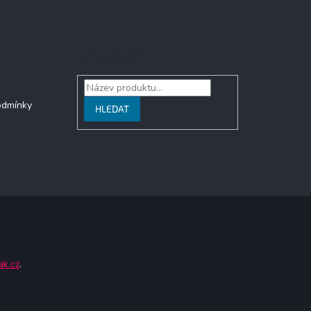
Vyhledávání
odmínky
HLEDAT
ak.cz
.