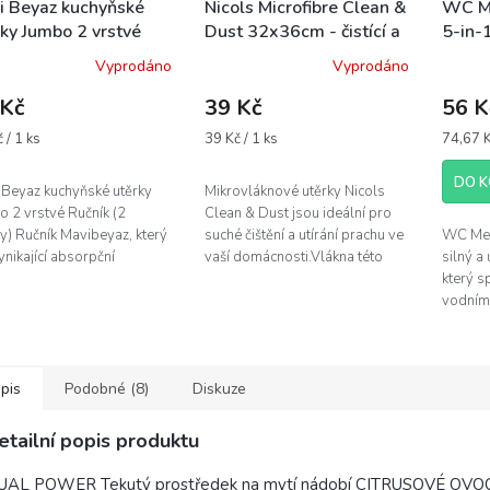
i Beyaz kuchyňské
Nicols Microfibre Clean &
WC Me
rky Jumbo 2 vrstvé
Dust 32x36cm - čistící a
5-in-
g
prachová utěrka z
wc ge
Vyprodáno
Vyprodáno
mikrovlákna
 Kč
39 Kč
56 K
á
Měrná
Měrná
 / 1 ks
39 Kč / 1 ks
74,67 Kč
cena:
cena:
DO K
 Beyaz kuchyňské utěrky
Mikrovláknové utěrky Nicols
o 2 vrstvé Ručník (2
Clean & Dust jsou ideální pro
y) Ručník Mavibeyaz, který
suché čištění a utírání prachu ve
WC Meis
nikající absorpční
vaší domácnosti.Vlákna této
silný a 
pnost díky své sametové
mikrovláknové utěrky čistí do
který s
rstvé textuře a
hloubky a s...
vodním
ologii...
nečisto
složení
mísu...
pis
Podobné (8)
Diskuze
etailní popis produktu
UAL POWER Tekutý prostředek na mytí nádobí CITRUSOVÉ OVO