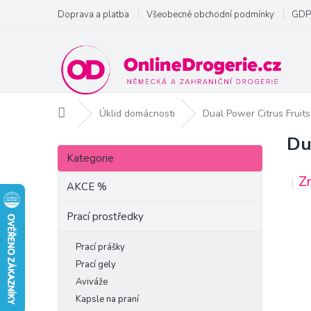
Přejít
Doprava a platba
Všeobecné obchodní podmínky
GDP
na
obsah
Domů
Úklid domácnosti
Dual Power Citrus Fruits
Du
P
Přeskočit
o
Kategorie
kategorie
s
Z
t
AKCE %
r
a
Prací prostředky
n
n
Prací prášky
í
Prací gely
p
Aviváže
a
Kapsle na praní
n