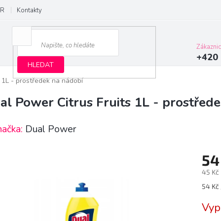
R
Kontakty
Zákazni
+420 
HLEDAT
 1L - prostředek na nádobí
al Power Citrus Fruits 1L - prostřed
načka:
Dual Power
54
45 Kč
Měrn
54 Kč /
cena:
Vyp