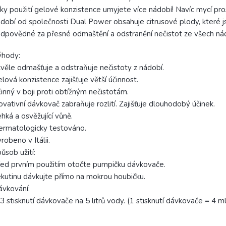
ky použití gelové konzistence umyjete více nádobí! Navíc mycí pr
dobí od společnosti Dual Power obsahuje citrusové plody, které j
dpovědné za přesné odmaštění a odstranění nečistot ze všech ná
ýhody:
věle odmašťuje a odstraňuje nečistoty z nádobí.
lová konzistence zajišťuje větší účinnost.
inný v boji proti obtížným nečistotám.
ovativní dávkovač zabraňuje rozlití. Zajišťuje dlouhodobý účinek.
hká a osvěžující vůně.
rmatologicky testováno.
robeno v Itálii.
ůsob užití:
ed prvním použitím otočte pumpičku dávkovače.
kutinu dávkujte přímo na mokrou houbičku.
vkování:
3 stisknutí dávkovače na 5 litrů vody. (1 stisknutí dávkovače = 4 ml