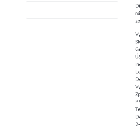
Dí
ná
zo
V
Sk
Ge
Úč
In
Le
De
Vy
Zp
Př
Te
Dá
2-