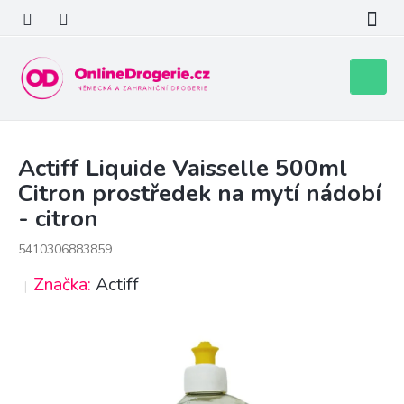
Přejít
na
obsah
Nákupní
košík
Actiff Liquide Vaisselle 500ml
Citron prostředek na mytí nádobí
- citron
5410306883859
Značka:
Actiff