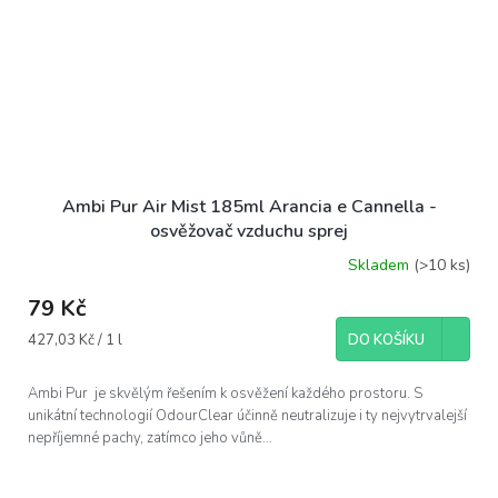
Ambi Pur Air Mist 185ml Arancia e Cannella -
osvěžovač vzduchu sprej
Skladem
(>10 ks)
79 Kč
Měrná
427,03 Kč / 1 l
DO KOŠÍKU
cena:
Ambi Pur je skvělým řešením k osvěžení každého prostoru. S
unikátní technologií OdourClear účinně neutralizuje i ty nejvytrvalejší
nepříjemné pachy, zatímco jeho vůně...