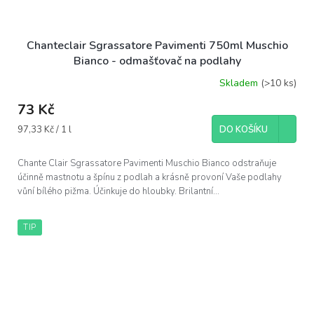
Chanteclair Sgrassatore Pavimenti 750ml Muschio
Bianco - odmašťovač na podlahy
Skladem
(>10 ks)
73 Kč
Měrná
97,33 Kč / 1 l
DO KOŠÍKU
cena:
Chante Clair Sgrassatore Pavimenti Muschio Bianco odstraňuje
účinně mastnotu a špínu z podlah a krásně provoní Vaše podlahy
vůní bílého pižma. Účinkuje do hloubky. Brilantní...
TIP