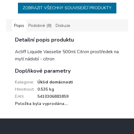
ZOBRAZIT VŠECHNY SOUVISEJÍCÍ PRODUKTY
Popis
Podobné (8)
Diskuze
Detailní popis produktu
Actiff Liquide Vaisselle 500ml Citron prostředek na
mytí nádobí - citron
Doplňkové parametry
Kategorie
:
Úklid domácnosti
Hmotnost
:
0.535 kg
EAN
:
5410306883859
Položka byla vyprodána…
Z
á