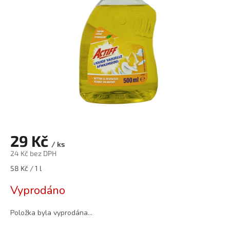
29 Kč
/ ks
24 Kč bez DPH
Měrná
58 Kč / 1 l
cena:
Vyprodáno
Položka byla vyprodána…