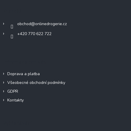
p
a
Kontakt
t
í
obchod
@
onlinedrogerie.cz
+420 770 622 722
Informace pro vás
Doprava a platba
Všeobecné obchodní podmínky
GDPR
Kontakty
Vyhledávání