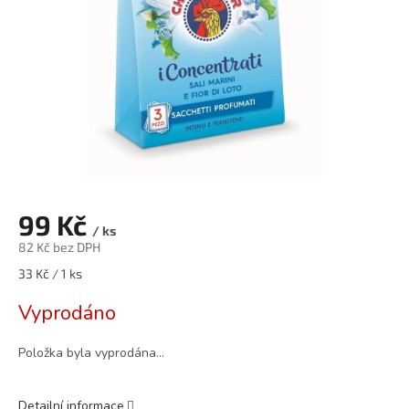
99 Kč
/ ks
82 Kč bez DPH
Měrná
33 Kč / 1 ks
cena:
Vyprodáno
Položka byla vyprodána…
Detailní informace