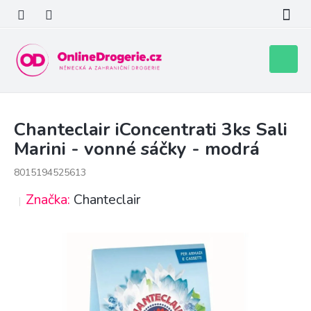
Přejít
na
obsah
Nákupní
košík
Chanteclair iConcentrati 3ks Sali
Marini - vonné sáčky - modrá
8015194525613
Značka:
Chanteclair