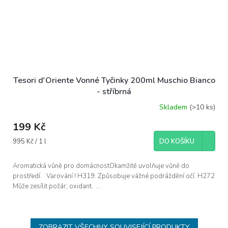
Tesori d'Oriente Vonné Tyčinky 200ml Muschio Bianco
- stříbrná
Skladem
(>10 ks)
199 Kč
Měrná
995 Kč / 1 l
DO KOŠÍKU
cena:
Aromatická vůně pro domácnostOkamžitě uvolňuje vůně do
prostředí. Varování ! H319: Způsobuje vážné podráždění očí. H272
Může zesílit požár; oxidant. ...
ZOBRAZIT VŠECHNY SOUVISEJÍCÍ PRODUKTY