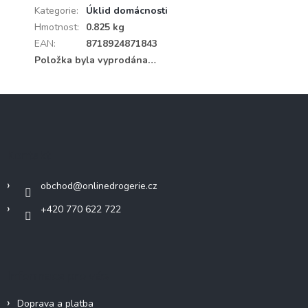
Kategorie
:
Úklid domácnosti
Hmotnost
:
0.825 kg
EAN
:
8718924871843
Položka byla vyprodána…
Z
á
p
a
Kontakt
t
í
obchod
@
onlinedrogerie.cz
+420 770 622 722
Informace pro vás
Doprava a platba