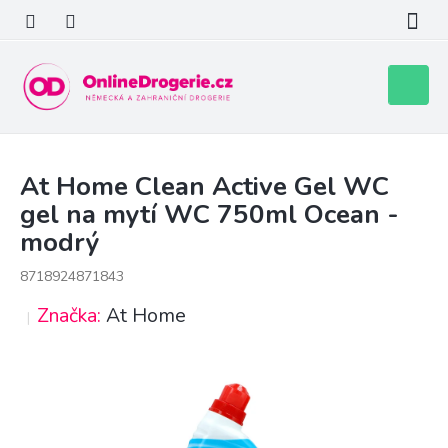
Přejít
na
obsah
Nákupní
košík
At Home Clean Active Gel WC
gel na mytí WC 750ml Ocean -
modrý
8718924871843
Značka:
At Home