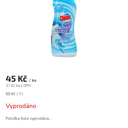
45 Kč
/ ks
37 Kč bez DPH
Měrná
60 Kč / 1 l
cena:
Vyprodáno
Položka byla vyprodána…