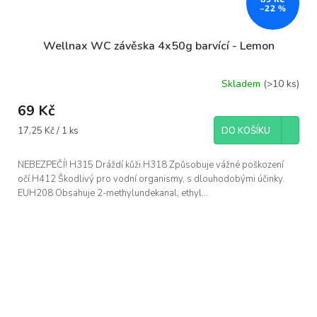
–22 %
Wellnax WC závěska 4x50g barvící - Lemon
Skladem
(>10 ks)
69 Kč
Měrná
17,25 Kč / 1 ks
DO KOŠÍKU
cena:
NEBEZPEČÍ! H315 Dráždí kůži.H318 Způsobuje vážné poškození
očí.H412 Škodlivý pro vodní organismy, s dlouhodobými účinky.
EUH208 Obsahuje 2-methylundekanal; ethyl...