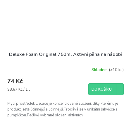
Deluxe Foam Original 750ml Aktivní pěna na nádobí
Skladem
(>10 ks)
74 Kč
Měrná
98,67 Kč / 1 l
DO KOŠÍKU
cena:
Mycí prostředek Deluxe je koncentrované složení, díky kterému je
produkt ještě účinnější a účinnější.Prodává se v unikátní lahvičce s
pumpičkou.Pečlivě vybrané složení aktivních...