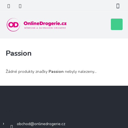
Přejít
na
obsah
Nákupní
košík
Passion
Žádné produkty značky
Passion
nebyly nalezeny...
Z
á
p
a
Kontakt
t
í
obchod
@
onlinedrogerie.cz