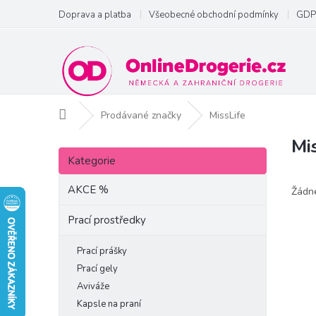
Přejít
Doprava a platba
Všeobecné obchodní podmínky
GDP
na
obsah
Domů
Prodávané značky
MissLife
Mi
P
Přeskočit
o
Kategorie
kategorie
s
t
AKCE %
Žádn
r
a
Prací prostředky
n
n
Prací prášky
í
Prací gely
p
Aviváže
a
Kapsle na praní
n