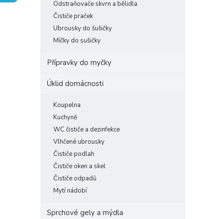
Odstraňovače skvrn a bělidla
e
Čističe praček
l
Ubrousky do šušičky
Míčky do sušičky
Přípravky do myčky
Úklid domácnosti
Koupelna
Kuchyně
WC čističe a dezinfekce
Vlhčené ubrousky
Čističe podlah
Čističe oken a skel
Čističe odpadů
Mytí nádobí
Sprchové gely a mýdla