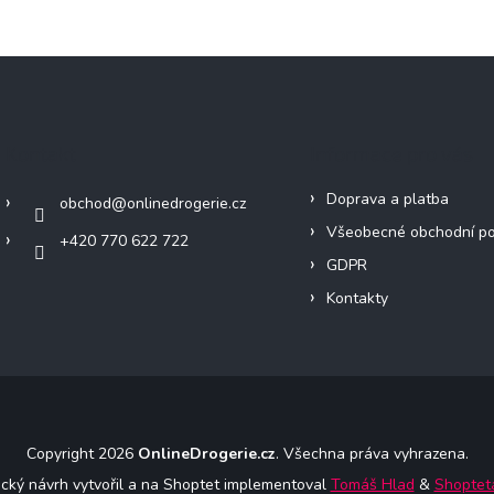
Kontakt
Informace pro vás
Doprava a platba
obchod
@
onlinedrogerie.cz
Všeobecné obchodní p
+420 770 622 722
GDPR
Kontakty
Copyright 2026
OnlineDrogerie.cz
. Všechna práva vyhrazena.
ický návrh vytvořil a na Shoptet implementoval
Tomáš Hlad
&
Shoptet