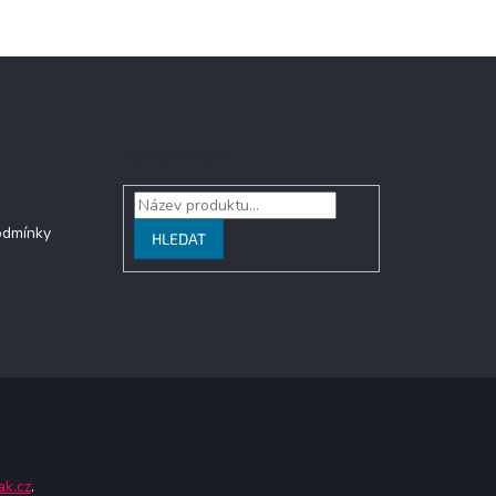
Vyhledávání
odmínky
HLEDAT
ak.cz
.