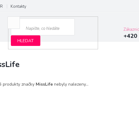
R
Kontakty
Zákazni
+420 
HLEDAT
ssLife
é produkty značky
MissLife
nebyly nalezeny...