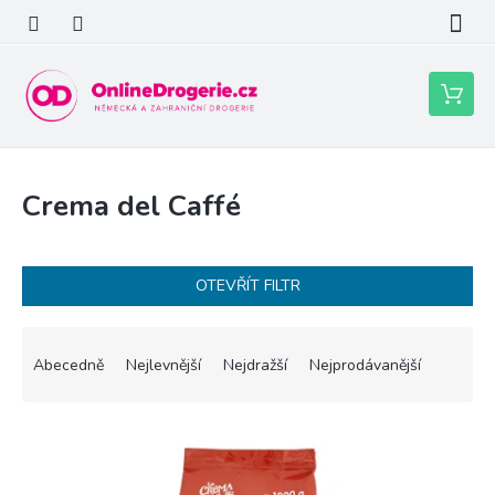
Přejít
na
obsah
Nákupní
košík
Crema del Caffé
OTEVŘÍT FILTR
Ř
a
Abecedně
Nejlevnější
Nejdražší
Nejprodávanější
z
e
V
n
ý
í
p
p