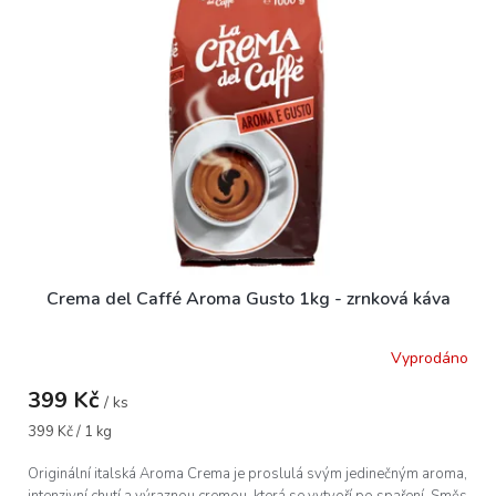
i
r
s
o
p
d
r
u
o
k
d
t
u
ů
k
t
ů
Crema del Caffé Aroma Gusto 1kg - zrnková káva
Vyprodáno
399 Kč
/ ks
Měrná
399 Kč / 1 kg
cena:
Originální italská Aroma Crema je proslulá svým jedinečným aroma,