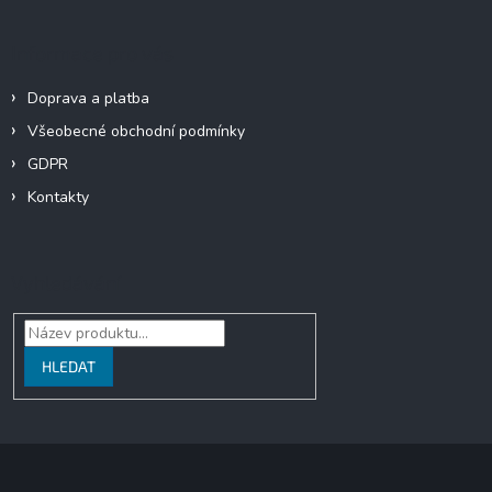
ý
p
i
Informace pro vás
s
u
Doprava a platba
Všeobecné obchodní podmínky
GDPR
Kontakty
Vyhledávání
HLEDAT