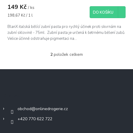
149 Kč
/ ks
DO KOŠÍKU
Měrná
198,67 Kč / 1 l
cena:
BlanX italská bělící zubní pasta pro rychlý účinek proti skvrnám na
zubní sklovině - 75ml . Zubní pasta je určená k šetrnému bělení zubů.
Velice účinně odstraňuje pigmentaci na...
2
položek celkem
O
v
l
Z
á
á
d
p
a
c
a
Kontakt
í
t
p
í
r
obchod
@
onlinedrogerie.cz
v
k
+420 770 622 722
y
v