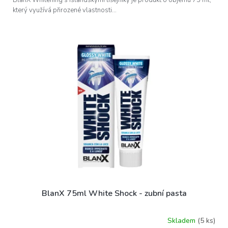
BlanX Whitening s islandskými lišejníky je produkt o objemu 75 ml,
který využívá přirozené vlastnosti...
BlanX 75ml White Shock - zubní pasta
Skladem
(5 ks)