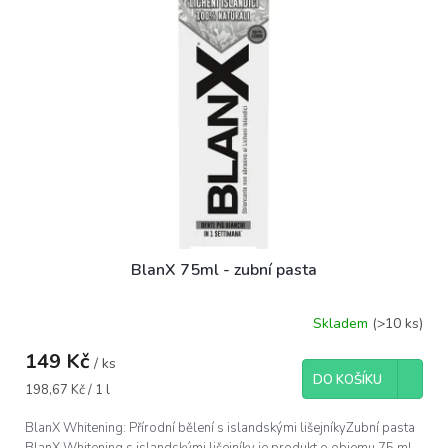
i
r
s
o
p
d
r
u
o
k
d
t
u
ů
k
t
ů
BlanX 75ml - zubní pasta
Skladem
(>10 ks)
149 Kč
/ ks
DO KOŠÍKU
Měrná
198,67 Kč / 1 l
cena:
BlanX Whitening: Přírodní bělení s islandskými lišejníkyZubní pasta