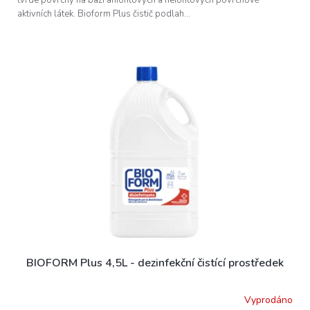
tvrdé povrchy na bázi aniontových a neiontových povrchově
aktivních látek. Bioform Plus čistič podlah...
BIOFORM Plus 4,5L - dezinfekční čistící prostředek
Vyprodáno