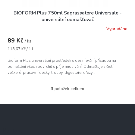
BIOFORM Plus 750ml Sagrassatore Universale -
universální odmašťovač
Vyprodáno
89 Kč
/ ks
Měrná
118,67 Kč / 1 l
cena:
Bioform Plus universální prostředek s dezinfekční přísadou na
odmaštění všech povrchů s příjemnou vůní. Odmašťuje a čistí
veškeré pracovní desky, trouby, digestoře, dřezy...
3
položek celkem
O
v
l
Z
á
á
d
p
a
c
a
Kontakt
í
t