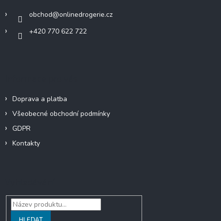
p
í
r
obchod
@
onlinedrogerie.cz
v
k
+420 770 622 722
y
v
ý
p
i
Informace pro vás
s
u
Doprava a platba
Všeobecné obchodní podmínky
GDPR
Kontakty
Vyhledávání
HLEDAT