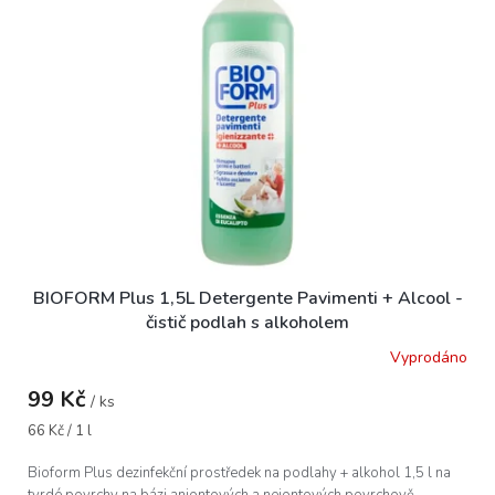
i
r
s
o
p
d
r
u
o
k
d
t
u
ů
k
t
ů
BIOFORM Plus 1,5L Detergente Pavimenti + Alcool -
čistič podlah s alkoholem
Vyprodáno
99 Kč
/ ks
Měrná
66 Kč / 1 l
cena:
Bioform Plus dezinfekční prostředek na podlahy + alkohol 1,5 l na