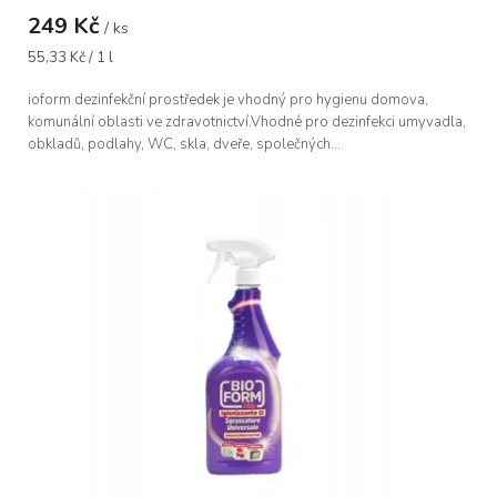
249 Kč
/ ks
Měrná
55,33 Kč / 1 l
cena:
ioform dezinfekční prostředek je vhodný pro hygienu domova,
komunální oblasti ve zdravotnictví.Vhodné pro dezinfekci umyvadla,
obkladů, podlahy, WC, skla, dveře, společných...