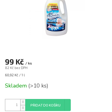
99 Kč
/ ks
82 Kč bez DPH
Měrná
60,92 Kč / 1 l
cena:
Skladem
(>10 ks)
PŘIDAT DO KOŠÍKU