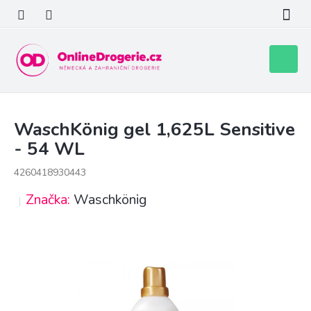
Přejít
na
obsah
Nákupní
košík
WaschKönig gel 1,625L Sensitive
- 54 WL
4260418930443
Značka:
Waschkönig