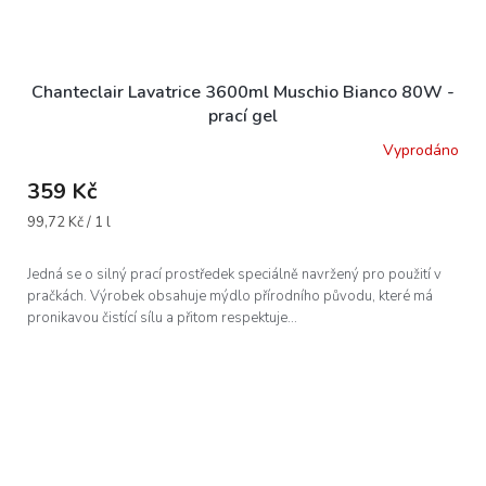
Chanteclair Lavatrice 3600ml Muschio Bianco 80W -
prací gel
Vyprodáno
359 Kč
Měrná
99,72 Kč / 1 l
cena:
Jedná se o silný prací prostředek speciálně navržený pro použití v
pračkách. Výrobek obsahuje mýdlo přírodního původu, které má
pronikavou čistící sílu a přitom respektuje...