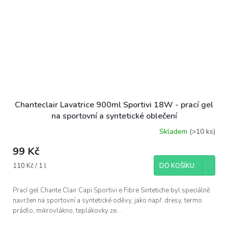
Chanteclair Lavatrice 900ml Sportivi 18W - prací gel
na sportovní a syntetické oblečení
Skladem
(>10 ks)
99 Kč
Měrná
110 Kč / 1 l
DO KOŠÍKU
cena:
Prací gel Chante Clair Capi Sportivi e Fibre Sintetiche byl speciálně
navržen na sportovní a syntetické oděvy, jako např. dresy, termo
prádlo, mikrovlákno, teplákovky ze...