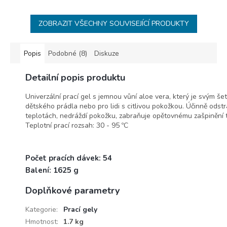
ZOBRAZIT VŠECHNY SOUVISEJÍCÍ PRODUKTY
Popis
Podobné (8)
Diskuze
Detailní popis produktu
Univerzální prací gel s jemnou vůní aloe vera, který je svým š
dětského prádla nebo pro lidi s citlivou pokožkou. Účinně odstr
teplotách, nedráždí pokožku, zabraňuje opětovnému zašpinění te
Teplotní prací rozsah: 30 - 95 ºC
Počet pracích dávek: 54
Balení: 1625 g
Doplňkové parametry
Kategorie
:
Prací gely
Hmotnost
:
1.7 kg