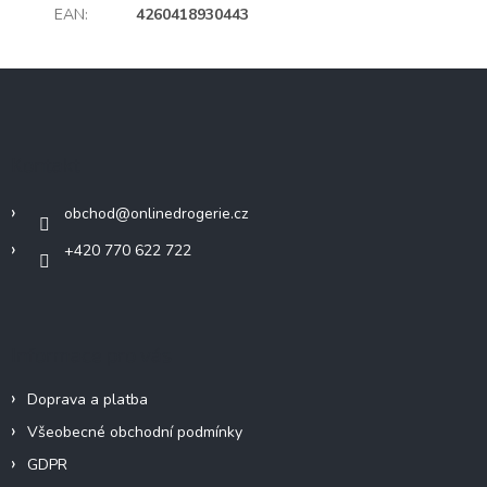
EAN
:
4260418930443
Z
á
p
a
Kontakt
t
í
obchod
@
onlinedrogerie.cz
+420 770 622 722
Informace pro vás
Doprava a platba
Všeobecné obchodní podmínky
GDPR