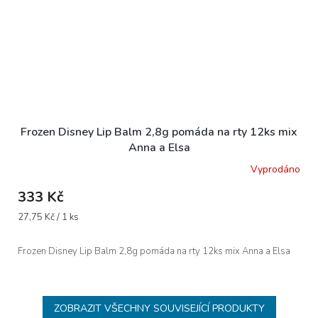
Frozen Disney Lip Balm 2,8g pomáda na rty 12ks mix
Anna a Elsa
Vyprodáno
333 Kč
Měrná
27,75 Kč / 1 ks
cena:
Frozen Disney Lip Balm 2,8g pomáda na rty 12ks mix Anna a Elsa
ZOBRAZIT VŠECHNY SOUVISEJÍCÍ PRODUKTY