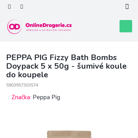
Přejít
na
obsah
Nákupní
košík
PEPPA PIG Fizzy Bath Bombs
Doypack 5 x 50g - šumivé koule
do koupele
5903957303574
Značka:
Peppa Pig