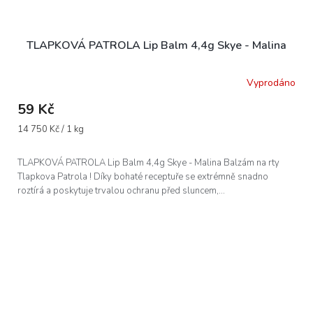
TLAPKOVÁ PATROLA Lip Balm 4,4g Skye - Malina
Vyprodáno
59 Kč
Měrná
14 750 Kč / 1 kg
cena:
TLAPKOVÁ PATROLA Lip Balm 4,4g Skye - Malina Balzám na rty
Tlapkova Patrola ! Díky bohaté receptuře se extrémně snadno
roztírá a poskytuje trvalou ochranu před sluncem,...