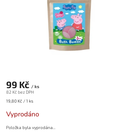
99 Kč
/ ks
82 Kč bez DPH
Měrná
19,80 Kč / 1 ks
cena:
Vyprodáno
Položka byla vyprodána…