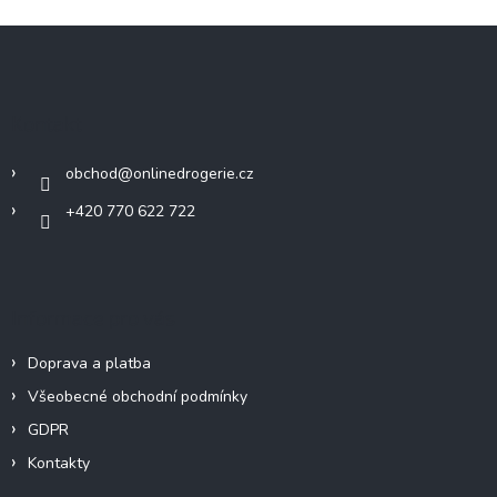
Z
á
p
a
Kontakt
t
í
obchod
@
onlinedrogerie.cz
+420 770 622 722
Informace pro vás
Doprava a platba
Všeobecné obchodní podmínky
GDPR
Kontakty